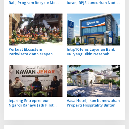
Bali, Program Recycle Me
Iuran, BPJS Luncurkan Nadi
Ubah Botol Plastik Bekas Jadi
JKN dengan Mekanisme
Bahan Baku Baru
Menabung
Perkuat Ekosistem
Intip10 Jenis Layanan Bank
Pariwisata dan Serapan
BRI yang Bikin Nasabah
Investasi, Sira Village Grand
Tetap Setia
Outlet Bali Resmi Dibuka di
KEK Kura Kura
Jejaring Entrepreneur
Vasa Hotel, Ikon Kemewahan
Ngardi Rahayu Jadi Pilot
Properti Hospitality Bintang
Project Ekosistem UMKM
Lima Hadir di Ubud
Nusa Dua