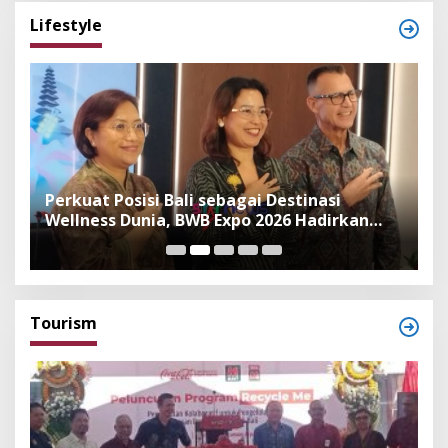
Lifestyle
n
Perkuat Posisi Bali sebagai Destinasi
F
Wellness Dunia, BWB Expo 2026 Hadirkan
I
Exhibitor Nasional dan Global
K
Tourism