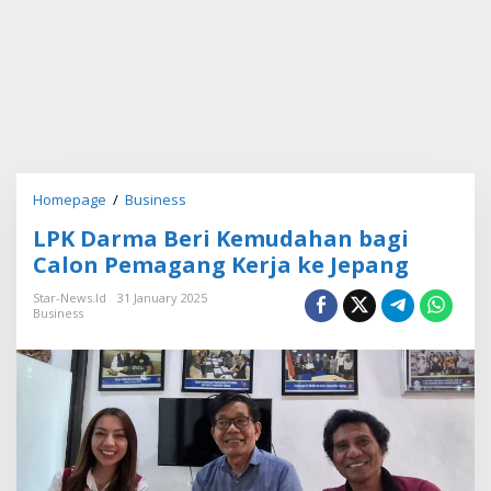
Homepage
/
Business
L
P
LPK Darma Beri Kemudahan bagi
K
D
Calon Pemagang Kerja ke Jepang
a
r
Star-News.id
31 January 2025
Business
m
a
B
e
r
i
K
e
m