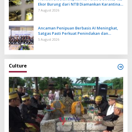
Ekor Burung dari NTB Diamankan Karantina
Bali
7 August 2026
Ancaman Penipuan Berbasis AI Meningkat,
Satgas Pasti Perkuat Penindakan dan
Pengembangan Aplikasi Anti Penipuan
5 August 2026
Culture