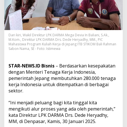
u
d
a
h
a
n
b
Dari kiri, Wakil Direktur LPK DARMA Mega Devia In Baliani, S.Ak.,
a
M.Kom., Direktur LPK DARMA Drs. Dede Heryadhy, MM., PIC
g
Mahasiswa Program Kuliah Kerja di Jepang ITB STIKOM Bali Rahman
i
Sabon Nama, SE - Foto: Istimewa
C
a
l
STAR-NEWS.ID Bisnis
– Berdasarkan kesepakatan
o
dengan Menteri Tenaga Kerja Indonesia,
n
P
pemerintah Jepang membutuhkan 280.000 tenaga
e
kerja Indonesia untuk ditempatkan di berbagai
m
sektor.
a
g
“Ini menjadi peluang bagi kita tinggal kita
a
n
mengikuti alur proses yang ada oleh pemerintah,”
g
kata Direktur LPK DARMA Drs. Dede Heryadhy,
K
MM, di Denpasar, Kamis, 30 Januari 2025.
e