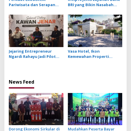
Pariwisata dan Serapan
BRI yang Bikin Nasabah
Investasi, Sira Village
Tetap Setia
Grand Outlet Bali Resmi
Dibuka di KEK Kura Kura
Jejaring Entrepreneur
Vasa Hotel, Ikon
Ngardi Rahayu Jadi Pilot
Kemewahan Properti
Project Ekosistem UMKM
Hospitality Bintang Lima
Nusa Dua
Hadir di Ubud
News Feed
Dorong Ekonomi Sirkular di
Mudahkan Peserta Bayar