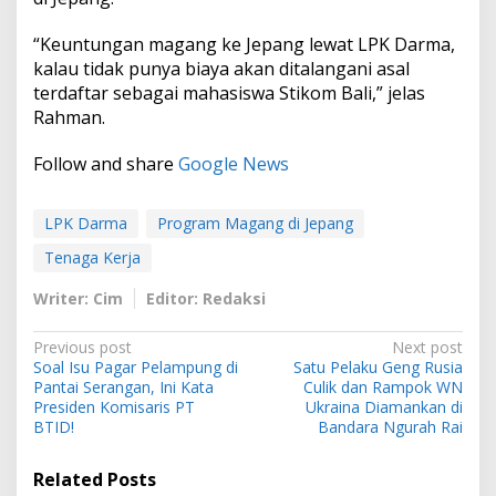
“Keuntungan magang ke Jepang lewat LPK Darma,
kalau tidak punya biaya akan ditalangani asal
terdaftar sebagai mahasiswa Stikom Bali,” jelas
Rahman.
Follow and share
Google News
LPK Darma
Program Magang di Jepang
Tenaga Kerja
Writer: Cim
Editor: Redaksi
P
Previous post
Next post
Soal Isu Pagar Pelampung di
Satu Pelaku Geng Rusia
o
Pantai Serangan, Ini Kata
Culik dan Rampok WN
s
Presiden Komisaris PT
Ukraina Diamankan di
BTID!
Bandara Ngurah Rai
t
n
Related Posts