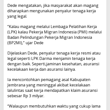
r
Dede mengatakan, jika masyarakat akan magang
j
a
diharapkan mengunakan penyalur tenaga kerja
k
yang legal.
e
J
“Kalau magang melalui Lembaga Pelatihan Kerja
e
(LPK) kalau Pekerja Migran Indonesia (PMI) melalui
p
a
Badan Pelindungan Pekerja Migran Indonesia
n
(BP2MI),” ujar Dede
g
Dijelaskan Dede, penyalur tenaga kerja resmi atau
legal seperti LPK Darma menjamin tenaga kerja
dengan baik. Seperti,jaminan kesehatan, asuransi
kecelakaan kerja dan asuransi lainya.
Ia mencontohkan pemagang asal Kabupaten
Jembrana yang meninggal akibat kecelakaan
lalulintas saat kerja mendapatkan klaim asuransi
sebesar Rp 3 milyar.
“Walaupun membutuhkan waktu yang cukup lama