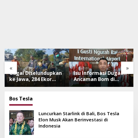
«
»
Gagal Diselundupkan
Isu Informasi Dugaan
ke Jawa, 284 Ekor
Ancaman Bom di
Burung Tanpa
Bandara Ngurah Rai
Dokumen
Bali Tidak Benar,
Dilepasliarkan Cegah
Operasional
Bos Tesla
Ancaman Penyakit
Penerbangan Lancar
Luncurkan Starlink di Bali, Bos Tesla
Elon Musk Akan Berinvestasi di
Indonesia