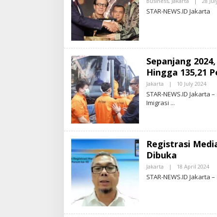
Business
,
Jakarta
|
28 Jul
STAR-NEWS.ID Jakarta
Sepanjang 2024
Hingga 135,21 P
Jakarta
|
10 July 2024
B
Y
STAR-NEWS.ID Jakarta – 
S
Imigrasi
T
A
R
-
N
E
Registrasi Medi
W
S
Dibuka
.
I
Jakarta
|
18 April 2024
B
D
Y
STAR-NEWS.ID Jakarta –
S
T
A
R
-
N