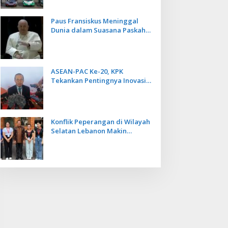
Paus Fransiskus Meninggal
Dunia dalam Suasana Paskah
di Usia 88 Tahun
ASEAN-PAC Ke-20, KPK
Tekankan Pentingnya Inovasi
Teknologi dalam
Pemberantasan Korupsi
Konflik Peperangan di Wilayah
Selatan Lebanon Makin
Memanas, PMI Asal Bali
Dipulangkan ke Indonesia