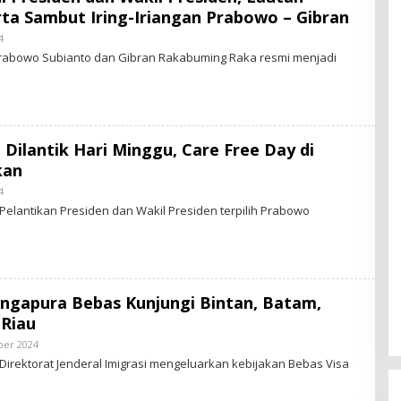
S
rta Sambut Iring-Iriangan Prabowo – Gibran
.
I
4
B
D
Y
Prabowo Subianto dan Gibran Rakabuming Raka resmi menjadi
S
T
A
R
-
N
E
Dilantik Hari Minggu, Care Free Day di
W
S
kan
.
I
4
B
D
Y
Pelantikan Presiden dan Wakil Presiden terpilih Prabowo
S
T
A
R
-
N
E
ngapura Bebas Kunjungi Bintan, Batam,
W
S
 Riau
.
I
ber 2024
B
D
Y
Direktorat Jenderal Imigrasi mengeluarkan kebijakan Bebas Visa
S
T
A