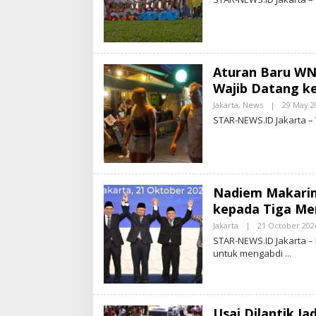
T
R
-
Aturan Baru WNA
S
Wajib Datang ke
.
I
Jakarta
,
News
|
29 May 2
STAR-NEWS.ID Jakarta –
Nadiem Makarim
kepada Tiga Me
Jakarta
|
21 October 202
STAR-NEWS.ID Jakarta 
untuk mengabdi
Usai Dilantik Ja