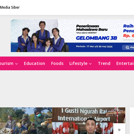
Media Siber
ourism
Education
Foods
Lifestyle
Trend
Enterta
»