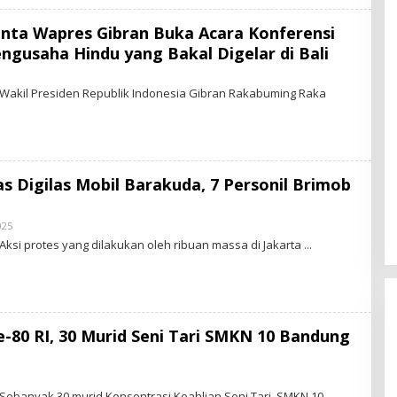
inta Wapres Gibran Buka Acara Konferensi
engusaha Hindu yang Bakal Digelar di Bali
 Wakil Presiden Republik Indonesia Gibran Rakabuming Raka
as Digilas Mobil Barakuda, 7 Personil Brimob
025
B
Y
Aksi protes yang dilakukan oleh ribuan massa di Jakarta
S
T
A
R
-
N
E
-80 RI, 30 Murid Seni Tari SMKN 10 Bandung
W
S
.
I
B
D
Y
 Sebanyak 30 murid Konsentrasi Keahlian Seni Tari, SMKN 10