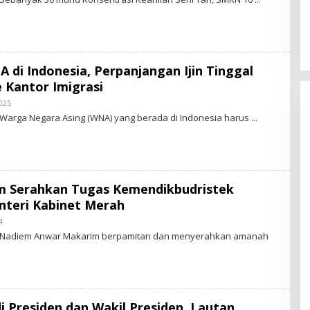
S
Perkuat Ekosistem Pariwisata
dan Serapan Investasi, Sira
A
Village Grand Outlet Bali Resmi
Dibuka di KEK Kura Kura
N
E
 di Indonesia, Perpanjangan Ijin Tinggal
W
 Kantor Imigrasi
025
B
D
Y
 Warga Negara Asing (WNA) yang berada di Indonesia harus
S
T
A
R
-
N
E
 Serahkan Tugas Kemendikbudristek
W
S
nteri Kabinet Merah
.
I
4
B
D
Y
– Nadiem Anwar Makarim berpamitan dan menyerahkan amanah
S
T
A
R
-
N
E
di Presiden dan Wakil Presiden, Lautan
W