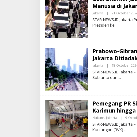
Manusia di Jaka
Jakarta
|
21 October 202
STAR-NEWS.ID Jakarta 
Presiden ke
Prabowo-Gibran 
Jakarta Ditiada
Jakarta
|
18 October 202
STAR-NEWS.ID Jakarta – 
Subianto dan
Pemegang PR Si
Karimun hingga
Hukum
,
Jakarta
|
9 Octo
STAR-NEWS.ID Jakarta – 
Kunjungan (BVK)