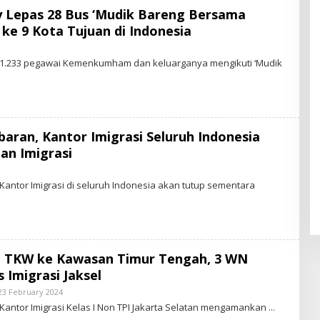
y Lepas 28 Bus ‘Mudik Bareng Bersama
e 9 Kota Tujuan di Indonesia
– 1.233 pegawai Kemenkumham dan keluarganya mengikuti ‘Mudik
baran, Kantor Imigrasi Seluruh Indonesia
uan Imigrasi
Kantor Imigrasi di seluruh Indonesia akan tutup sementara
n TKW ke Kawasan Timur Tengah, 3 WN
 Imigrasi Jaksel
23 February 2024
B
Y
 Kantor Imigrasi Kelas I Non TPI Jakarta Selatan mengamankan
S