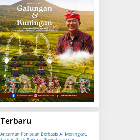
ulan Juli 2026 Bali Alami
Ancaman Penipuan
si -0,51 Persen,
Berbasis AI Meningkat,
uleleng Catat Penurunan
Satgas Pasti Perkuat
erendah
Penindakan dan
Pengembangan Aplikasi
Anti Penipuan
Terbaru
Ancaman Penipuan Berbasis AI Meningkat,
Satgas Pasti Perkuat Penindakan dan