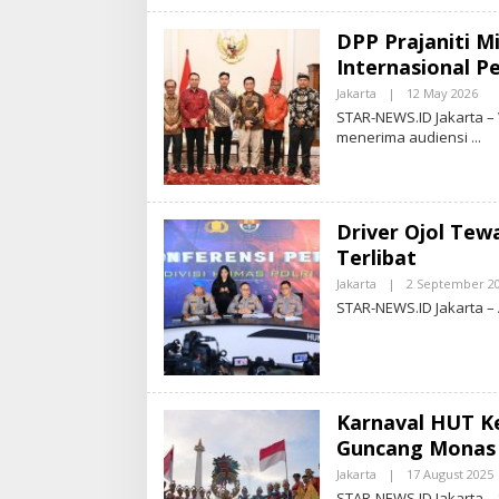
N
E
DPP Prajaniti M
W
S
Internasional P
.
I
Jakarta
|
12 May 2026
B
D
Y
STAR-NEWS.ID Jakarta –
S
menerima audiensi
T
A
R
-
N
E
Driver Ojol Tew
W
S
Terlibat
.
I
Jakarta
|
2 September 2
D
STAR-NEWS.ID Jakarta – 
Karnaval HUT Ke
Guncang Monas
Jakarta
|
17 August 2025
STAR-NEWS.ID Jakarta –