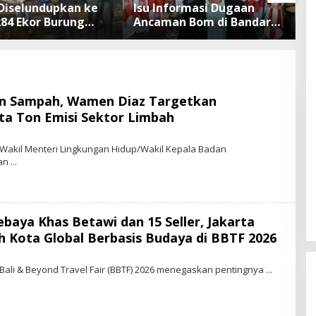
Diselundupkan ke
Isu Informasi Dugaan
B
284 Ekor Burung
Ancaman Bom di Bandara
Defla
 Dokumen
Ngurah Rai Bali Tidak
B
sliarkan Cegah
Benar, Operasional
T
an Penyakit
Penerbangan Lancar
an Sampah, Wamen Diaz Targetkan
ta Ton Emisi Sektor Limbah
 Wakil Menteri Lingkungan Hidup/Wakil Kepala Badan
gan
aya Khas Betawi dan 15 Seller, Jakarta
 Kota Global Berbasis Budaya di BBTF 2026
 Bali & Beyond Travel Fair (BBTF) 2026 menegaskan pentingnya