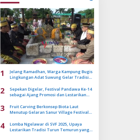
1
Jelang Ramadhan, Warga Kampung Bugis
Lingkungan Adat Suwung Gelar Tradisi
Ziarah Akbar
2
Sepekan Digelar, Festival Pandawa Ke-14
sebagai Ajang Promosi dan Lestarikan
Budaya Bali
3
Fruit Carving Berkonsep Biota Laut
Menutup Gelaran Sanur Village Festival
2025
4
Lomba Ngelawar di SVF 2025, Upaya
Lestarikan Tradisi Turun Temurun yang
Mulai Pudar