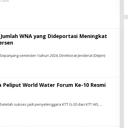
y 2024
B
D
Y
S
T
A
R
-
N
E
, Jumlah WNA yang Dideportasi Meningkat
W
S
ersen
.
I
D
Sepanjang semester I tahun 2024, Direktorat Jenderal (Ditjen)
a Peliput World Water Forum Ke-10 Resmi
 Setelah sukses jadi penyelenggara KTT G-20 dan KTT AIS,