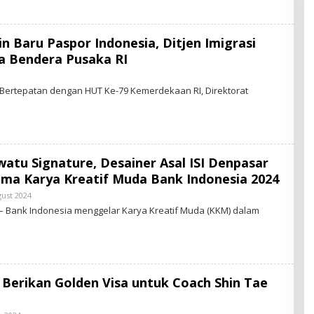
R
-
N
E
n Baru Paspor Indonesia, Ditjen Imigrasi
W
S
 Bendera Pusaka RI
.
I
B
D
Y
 Bertepatan dengan HUT Ke-79 Kemerdekaan RI, Direktorat
S
A
N
E
tu Signature, Desainer Asal ISI Denpasar
W
ama Karya Kreatif Muda Bank Indonesia 2024
gust 2024
B
D
Y
 Bank Indonesia menggelar Karya Kreatif Muda (KKM) dalam
S
T
A
R
-
N
E
 Berikan Golden Visa untuk Coach Shin Tae
W
S
.
I