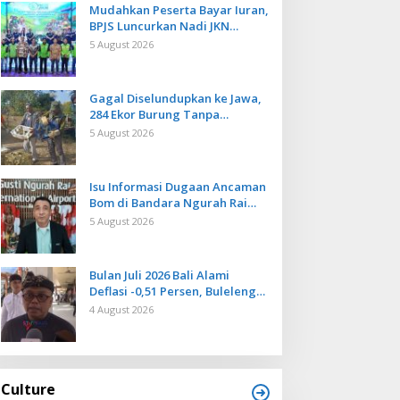
Mudahkan Peserta Bayar Iuran,
BPJS Luncurkan Nadi JKN
dengan Mekanisme Menabung
5 August 2026
Gagal Diselundupkan ke Jawa,
284 Ekor Burung Tanpa
Dokumen Dilepasliarkan Cegah
5 August 2026
Ancaman Penyakit
Isu Informasi Dugaan Ancaman
Bom di Bandara Ngurah Rai
Bali Tidak Benar, Operasional
5 August 2026
Penerbangan Lancar
Bulan Juli 2026 Bali Alami
Deflasi -0,51 Persen, Buleleng
Catat Penurunan Terendah
4 August 2026
Culture