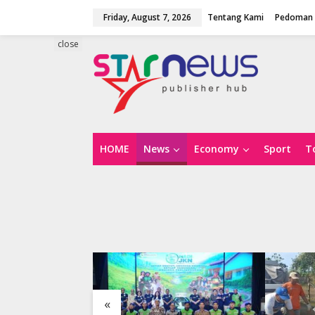
S
Friday, August 7, 2026
Tentang Kami
Pedoman 
k
i
p
close
t
o
c
o
n
t
e
n
HOME
News
Economy
Sport
T
t
«