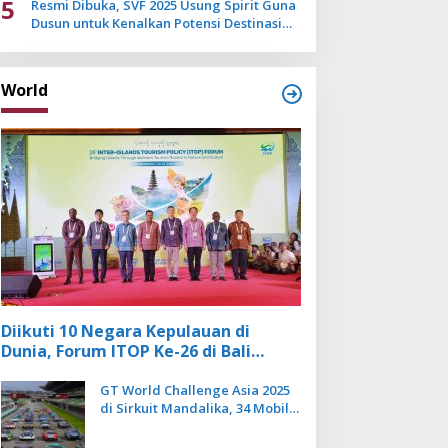
5
Resmi Dibuka, SVF 2025 Usung Spirit Guna
Dusun untuk Kenalkan Potensi Destinasi
Wisata Sanur
World
Diikuti 10 Negara Kepulauan di
Dunia, Forum ITOP Ke-26 di Bali
Angkat Pariwisata Kebugaran
Berbasis Alam dan Budaya
GT World Challenge Asia 2025
di Sirkuit Mandalika, 34 Mobil
Balap Dunia Bakal Adu
Kecepatan