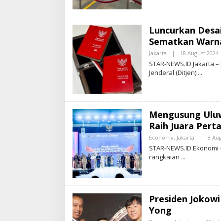
Luncurkan Desai
Sematkan Warna
Jakarta
|
18 August 2024
STAR-NEWS.ID Jakarta –
Jenderal (Ditjen)
T
R
-
Mengusung Uluwa
S
Raih Juara Pert
.
I
Economy
,
Jakarta
|
8 Au
STAR-NEWS.ID Ekonomi –
rangkaian
Presiden Jokowi
Yong