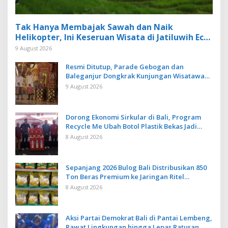
Tak Hanya Membajak Sawah dan Naik
Helikopter, Ini Keseruan Wisata di Jatiluwih Eco
Farm Tabanan
9 August 2026
Resmi Ditutup, Parade Gebogan dan
Baleganjur Dongkrak Kunjungan Wisatawan
Ulun Danu Beratan dan The Blooms
9 August 2026
Dorong Ekonomi Sirkular di Bali, Program
Recycle Me Ubah Botol Plastik Bekas Jadi
Bahan Baku Baru
8 August 2026
Sepanjang 2026 Bulog Bali Distribusikan 850
Ton Beras Premium ke Jaringan Ritel
Moderen
8 August 2026
Aksi Partai Demokrat Bali di Pantai Lembeng,
Rawat Lingkungan hingga Lepas Ratusan