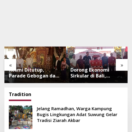
«
»
Resmi Ditutup,
Dorong Ekonomi
Parade Gebogan dan
Sirkular di Bali,
Baleganjur Dongkrak
Program Recycle Me
Kunjungan
Ubah Botol Plastik
Wisatawan Ulun Danu
Bekas Jadi Bahan
Tradition
Beratan dan The
Baku Baru
Blooms
Jelang Ramadhan, Warga Kampung
Bugis Lingkungan Adat Suwung Gelar
Tradisi Ziarah Akbar