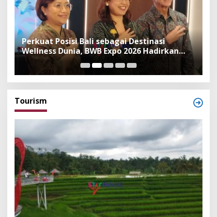
n
Perkuat Posisi Bali sebagai Destinasi
F
Wellness Dunia, BWB Expo 2026 Hadirkan
I
Exhibitor Nasional dan Global
K
Tourism