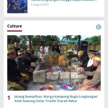
Tukik Bedawang Nala
8 August 2026
Culture
1
Jelang Ramadhan, Warga Kampung Bugis Lingkungan
Adat Suwung Gelar Tradisi Ziarah Akbar