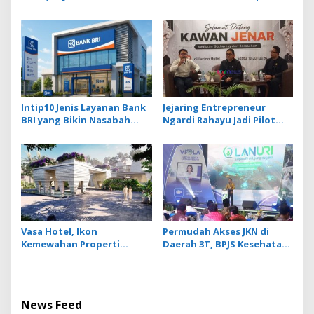
JKN dengan Mekanisme
Investasi, Sira Village
Menabung
Grand Outlet Bali Resmi
Dibuka di KEK Kura Kura
Intip10 Jenis Layanan Bank
Jejaring Entrepreneur
BRI yang Bikin Nasabah
Ngardi Rahayu Jadi Pilot
Tetap Setia
Project Ekosistem UMKM
Nusa Dua
Vasa Hotel, Ikon
Permudah Akses JKN di
Kemewahan Properti
Daerah 3T, BPJS Kesehatan
Hospitality Bintang Lima
Hadirkan Layanan Ujung
Hadir di Ubud
Negeri
News Feed