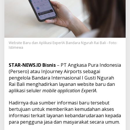
n
d
a
r
a
I
G
u
s
Website Baru dan Aplikasi ExperIA Bandara Ngurah Rai Bali - Foto:
Istimewa
t
i
N
g
STAR-NEWS.ID Bisnis
– PT Angkasa Pura Indonesia
u
(Persero) atau InJourney Airports sebagai
r
pengelola Bandara Internasional I Gusti Ngurah
a
Rai Bali menghadirkan layanan website baru dan
h
R
aplikasi seluler
mobile application ExperIA
.
a
i
Hadirnya dua sumber informasi baru tersebut
H
bertujuan untuk memberikan kemudahan akses
a
informasi terkait layanan kebandarudaraan kepada
d
i
para pengguna jasa dan masyarakat secara umum.
r