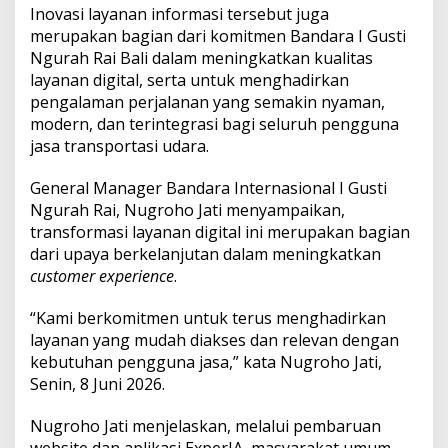
k
Inovasi layanan informasi tersebut juga
a
merupakan bagian dari komitmen Bandara I Gusti
n
Ngurah Rai Bali dalam meningkatkan kualitas
W
e
layanan digital, serta untuk menghadirkan
b
pengalaman perjalanan yang semakin nyaman,
s
modern, dan terintegrasi bagi seluruh pengguna
i
jasa transportasi udara.
t
e
B
General Manager Bandara Internasional I Gusti
a
Ngurah Rai, Nugroho Jati menyampaikan,
r
transformasi layanan digital ini merupakan bagian
u
dari upaya berkelanjutan dalam meningkatkan
d
customer experience
.
a
n
A
“Kami berkomitmen untuk terus menghadirkan
p
layanan yang mudah diakses dan relevan dengan
l
kebutuhan pengguna jasa,” kata Nugroho Jati,
i
Senin, 8 Juni 2026.
k
a
s
Nugroho Jati menjelaskan, melalui pembaruan
i
website dan aplikasi ExperIA, masyarakat umum