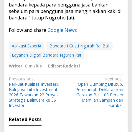
bandara kepada para pengguna jasa bahkan
sebelum para pengguna jasa menginjakkan kaki di
bandara,” tutup Nugroho Jati.
Follow and share
Google News
Aplikasi ExperIA
Bandara I Gusti Ngurah Rai Bali
Layanan Digital Bandara Ngurah Rai
Writer: Cim /Rls
Editor: Redaksi
P
Previous post
Next post
Perkuat Kualitas Investasi,
Open Dumping Ditutup,
o
Bali Jagadhita Investment
Pemerintah Deklarasikan
s
2026 Tawarkan 22 Proyek
Gerakan Bali 100 Persen
Strategis Balinusra ke 35
Memilah Sampah dari
t
Investor
Sumber
n
Related Posts
a
v