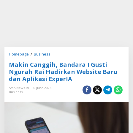
Homepage
/
Business
M
a
Makin Canggih, Bandara I Gusti
k
i
Ngurah Rai Hadirkan Website Baru
n
dan Aplikasi ExperIA
C
a
Star-News.id
10 June 2026
n
Business
g
g
i
h
,
B
a