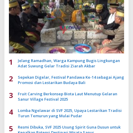
1
Jelang Ramadhan, Warga Kampung Bugis Lingkungan
Adat Suwung Gelar Tradisi Ziarah Akbar
2
Sepekan Digelar, Festival Pandawa Ke-14 sebagai Ajang
Promosi dan Lestarikan Budaya Bali
3
Fruit Carving Berkonsep Biota Laut Menutup Gelaran
Sanur Village Festival 2025
4
Lomba Ngelawar di SVF 2025, Upaya Lestarikan Tradisi
Turun Temurun yang Mulai Pudar
5
Resmi Dibuka, SVF 2025 Usung Spirit Guna Dusun untuk
Kenalkan Potensi Destinasi Wisata Sanur