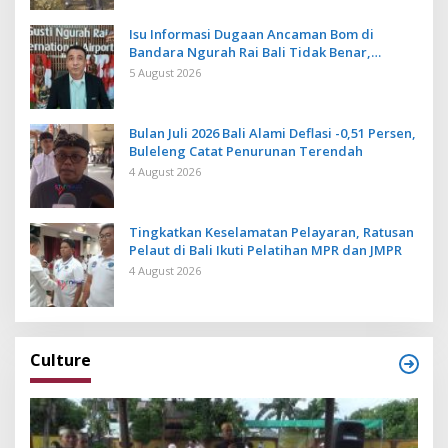
Isu Informasi Dugaan Ancaman Bom di
Bandara Ngurah Rai Bali Tidak Benar,
Operasional Penerbangan Lancar
5 August 2026
Bulan Juli 2026 Bali Alami Deflasi -0,51 Persen,
Buleleng Catat Penurunan Terendah
4 August 2026
Tingkatkan Keselamatan Pelayaran, Ratusan
Pelaut di Bali Ikuti Pelatihan MPR dan JMPR
4 August 2026
Culture