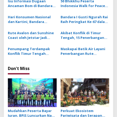
Isu Informasi Dugaan
50 Bhikkhu Peserta
i
Ancaman Bom di Bandara
Indonesia Walk for Peace
g
Ngurah Rai Bali Tidak
2026 Tiba di Bali
Benar, Operasional
Hari Konsumen Nasional
Bandara I Gusti Ngurah Rai
a
Penerbangan Lancar
dan Kartini, Bandara
Raih Peringkat Ke-67 dalam
t
Ngurah Rai Hadirkan
Skytrax World Airport
Aktivasi Booth Make Up
Awards 2026
i
Rute Avalon dan Sunshine
Akibat Konflik di Timur
Coast oleh Jetstar Jadi
Tengah, 15 Penerbangan
o
Penerbangan Ke-11 dari
Internasional Dari dan Ke
n
Australia ke Bali
Bandara Ngurah Rai
Penumpang Terdampak
Maskapai Batik Air Layani
Dibatalkan
Konflik Timur Tengah
Penerbangan Rute
dengan Izin Tinggal Nyaris
Denpasar – Tambaloka
Habis Diimbau Lapor ke Pos
Layanan Imigrasi
Don't Miss
Mudahkan Peserta Bayar
Perkuat Ekosistem
Iuran, BPJS Luncurkan Nadi
Pariwisata dan Serapan