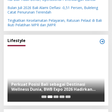
Bulan Juli 2026 Bali Alami Deflasi -0,51 Persen, Buleleng
Catat Penurunan Terendah
Tingkatkan Keselamatan Pelayaran, Ratusan Pelaut di Bali
Ikuti Pelatihan MPR dan JMPR
Lifestyle
n
Perkuat Posisi Bali sebagai Destinasi
F
Wellness Dunia, BWB Expo 2026 Hadirkan
I
Exhibitor Nasional dan Global
K