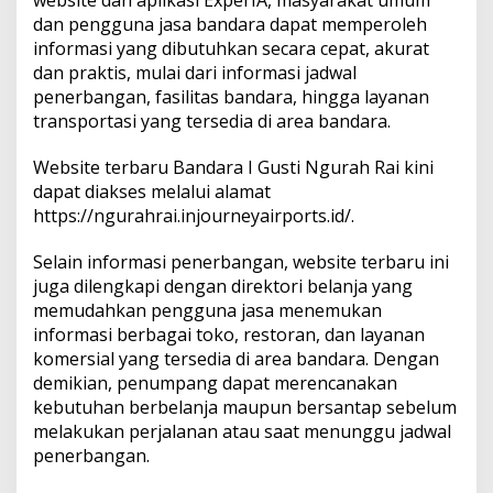
E
dan pengguna jasa bandara dapat memperoleh
x
informasi yang dibutuhkan secara cepat, akurat
p
e
dan praktis, mulai dari informasi jadwal
r
penerbangan, fasilitas bandara, hingga layanan
I
transportasi yang tersedia di area bandara.
A
Website terbaru Bandara I Gusti Ngurah Rai kini
dapat diakses melalui alamat
https://ngurahrai.injourneyairports.id/.
Selain informasi penerbangan, website terbaru ini
juga dilengkapi dengan direktori belanja yang
memudahkan pengguna jasa menemukan
informasi berbagai toko, restoran, dan layanan
komersial yang tersedia di area bandara. Dengan
demikian, penumpang dapat merencanakan
kebutuhan berbelanja maupun bersantap sebelum
melakukan perjalanan atau saat menunggu jadwal
penerbangan.