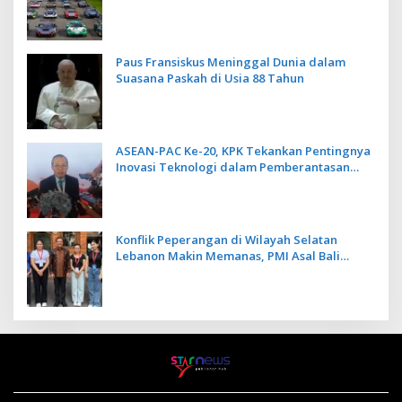
Kecepatan
Paus Fransiskus Meninggal Dunia dalam
Suasana Paskah di Usia 88 Tahun
ASEAN-PAC Ke-20, KPK Tekankan Pentingnya
Inovasi Teknologi dalam Pemberantasan
Korupsi
Konflik Peperangan di Wilayah Selatan
Lebanon Makin Memanas, PMI Asal Bali
Dipulangkan ke Indonesia