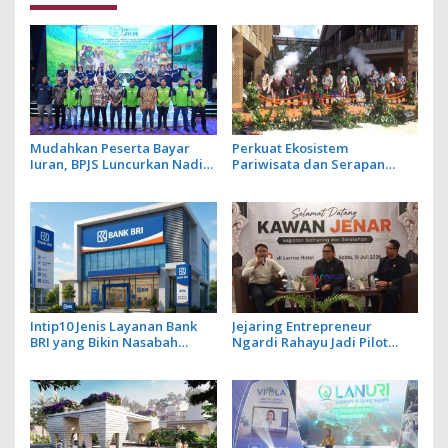
Mudahkan Peserta Bayar
Perkuat Ekosistem
Iuran, BPJS Luncurkan Nadi
Pariwisata dan Serapan
JKN dengan Mekanisme
Investasi, Sira Village Grand
Menabung
Outlet Bali Resmi Dibuka di
KEK Kura Kura
Intip10 Jenis Layanan Bank
Jejaring Entrepreneur
BRI yang Bikin Nasabah
Ngardi Rahayu Jadi Pilot
Tetap Setia
Project Ekosistem UMKM
Nusa Dua