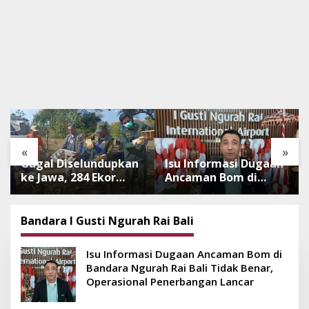
«
»
Gagal Diselundupkan
Isu Informasi Dugaan
ke Jawa, 284 Ekor
Ancaman Bom di
Burung Tanpa
Bandara Ngurah Rai
Dokumen
Bali Tidak Benar,
Dilepasliarkan Cegah
Operasional
Bandara I Gusti Ngurah Rai Bali
Ancaman Penyakit
Penerbangan Lancar
Isu Informasi Dugaan Ancaman Bom di
Bandara Ngurah Rai Bali Tidak Benar,
Operasional Penerbangan Lancar