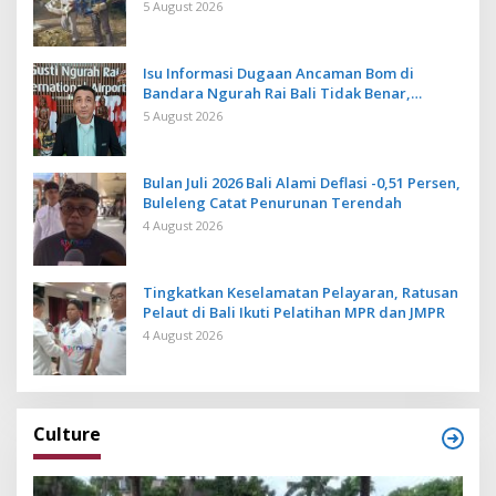
Cegah Ancaman Penyakit
5 August 2026
Isu Informasi Dugaan Ancaman Bom di
Bandara Ngurah Rai Bali Tidak Benar,
Operasional Penerbangan Lancar
5 August 2026
Bulan Juli 2026 Bali Alami Deflasi -0,51 Persen,
Buleleng Catat Penurunan Terendah
4 August 2026
Tingkatkan Keselamatan Pelayaran, Ratusan
Pelaut di Bali Ikuti Pelatihan MPR dan JMPR
4 August 2026
Culture