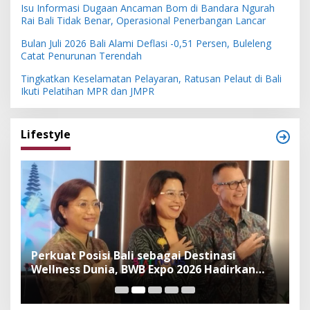
Isu Informasi Dugaan Ancaman Bom di Bandara Ngurah
Rai Bali Tidak Benar, Operasional Penerbangan Lancar
Bulan Juli 2026 Bali Alami Deflasi -0,51 Persen, Buleleng
Catat Penurunan Terendah
Tingkatkan Keselamatan Pelayaran, Ratusan Pelaut di Bali
Ikuti Pelatihan MPR dan JMPR
Lifestyle
n
Perkuat Posisi Bali sebagai Destinasi
F
Wellness Dunia, BWB Expo 2026 Hadirkan
I
Exhibitor Nasional dan Global
K