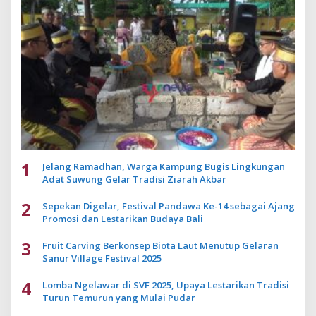
1
Jelang Ramadhan, Warga Kampung Bugis Lingkungan
Adat Suwung Gelar Tradisi Ziarah Akbar
2
Sepekan Digelar, Festival Pandawa Ke-14 sebagai Ajang
Promosi dan Lestarikan Budaya Bali
3
Fruit Carving Berkonsep Biota Laut Menutup Gelaran
Sanur Village Festival 2025
4
Lomba Ngelawar di SVF 2025, Upaya Lestarikan Tradisi
Turun Temurun yang Mulai Pudar