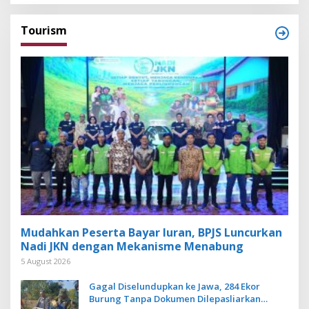
Tourism
Mudahkan Peserta Bayar Iuran, BPJS Luncurkan
Nadi JKN dengan Mekanisme Menabung
5 August 2026
Gagal Diselundupkan ke Jawa, 284 Ekor
Burung Tanpa Dokumen Dilepasliarkan