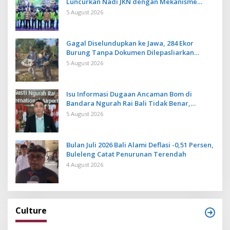
Luncurkan Nadi JKN dengan Mekanisme
Menabung
5 August 2026
Gagal Diselundupkan ke Jawa, 284 Ekor
Burung Tanpa Dokumen Dilepasliarkan
Cegah Ancaman Penyakit
5 August 2026
Isu Informasi Dugaan Ancaman Bom di
Bandara Ngurah Rai Bali Tidak Benar,
Operasional Penerbangan Lancar
5 August 2026
Bulan Juli 2026 Bali Alami Deflasi -0,51 Persen,
Buleleng Catat Penurunan Terendah
4 August 2026
Culture