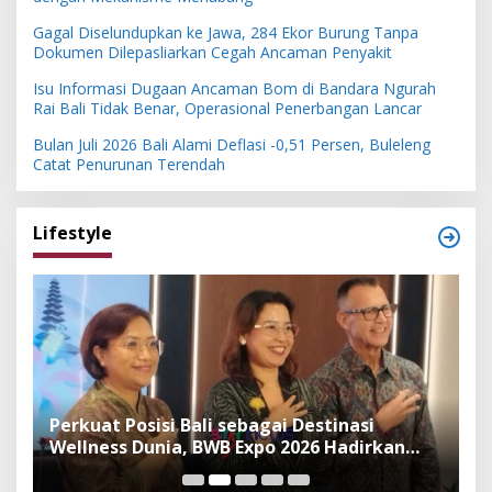
Gagal Diselundupkan ke Jawa, 284 Ekor Burung Tanpa
Dokumen Dilepasliarkan Cegah Ancaman Penyakit
Isu Informasi Dugaan Ancaman Bom di Bandara Ngurah
Rai Bali Tidak Benar, Operasional Penerbangan Lancar
Bulan Juli 2026 Bali Alami Deflasi -0,51 Persen, Buleleng
Catat Penurunan Terendah
Lifestyle
n
Perkuat Posisi Bali sebagai Destinasi
F
Wellness Dunia, BWB Expo 2026 Hadirkan
I
Exhibitor Nasional dan Global
K