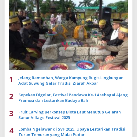
1
Jelang Ramadhan, Warga Kampung Bugis Lingkungan
Adat Suwung Gelar Tradisi Ziarah Akbar
2
Sepekan Digelar, Festival Pandawa Ke-14 sebagai Ajang
Promosi dan Lestarikan Budaya Bali
3
Fruit Carving Berkonsep Biota Laut Menutup Gelaran
Sanur Village Festival 2025
4
Lomba Ngelawar di SVF 2025, Upaya Lestarikan Tradisi
Turun Temurun yang Mulai Pudar