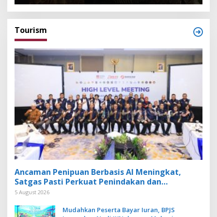
Tourism
Ancaman Penipuan Berbasis AI Meningkat,
Satgas Pasti Perkuat Penindakan dan
Pengembangan Aplikasi Anti Penipuan
5 August 2026
Mudahkan Peserta Bayar Iuran, BPJS