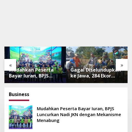
«
»
Mudahkan Peserta
Gagal Diselundupkan
Bayar Iuran, BPJS
ke Jawa, 284 Ekor
Luncurkan Nadi JKN
Burung Tanpa
dengan Mekanisme
Dokumen
Menabung
Dilepasliarkan Cegah
Business
Ancaman Penyakit
Mudahkan Peserta Bayar Iuran, BPJS
Luncurkan Nadi JKN dengan Mekanisme
Menabung