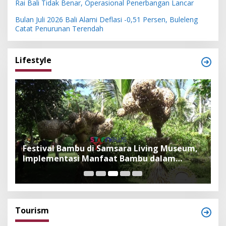
Rai Bali Tidak Benar, Operasional Penerbangan Lancar
Bulan Juli 2026 Bali Alami Deflasi -0,51 Persen, Buleleng
Catat Penurunan Terendah
Lifestyle
Festival Bambu di Samsara Living Museum,
P
Implementasi Manfaat Bambu dalam
B
Kepercayaan Adat dan Budaya Bali
F
Tourism