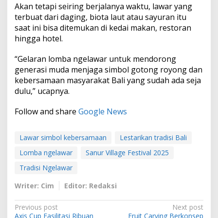
Akan tetapi seiring berjalanya waktu, lawar yang
terbuat dari daging, biota laut atau sayuran itu
saat ini bisa ditemukan di kedai makan, restoran
hingga hotel.
“Gelaran lomba ngelawar untuk mendorong
generasi muda menjaga simbol gotong royong dan
kebersamaan masyarakat Bali yang sudah ada seja
dulu,” ucapnya.
Follow and share
Google News
Lawar simbol kebersamaan
Lestarikan tradisi Bali
Lomba ngelawar
Sanur Village Festival 2025
Tradisi Ngelawar
Writer: Cim
Editor: Redaksi
P
Previous post
Next post
Axis Cup Fasilitasi Ribuan
Fruit Carving Berkonsep