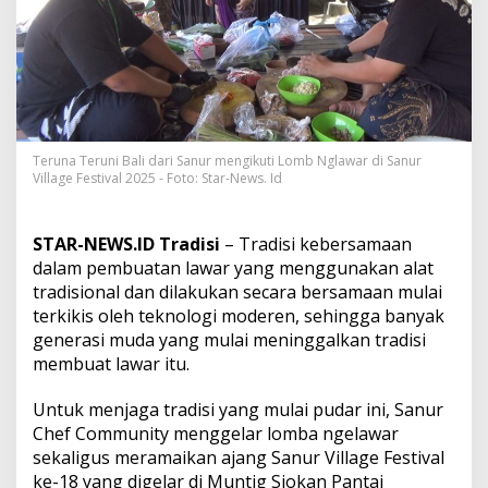
S
V
F
2
0
2
5
,
U
Teruna Teruni Bali dari Sanur mengikuti Lomb Nglawar di Sanur
Village Festival 2025 - Foto: Star-News. Id
p
a
y
a
STAR-NEWS.ID Tradisi
– Tradisi kebersamaan
L
dalam pembuatan lawar yang menggunakan alat
e
tradisional dan dilakukan secara bersamaan mulai
s
terkikis oleh teknologi moderen, sehingga banyak
t
a
generasi muda yang mulai meninggalkan tradisi
r
membuat lawar itu.
i
k
Untuk menjaga tradisi yang mulai pudar ini, Sanur
a
Chef Community menggelar lomba ngelawar
n
T
sekaligus meramaikan ajang Sanur Village Festival
r
ke-18 yang digelar di Muntig Siokan Pantai