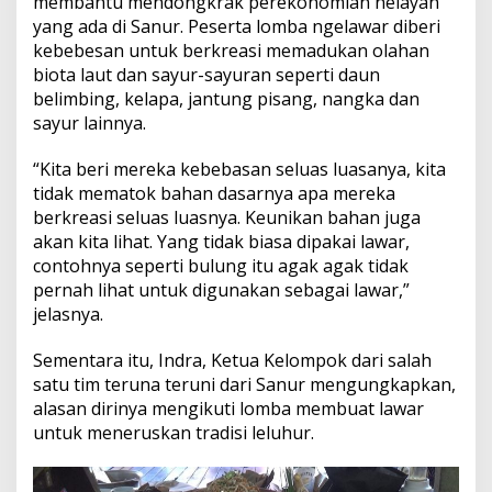
membantu mendongkrak perekonomian nelayan
i
yang ada di Sanur. Peserta lomba ngelawar diberi
P
u
kebebesan untuk berkreasi memadukan olahan
d
biota laut dan sayur-sayuran seperti daun
a
belimbing, kelapa, jantung pisang, nangka dan
r
sayur lainnya.
“Kita beri mereka kebebasan seluas luasanya, kita
tidak mematok bahan dasarnya apa mereka
berkreasi seluas luasnya. Keunikan bahan juga
akan kita lihat. Yang tidak biasa dipakai lawar,
contohnya seperti bulung itu agak agak tidak
pernah lihat untuk digunakan sebagai lawar,”
jelasnya.
Sementara itu, Indra, Ketua Kelompok dari salah
satu tim teruna teruni dari Sanur mengungkapkan,
alasan dirinya mengikuti lomba membuat lawar
untuk meneruskan tradisi leluhur.