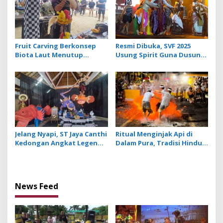
Fruit Carving Berkonsep
Resmi Dibuka, SVF 2025
Biota Laut Menutup
Usung Spirit Guna Dusun
Gelaran Sanur Village
untuk Kenalkan Potensi
Festival 2025
Destinasi Wisata Sanur
Jelang Nyapi, ST Jaya Canthi
Ritual Menginjak Api di
Kedongan Angkat Legenda
Dalam Pura, Tradisi Hindu-
Ngaro dalam Parade Ogoh
Bali Sebagai Simbol
Ogoh
Penyucian Diri
News Feed