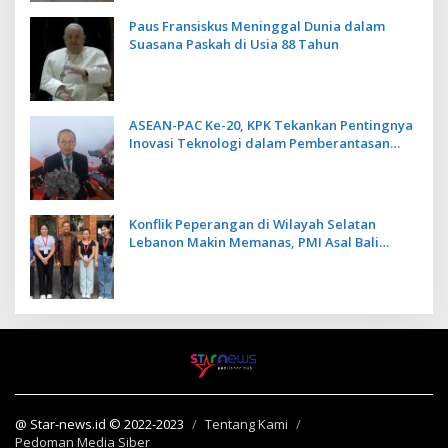
Paus Fransiskus Meninggal Dunia dalam
Suasana Paskah di Usia 88 Tahun
ASEAN-PAC Ke-20, KPK Tekankan Pentingnya
Inovasi Teknologi dalam Pemberantasan
Korupsi
Konflik Peperangan di Wilayah Selatan
Lebanon Makin Memanas, PMI Asal Bali
Dipulangkan ke Indonesia
@ Star-news.id © 2022-2023
Tentang Kami
Pedoman Media Siber