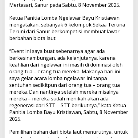
a
Mertasari, Sanur pada Sabtu, 8 November 2025.
d
i
Ketua Panitia Lomba Ngelawar Bayu Kristiawan
s
i
mengatakan, sebanyak 6 kelompok Sekaa Teruna
T
Teruni dari Sanur berkompetisi membuat lawar
u
berbahan biota laut.
r
u
“Event ini saya buat sebenarnya agar ada
n
T
berkesinambungan, ada kelanjutanya, karena
e
keahlian dari ngelawar ini masih di dominasi oleh
m
orang tua – orang tua mereka. Makanya hari ini
u
saya gelar acara lomba ngelawar ini tanpa
r
sentuhan sedikitpun dari orang tua – orang tua
u
n
mereka. Dan nantinya setelah mereka misalnya
y
mereka – mereka sudah menikah akan ada
a
regenerasi dari STT – STT berikutnya,” kata Ketua
n
Panitia Lomba Bayu Kristiawan, Sabtu, 8 November
g
M
2025.
u
l
Pemilihan bahan dari biota laut menurutnya, untuk
a