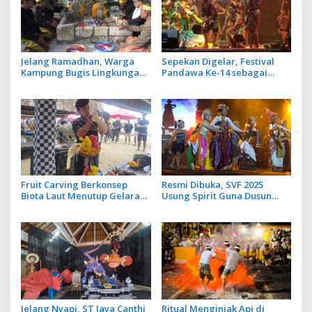
Jelang Ramadhan, Warga
Sepekan Digelar, Festival
Kampung Bugis Lingkungan
Pandawa Ke-14 sebagai
Adat Suwung Gelar Tradisi
Ajang Promosi dan
Ziarah Akbar
Lestarikan Budaya Bali
Fruit Carving Berkonsep
Resmi Dibuka, SVF 2025
Biota Laut Menutup Gelaran
Usung Spirit Guna Dusun
Sanur Village Festival 2025
untuk Kenalkan Potensi
Destinasi Wisata Sanur
Jelang Nyapi, ST Jaya Canthi
Ritual Menginjak Api di