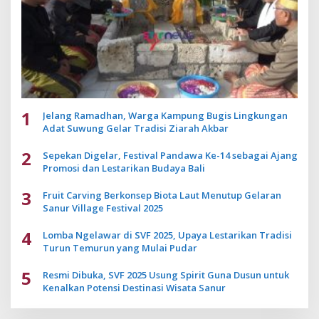
1
Jelang Ramadhan, Warga Kampung Bugis Lingkungan
Adat Suwung Gelar Tradisi Ziarah Akbar
2
Sepekan Digelar, Festival Pandawa Ke-14 sebagai Ajang
Promosi dan Lestarikan Budaya Bali
3
Fruit Carving Berkonsep Biota Laut Menutup Gelaran
Sanur Village Festival 2025
4
Lomba Ngelawar di SVF 2025, Upaya Lestarikan Tradisi
Turun Temurun yang Mulai Pudar
5
Resmi Dibuka, SVF 2025 Usung Spirit Guna Dusun untuk
Kenalkan Potensi Destinasi Wisata Sanur