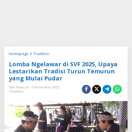
Homepage
/
Tradition
L
o
Lomba Ngelawar di SVF 2025, Upaya
m
b
Lestarikan Tradisi Turun Temurun
a
yang Mulai Pudar
N
g
Star-News.id
9 November 2025
e
Tradition
l
a
w
a
r
d
i