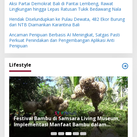
Aksi Partai Demokrat Bali di Pantai Lembeng, Rawat
Lingkungan hingga Lepas Ratusan Tukik Bedawang Nala
Hendak Diselundupkan ke Pulau Dewata, 482 Ekor Burung
dari NTB Diamankan Karantina Bali
Ancaman Penipuan Berbasis AI Meningkat, Satgas Pasti
Perkuat Penindakan dan Pengembangan Aplikasi Anti
Penipuan
Lifestyle
Festival Bambu di Samsara Living Museum,
P
Implementasi Manfaat Bambu dalam
B
Kepercayaan Adat dan Budaya Bali
F