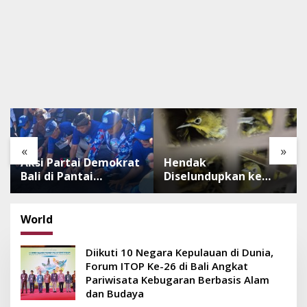
«
»
Aksi Partai Demokrat
Hendak
Bali di Pantai
Diselundupkan ke
Lembeng, Rawat
Pulau Dewata, 482
Lingkungan hingga
Ekor Burung dari NTB
Lepas Ratusan Tukik
Diamankan Karantina
World
Bedawang Nala
Bali
Diikuti 10 Negara Kepulauan di Dunia,
Forum ITOP Ke-26 di Bali Angkat
Pariwisata Kebugaran Berbasis Alam
dan Budaya