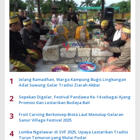
1
Jelang Ramadhan, Warga Kampung Bugis Lingkungan
Adat Suwung Gelar Tradisi Ziarah Akbar
2
Sepekan Digelar, Festival Pandawa Ke-14 sebagai Ajang
Promosi dan Lestarikan Budaya Bali
3
Fruit Carving Berkonsep Biota Laut Menutup Gelaran
Sanur Village Festival 2025
4
Lomba Ngelawar di SVF 2025, Upaya Lestarikan Tradisi
Turun Temurun yang Mulai Pudar