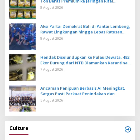
Ton Beras Premium ke Jaringan Ritel
Moderen
8 August 2026
Aksi Partai Demokrat Bali di Pantai Lembeng,
Rawat Lingkungan hingga Lepas Ratusan
Tukik Bedawang Nala
8 August 2026
Hendak Diselundupkan ke Pulau Dewata, 482
Ekor Burung dari NTB Diamankan Karantina
Bali
7 August 2026
Ancaman Penipuan Berbasis AI Meningkat,
Satgas Pasti Perkuat Penindakan dan
Pengembangan Aplikasi Anti Penipuan
5 August 2026
Culture