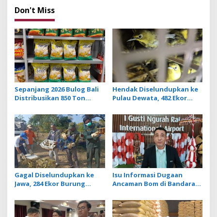
n
Don't Miss
a
v
i
g
a
t
Sepanjang 2026 Bulog Bali
Hendak Diselundupkan ke
i
Distribusikan 850 Ton
Pulau Dewata, 482 Ekor
o
Beras Premium ke Jaringan
Burung dari NTB
Ritel Moderen
Diamankan Karantina Bali
n
Gagal Diselundupkan ke
Isu Informasi Dugaan
Jawa, 284 Ekor Burung
Ancaman Bom di Bandara
Tanpa Dokumen
Ngurah Rai Bali Tidak
Dilepasliarkan Cegah
Benar, Operasional
Ancaman Penyakit
Penerbangan Lancar