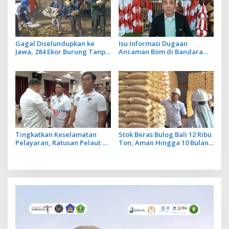
Gagal Diselundupkan ke
Isu Informasi Dugaan
Jawa, 284 Ekor Burung Tanpa
Ancaman Bom di Bandara
Dokumen Dilepasliarkan
Ngurah Rai Bali Tidak Benar,
Cegah Ancaman Penyakit
Operasional Penerbangan
Lancar
Tingkatkan Keselamatan
Stok Beras Bulog Bali 12 Ribu
Pelayaran, Ratusan Pelaut di
Ton, Aman Hingga 10 Bulan
Bali Ikuti Pelatihan MPR dan
ke Depan
JMPR