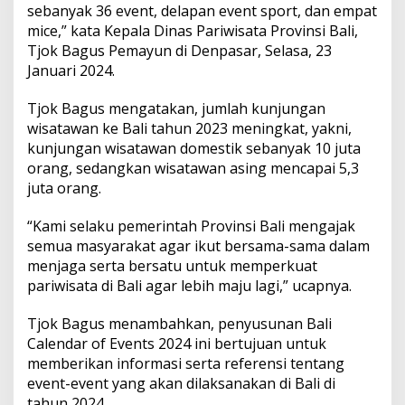
2
sebanyak 36 event, delapan event sport, dan empat
4
mice,” kata Kepala Dinas Pariwisata Provinsi Bali,
,
Tjok Bagus Pemayun di Denpasar, Selasa, 23
T
Januari 2024.
j
o
k
Tjok Bagus mengatakan, jumlah kunjungan
B
wisatawan ke Bali tahun 2023 meningkat, yakni,
a
kunjungan wisatawan domestik sebanyak 10 juta
g
orang, sedangkan wisatawan asing mencapai 5,3
u
s
juta orang.
:
A
“Kami selaku pemerintah Provinsi Bali mengajak
d
semua masyarakat agar ikut bersama-sama dalam
a
menjaga serta bersatu untuk memperkuat
5
8
pariwisata di Bali agar lebih maju lagi,” ucapnya.
E
v
Tjok Bagus menambahkan, penyusunan Bali
e
Calendar of Events 2024 ini bertujuan untuk
n
memberikan informasi serta referensi tentang
t
event-event yang akan dilaksanakan di Bali di
tahun 2024.