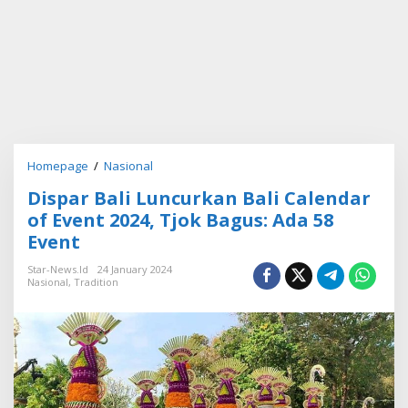
Homepage
/
Nasional
D
i
Dispar Bali Luncurkan Bali Calendar
s
p
of Event 2024, Tjok Bagus: Ada 58
a
Event
r
B
Star-News.id
24 January 2024
a
Nasional
,
Tradition
l
i
L
u
n
c
u