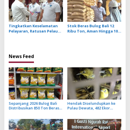
Tingkatkan Keselamatan
Stok Beras Bulog Bali 12
Pelayaran, Ratusan Pelaut
Ribu Ton, Aman Hingga 10
di Bali Ikuti Pelatihan MPR
Bulan ke Depan
dan JMPR
News Feed
Sepanjang 2026 Bulog Bali
Hendak Diselundupkan ke
Distribusikan 850 Ton Beras
Pulau Dewata, 482 Ekor
Premium ke Jaringan Ritel
Burung dari NTB Diamankan
Moderen
Karantina Bali