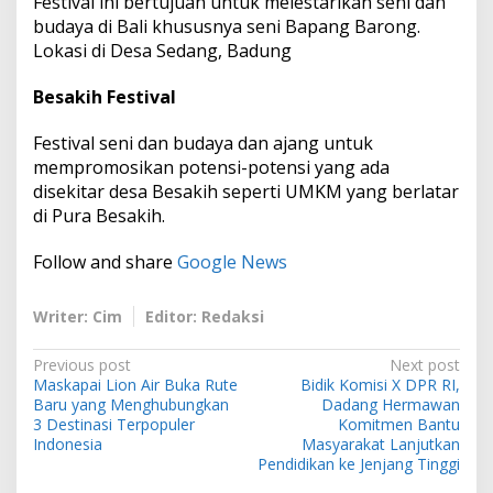
Festival ini bertujuan untuk melestarikan seni dan
budaya di Bali khususnya seni Bapang Barong.
Lokasi di Desa Sedang, Badung
Besakih Festival
Festival seni dan budaya dan ajang untuk
mempromosikan potensi-potensi yang ada
disekitar desa Besakih seperti UMKM yang berlatar
di Pura Besakih.
Follow and share
Google News
Writer: Cim
Editor: Redaksi
P
Previous post
Next post
Maskapai Lion Air Buka Rute
Bidik Komisi X DPR RI,
o
Baru yang Menghubungkan
Dadang Hermawan
s
3 Destinasi Terpopuler
Komitmen Bantu
Indonesia
Masyarakat Lanjutkan
t
Pendidikan ke Jenjang Tinggi