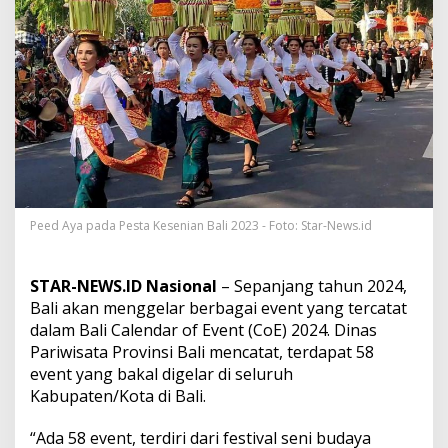
r
k
a
n
B
a
l
i
C
a
l
e
n
Peed Aya pada Pesta Kesenian Bali 2023 - Foto: Star-News.id
d
a
r
STAR-NEWS.ID Nasional
– Sepanjang tahun 2024,
o
Bali akan menggelar berbagai event yang tercatat
f
E
dalam Bali Calendar of Event (CoE) 2024. Dinas
v
Pariwisata Provinsi Bali mencatat, terdapat 58
e
event yang bakal digelar di seluruh
n
Kabupaten/Kota di Bali.
t
2
0
“Ada 58 event, terdiri dari festival seni budaya