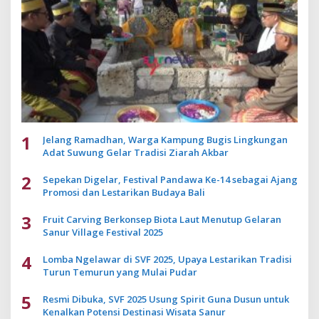
1
Jelang Ramadhan, Warga Kampung Bugis Lingkungan
Adat Suwung Gelar Tradisi Ziarah Akbar
2
Sepekan Digelar, Festival Pandawa Ke-14 sebagai Ajang
Promosi dan Lestarikan Budaya Bali
3
Fruit Carving Berkonsep Biota Laut Menutup Gelaran
Sanur Village Festival 2025
4
Lomba Ngelawar di SVF 2025, Upaya Lestarikan Tradisi
Turun Temurun yang Mulai Pudar
5
Resmi Dibuka, SVF 2025 Usung Spirit Guna Dusun untuk
Kenalkan Potensi Destinasi Wisata Sanur