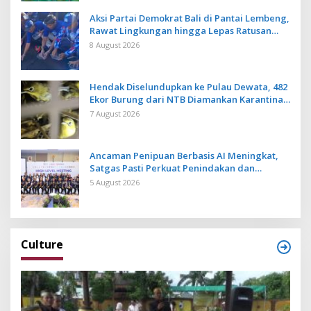
Aksi Partai Demokrat Bali di Pantai Lembeng,
Rawat Lingkungan hingga Lepas Ratusan
Tukik Bedawang Nala
8 August 2026
Hendak Diselundupkan ke Pulau Dewata, 482
Ekor Burung dari NTB Diamankan Karantina
Bali
7 August 2026
Ancaman Penipuan Berbasis AI Meningkat,
Satgas Pasti Perkuat Penindakan dan
Pengembangan Aplikasi Anti Penipuan
5 August 2026
Culture