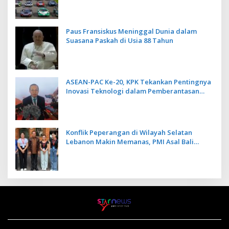
Paus Fransiskus Meninggal Dunia dalam
Suasana Paskah di Usia 88 Tahun
ASEAN-PAC Ke-20, KPK Tekankan Pentingnya
Inovasi Teknologi dalam Pemberantasan
Korupsi
Konflik Peperangan di Wilayah Selatan
Lebanon Makin Memanas, PMI Asal Bali
Dipulangkan ke Indonesia