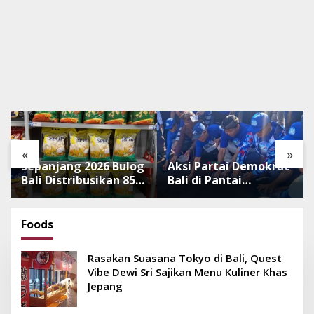
«
»
Sepanjang 2026 Bulog
Aksi Partai Demokrat
Bali Distribusikan 850
Bali di Pantai
Ton Beras Premium
Lembeng, Rawat
ke Jaringan Ritel
Lingkungan hingga
Moderen
Lepas Ratusan Tukik
Foods
Bedawang Nala
Rasakan Suasana Tokyo di Bali, Quest
Vibe Dewi Sri Sajikan Menu Kuliner Khas
Jepang