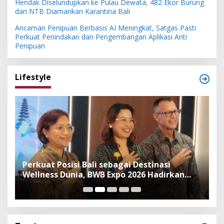
Hendak Diselundupkan ke Pulau Dewata, 482 Ekor Burung
dari NTB Diamankan Karantina Bali
Ancaman Penipuan Berbasis AI Meningkat, Satgas Pasti
Perkuat Penindakan dan Pengembangan Aplikasi Anti
Penipuan
Lifestyle
n
Perkuat Posisi Bali sebagai Destinasi
F
Wellness Dunia, BWB Expo 2026 Hadirkan
I
Exhibitor Nasional dan Global
K