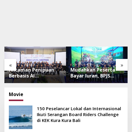
«
»
Ancaman Penipuan
Mudahkan Peserta
Berbasis AI
Bayar Iuran, BPJS
Meningkat, Satgas
Luncurkan Nadi JKN
Pasti Perkuat
dengan Mekanisme
Penindakan dan
Menabung
Movie
Pengembangan
Aplikasi Anti
150 Peselancar Lokal dan Internasional
Penipuan
Ikuti Serangan Board Riders Challenge
di KEK Kura Kura Bali