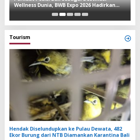
Wellness Dunia, BWB Expo 2026 Hadirkan
I
Exhibitor Nasional dan Global
K
Tourism
Hendak Diselundupkan ke Pulau Dewata, 482
Ekor Burung dari NTB Diamankan Karantina Bali