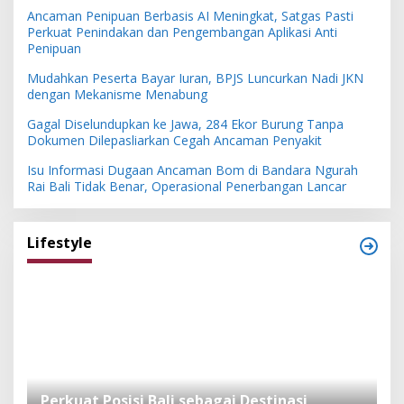
Ancaman Penipuan Berbasis AI Meningkat, Satgas Pasti
Perkuat Penindakan dan Pengembangan Aplikasi Anti
Penipuan
Mudahkan Peserta Bayar Iuran, BPJS Luncurkan Nadi JKN
dengan Mekanisme Menabung
Gagal Diselundupkan ke Jawa, 284 Ekor Burung Tanpa
Dokumen Dilepasliarkan Cegah Ancaman Penyakit
Isu Informasi Dugaan Ancaman Bom di Bandara Ngurah
Rai Bali Tidak Benar, Operasional Penerbangan Lancar
Lifestyle
n
Perkuat Posisi Bali sebagai Destinasi
F