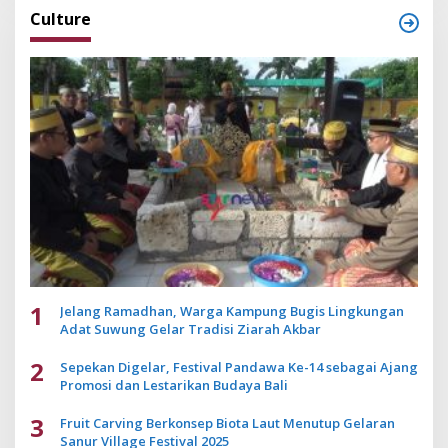
Culture
1
Jelang Ramadhan, Warga Kampung Bugis Lingkungan
Adat Suwung Gelar Tradisi Ziarah Akbar
2
Sepekan Digelar, Festival Pandawa Ke-14 sebagai Ajang
Promosi dan Lestarikan Budaya Bali
3
Fruit Carving Berkonsep Biota Laut Menutup Gelaran
Sanur Village Festival 2025