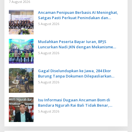
7 August 2026
Ancaman Penipuan Berbasis AI Meningkat,
Satgas Pasti Perkuat Penindakan dan
Pengembangan Aplikasi Anti Penipuan
5 August 2026
Mudahkan Peserta Bayar Iuran, BPJS
Luncurkan Nadi JKN dengan Mekanisme
Menabung
5 August 2026
Gagal Diselundupkan ke Jawa, 284 Ekor
Burung Tanpa Dokumen Dilepasliarkan
Cegah Ancaman Penyakit
5 August 2026
Isu Informasi Dugaan Ancaman Bom di
Bandara Ngurah Rai Bali Tidak Benar,
Operasional Penerbangan Lancar
5 August 2026