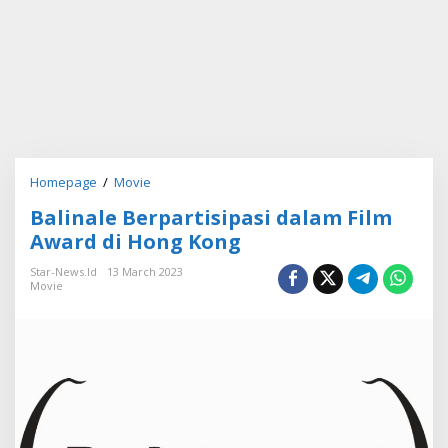
Homepage
/
Movie
B
a
Balinale Berpartisipasi dalam Film
l
i
Award di Hong Kong
n
a
Star-News.id
13 March 2023
Movie
l
e
B
e
r
p
a
r
t