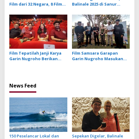
Film dari 32 Negara, 8 Film
Balinale 2025 di Sanur
Tayang Perdana
Jembatani Industri Kreatif
Lewat Sinema dan
Pendidikan
Film Tepatilah Janji Karya
Film Samsara Garapan
Garin Nugroho Berikan
Garin Nugroho Masukan
Edukasi Politik pada
Unsur Magic Realism Bali
Masyarakat
News Feed
150 Peselancar Lokal dan
Sepekan Digelar, Balinale