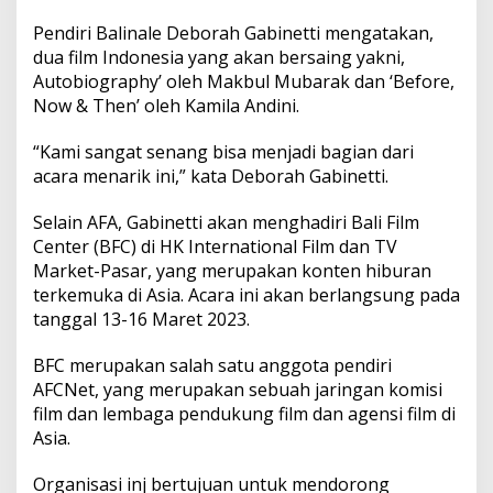
n
g
Pendiri Balinale Deborah Gabinetti mengatakan,
K
dua film Indonesia yang akan bersaing yakni,
o
Autobiography’ oleh Makbul Mubarak dan ‘Before,
n
Now & Then’ oleh Kamila Andini.
g
“Kami sangat senang bisa menjadi bagian dari
acara menarik ini,” kata Deborah Gabinetti.
Selain AFA, Gabinetti akan menghadiri Bali Film
Center (BFC) di HK International Film dan TV
Market-Pasar, yang merupakan konten hiburan
terkemuka di Asia. Acara ini akan berlangsung pada
tanggal 13-16 Maret 2023.
BFC merupakan salah satu anggota pendiri
AFCNet, yang merupakan sebuah jaringan komisi
film dan lembaga pendukung film dan agensi film di
Asia.
Organisasi inj bertujuan untuk mendorong