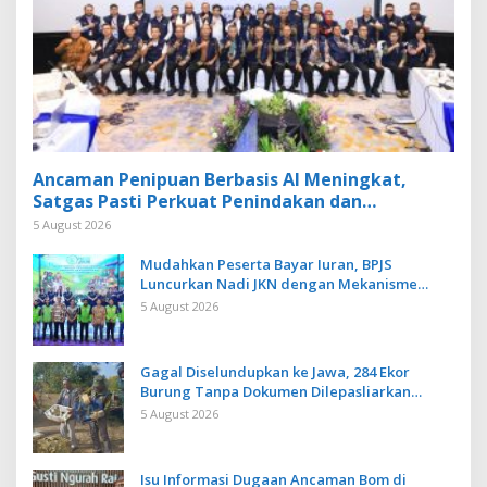
Ancaman Penipuan Berbasis AI Meningkat,
Satgas Pasti Perkuat Penindakan dan
Pengembangan Aplikasi Anti Penipuan
5 August 2026
Mudahkan Peserta Bayar Iuran, BPJS
Luncurkan Nadi JKN dengan Mekanisme
Menabung
5 August 2026
Gagal Diselundupkan ke Jawa, 284 Ekor
Burung Tanpa Dokumen Dilepasliarkan
Cegah Ancaman Penyakit
5 August 2026
Isu Informasi Dugaan Ancaman Bom di