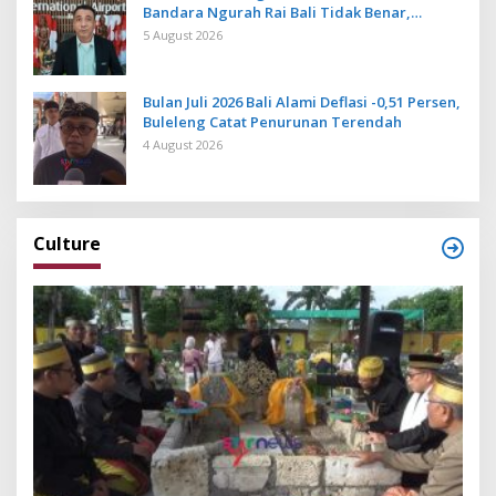
Bandara Ngurah Rai Bali Tidak Benar,
Operasional Penerbangan Lancar
5 August 2026
Bulan Juli 2026 Bali Alami Deflasi -0,51 Persen,
Buleleng Catat Penurunan Terendah
4 August 2026
Culture