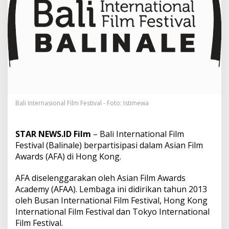
i
s
i
p
a
s
i
d
a
l
a
m
Bali Internasional Film Festival - Foto: Istimewa
F
i
l
STAR NEWS.ID Film
– Bali International Film
m
Festival (Balinale) berpartisipasi dalam Asian Film
A
Awards (AFA) di Hong Kong.
w
a
r
AFA diselenggarakan oleh Asian Film Awards
d
Academy (AFAA). Lembaga ini didirikan tahun 2013
d
oleh Busan International Film Festival, Hong Kong
i
International Film Festival dan Tokyo International
H
Film Festival.
o