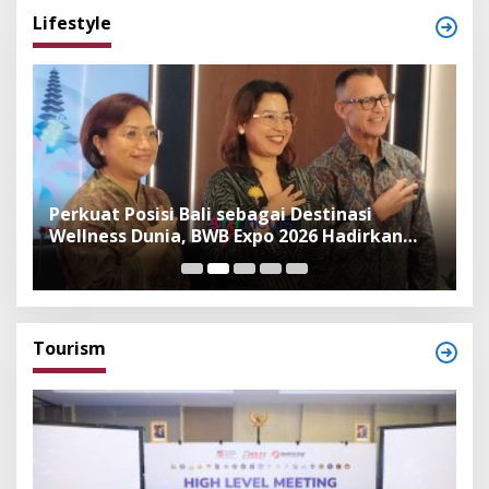
Lifestyle
n
Perkuat Posisi Bali sebagai Destinasi
F
Wellness Dunia, BWB Expo 2026 Hadirkan
I
Exhibitor Nasional dan Global
K
Tourism