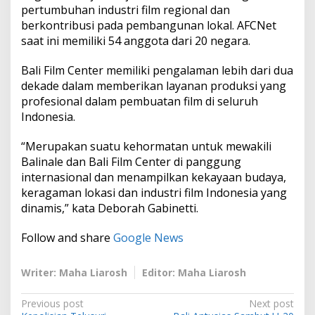
pertumbuhan industri film regional dan
berkontribusi pada pembangunan lokal. AFCNet
saat ini memiliki 54 anggota dari 20 negara.
Bali Film Center memiliki pengalaman lebih dari dua
dekade dalam memberikan layanan produksi yang
profesional dalam pembuatan film di seluruh
Indonesia.
“Merupakan suatu kehormatan untuk mewakili
Balinale dan Bali Film Center di panggung
internasional dan menampilkan kekayaan budaya,
keragaman lokasi dan industri film Indonesia yang
dinamis,” kata Deborah Gabinetti.
Follow and share
Google News
Writer: Maha Liarosh
Editor: Maha Liarosh
P
Previous post
Next post