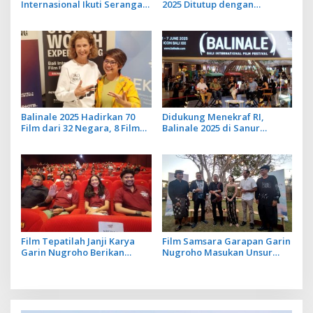
Internasional Ikuti Serangan
2025 Ditutup dengan
Board Riders Challenge di
Pemutaran Film Layar
KEK Kura Kura Bali
Tancap
Balinale 2025 Hadirkan 70
Didukung Menekraf RI,
Film dari 32 Negara, 8 Film
Balinale 2025 di Sanur
Tayang Perdana
Jembatani Industri Kreatif
Lewat Sinema dan
Pendidikan
Film Tepatilah Janji Karya
Film Samsara Garapan Garin
Garin Nugroho Berikan
Nugroho Masukan Unsur
Edukasi Politik pada
Magic Realism Bali
Masyarakat