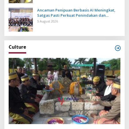
Ancaman Penipuan Berbasis AI Meningkat,
Satgas Pasti Perkuat Penindakan dan
Pengembangan Aplikasi Anti Penipuan
5 August 2026
Culture