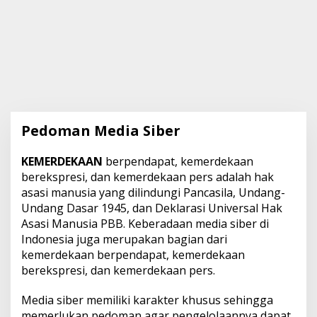
Pedoman Media Siber
KEMERDEKAAN
berpendapat, kemerdekaan
|
4
berekspresi, dan kemerdekaan pers adalah hak
M
asasi manusia yang dilindungi Pancasila, Undang-
A
R
Undang Dasar 1945, dan Deklarasi Universal Hak
C
H
Asasi Manusia PBB. Keberadaan media siber di
2
Indonesia juga merupakan bagian dari
0
2
kemerdekaan berpendapat, kemerdekaan
3
berekspresi, dan kemerdekaan pers.
B
Y
S
Media siber memiliki karakter khusus sehingga
T
A
memerlukan pedoman agar pengelolaannya dapat