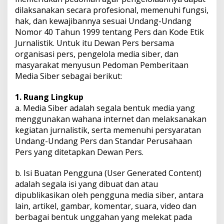
R
dilaksanakan secara profesional, memenuhi fungsi,
-
N
hak, dan kewajibannya sesuai Undang-Undang
E
W
Nomor 40 Tahun 1999 tentang Pers dan Kode Etik
S
Jurnalistik. Untuk itu Dewan Pers bersama
.
I
organisasi pers, pengelola media siber, dan
D
masyarakat menyusun Pedoman Pemberitaan
Media Siber sebagai berikut:
1. Ruang Lingkup
a. Media Siber adalah segala bentuk media yang
menggunakan wahana internet dan melaksanakan
kegiatan jurnalistik, serta memenuhi persyaratan
Undang-Undang Pers dan Standar Perusahaan
Pers yang ditetapkan Dewan Pers.
b. Isi Buatan Pengguna (User Generated Content)
adalah segala isi yang dibuat dan atau
dipublikasikan oleh pengguna media siber, antara
lain, artikel, gambar, komentar, suara, video dan
berbagai bentuk unggahan yang melekat pada