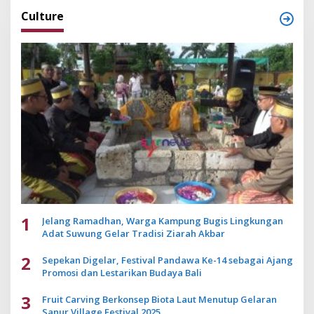
Culture
1
Jelang Ramadhan, Warga Kampung Bugis Lingkungan
Adat Suwung Gelar Tradisi Ziarah Akbar
2
Sepekan Digelar, Festival Pandawa Ke-14 sebagai Ajang
Promosi dan Lestarikan Budaya Bali
3
Fruit Carving Berkonsep Biota Laut Menutup Gelaran
Sanur Village Festival 2025