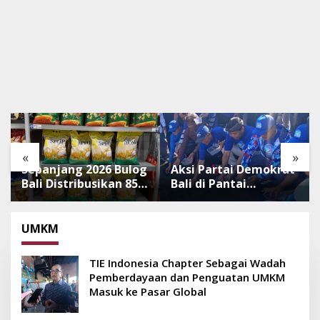
«
»
Sepanjang 2026 Bulog
Aksi Partai Demokrat
Bali Distribusikan 850
Bali di Pantai
Ton Beras Premium
Lembeng, Rawat
ke Jaringan Ritel
Lingkungan hingga
Moderen
Lepas Ratusan Tukik
UMKM
Bedawang Nala
TIE Indonesia Chapter Sebagai Wadah
Pemberdayaan dan Penguatan UMKM
Masuk ke Pasar Global