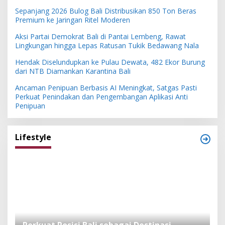
Sepanjang 2026 Bulog Bali Distribusikan 850 Ton Beras
Premium ke Jaringan Ritel Moderen
Aksi Partai Demokrat Bali di Pantai Lembeng, Rawat
Lingkungan hingga Lepas Ratusan Tukik Bedawang Nala
Hendak Diselundupkan ke Pulau Dewata, 482 Ekor Burung
dari NTB Diamankan Karantina Bali
Ancaman Penipuan Berbasis AI Meningkat, Satgas Pasti
Perkuat Penindakan dan Pengembangan Aplikasi Anti
Penipuan
Lifestyle
n
Perkuat Posisi Bali sebagai Destinasi
F