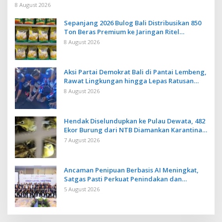
Baku Baru
8 August 2026
Sepanjang 2026 Bulog Bali Distribusikan 850
Ton Beras Premium ke Jaringan Ritel
Moderen
8 August 2026
Aksi Partai Demokrat Bali di Pantai Lembeng,
Rawat Lingkungan hingga Lepas Ratusan
Tukik Bedawang Nala
8 August 2026
Hendak Diselundupkan ke Pulau Dewata, 482
Ekor Burung dari NTB Diamankan Karantina
Bali
7 August 2026
Ancaman Penipuan Berbasis AI Meningkat,
Satgas Pasti Perkuat Penindakan dan
Pengembangan Aplikasi Anti Penipuan
5 August 2026