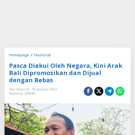
Homepage
/
Nasional
P
a
Pasca Diakui Oleh Negara, Kini Arak
s
c
Bali Dipromosikan dan Dijual
a
dengan Bebas
D
i
Star-News.id
30 January 2023
a
Nasional
,
UMKM
k
u
i
O
l
e
h