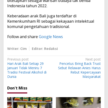
ditetapkan sebagai warisan budaya tak benda
Indonesia tahun 2022.
Keberadaan arak Bali juga terdaftar di
Kemenkumham RI sebagai kekayaan intelektual
komunal pengetahuan tradisional.
Follow and share
Google News
Writer: Cim
Editor: Redaksi
P
Previous post
Next post
Hari Arak Bali Setiap 29
Pencetus Bring Back Trust
o
Januari Tidak Meniru 7
Sebut Relawan Anies Harus
s
Tradisi Festival Alkohol di
Rebut Kepercayaan
Dunia
Masyarakat
t
n
Don't Miss
a
v
i