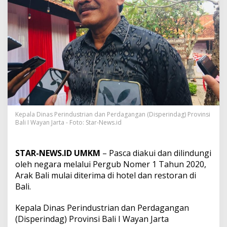
N
e
g
a
r
a
,
K
i
n
i
A
r
Kepala Dinas Perindustrian dan Perdagangan (Disperindag) Provinsi
a
Bali I Wayan Jarta - Foto: Star-News.id
k
B
a
STAR-NEWS.ID UMKM
– Pasca diakui dan dilindungi
l
oleh negara melalui Pergub Nomer 1 Tahun 2020,
i
Arak Bali mulai diterima di hotel dan restoran di
D
i
Bali.
p
r
Kepala Dinas Perindustrian dan Perdagangan
o
(Disperindag) Provinsi Bali I Wayan Jarta
m