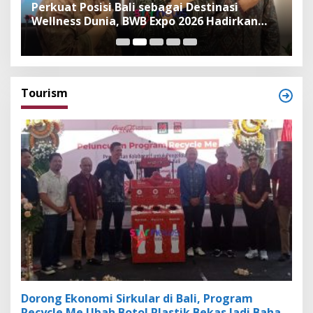
n
Perkuat Posisi Bali sebagai Destinasi
F
Wellness Dunia, BWB Expo 2026 Hadirkan
I
Exhibitor Nasional dan Global
K
Tourism
Dorong Ekonomi Sirkular di Bali, Program
Recycle Me Ubah Botol Plastik Bekas Jadi Bahan