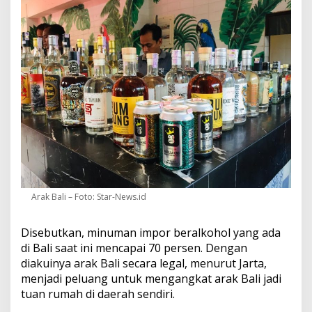
s
Arak Bali – Foto: Star-News.id
Disebutkan, minuman impor beralkohol yang ada
di Bali saat ini mencapai 70 persen. Dengan
diakuinya arak Bali secara legal, menurut Jarta,
menjadi peluang untuk mengangkat arak Bali jadi
tuan rumah di daerah sendiri.