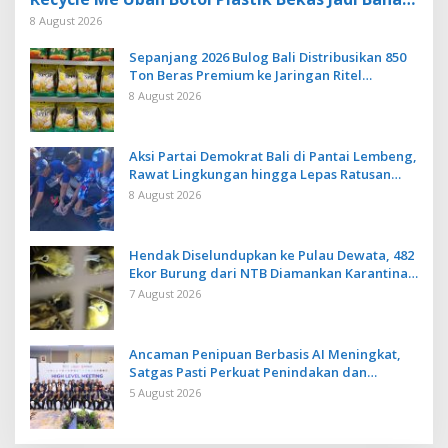
Baku Baru
8 August 2026
Sepanjang 2026 Bulog Bali Distribusikan 850
Ton Beras Premium ke Jaringan Ritel
Moderen
8 August 2026
Aksi Partai Demokrat Bali di Pantai Lembeng,
Rawat Lingkungan hingga Lepas Ratusan
Tukik Bedawang Nala
8 August 2026
Hendak Diselundupkan ke Pulau Dewata, 482
Ekor Burung dari NTB Diamankan Karantina
Bali
7 August 2026
Ancaman Penipuan Berbasis AI Meningkat,
Satgas Pasti Perkuat Penindakan dan
Pengembangan Aplikasi Anti Penipuan
5 August 2026