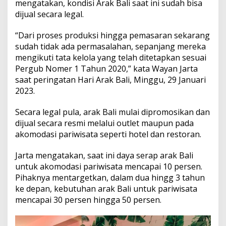
mengatakan, kondisi Arak Bali saat ini sudah bisa
o
s
dijual secara legal.
i
k
“Dari proses produksi hingga pemasaran sekarang
a
sudah tidak ada permasalahan, sepanjang mereka
n
mengikuti tata kelola yang telah ditetapkan sesuai
d
a
Pergub Nomer 1 Tahun 2020,” kata Wayan Jarta
n
saat peringatan Hari Arak Bali, Minggu, 29 Januari
D
2023.
i
j
Secara legal pula, arak Bali mulai dipromosikan dan
u
a
dijual secara resmi melalui outlet maupun pada
l
akomodasi pariwisata seperti hotel dan restoran.
d
e
Jarta mengatakan, saat ini daya serap arak Bali
n
untuk akomodasi pariwisata mencapai 10 persen.
g
a
Pihaknya mentargetkan, dalam dua hingg 3 tahun
n
ke depan, kebutuhan arak Bali untuk pariwisata
B
mencapai 30 persen hingga 50 persen.
e
b
a