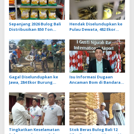
g
a
t
Sepanjang 2026 Bulog Bali
Hendak Diselundupkan ke
Distribusikan 850 Ton
Pulau Dewata, 482 Ekor
i
Beras Premium ke Jaringan
Burung dari NTB
o
Ritel Moderen
Diamankan Karantina Bali
n
Gagal Diselundupkan ke
Isu Informasi Dugaan
Jawa, 284 Ekor Burung
Ancaman Bom di Bandara
Tanpa Dokumen
Ngurah Rai Bali Tidak
Dilepasliarkan Cegah
Benar, Operasional
Ancaman Penyakit
Penerbangan Lancar
Tingkatkan Keselamatan
Stok Beras Bulog Bali 12