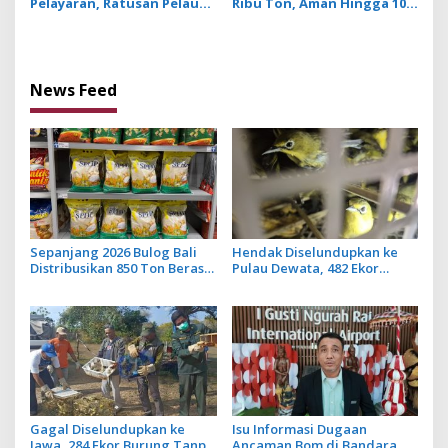
Pelayaran, Ratusan Pelaut
Ribu Ton, Aman Hingga 10
di Bali Ikuti Pelatihan MPR
Bulan ke Depan
dan JMPR
News Feed
Sepanjang 2026 Bulog Bali
Hendak Diselundupkan ke
Distribusikan 850 Ton Beras
Pulau Dewata, 482 Ekor
Premium ke Jaringan Ritel
Burung dari NTB Diamankan
Moderen
Karantina Bali
Gagal Diselundupkan ke
Isu Informasi Dugaan
Jawa, 284 Ekor Burung Tanpa
Ancaman Bom di Bandara