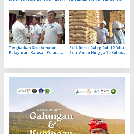
Dokumen Dilepasliarkan
Ngurah Rai Bali Tidak Benar,
Cegah Ancaman Penyakit
Operasional Penerbangan
Lancar
Tingkatkan Keselamatan
Stok Beras Bulog Bali 12 Ribu
Pelayaran, Ratusan Pelaut di
Ton, Aman Hingga 10 Bulan
Bali Ikuti Pelatihan MPR dan
ke Depan
JMPR