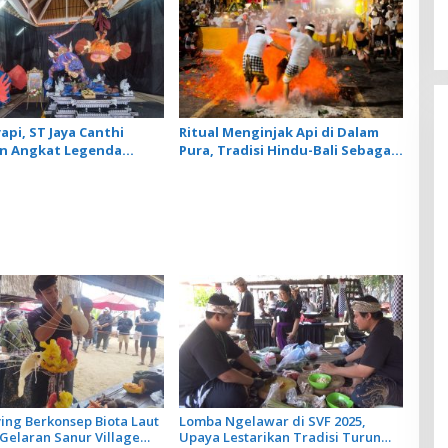
api, ST Jaya Canthi
Ritual Menginjak Api di Dalam
n Angkat Legenda
Pura, Tradisi Hindu-Bali Sebagai
alam Parade Ogoh Ogoh
Simbol Penyucian Diri
ving Berkonsep Biota Laut
Lomba Ngelawar di SVF 2025,
Gelaran Sanur Village
Upaya Lestarikan Tradisi Turun