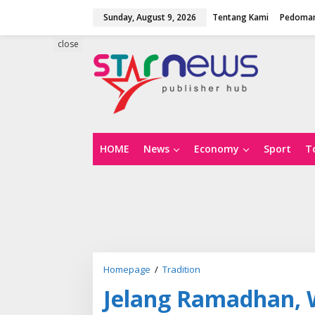
S
Sunday, August 9, 2026
Tentang Kami
Pedoman
k
i
p
close
t
o
c
o
n
t
e
n
HOME
News
Economy
Sport
T
t
Homepage
/
Tradition
J
e
Jelang Ramadhan,
l
a