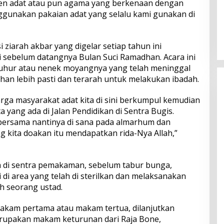
n adat atau pun agama yang berkenaan dengan
nggunakan pakaian adat yang selalu kami gunakan di
Perkuat Ekosistem Pariwisata
dan Serapan Investasi, Sira
Village Grand Outlet Bali Resmi
 ziarah akbar yang digelar setiap tahun ini
Dibuka di KEK Kura Kura
i sebelum datangnya Bulan Suci Ramadhan. Acara ini
uhur atau nenek moyangnya yang telah meninggal
n lebih pasti dan terarah untuk melakukan ibadah.
rga masyarakat adat kita di sini berkumpul kemudian
 yang ada di Jalan Pendidikan di Sentra Bugis.
bersama nantinya di sana pada almarhum dan
 kita doakan itu mendapatkan rida-Nya Allah,”
 di sentra pemakaman, sebelum tabur bunga,
 di area yang telah di sterilkan dan melaksanakan
h seorang ustad.
akam pertama atau makam tertua, dilanjutkan
upakan makam keturunan dari Raja Bone,