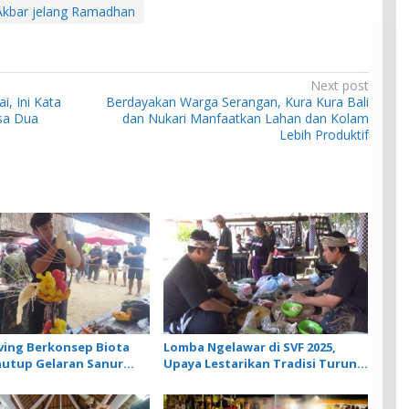
Akbar jelang Ramadhan
Next post
, Ini Kata
Berdayakan Warga Serangan, Kura Kura Bali
sa Dua
dan Nukari Manfaatkan Lahan dan Kolam
Lebih Produktif
rving Berkonsep Biota
Lomba Ngelawar di SVF 2025,
utup Gelaran Sanur
Upaya Lestarikan Tradisi Turun
estival 2025
Temurun yang Mulai Pudar