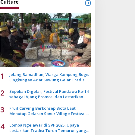
Culture
1
Jelang Ramadhan, Warga Kampung Bugis
Lingkungan Adat Suwung Gelar Tradisi
Ziarah Akbar
2
Sepekan Digelar, Festival Pandawa Ke-14
sebagai Ajang Promosi dan Lestarikan
Budaya Bali
3
Fruit Carving Berkonsep Biota Laut
Menutup Gelaran Sanur Village Festival
2025
4
Lomba Ngelawar di SVF 2025, Upaya
Lestarikan Tradisi Turun Temurun yang