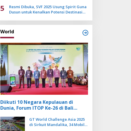
Mulai Pudar
5
Resmi Dibuka, SVF 2025 Usung Spirit Guna
Dusun untuk Kenalkan Potensi Destinasi
Wisata Sanur
World
Diikuti 10 Negara Kepulauan di
Dunia, Forum ITOP Ke-26 di Bali
Angkat Pariwisata Kebugaran
Berbasis Alam dan Budaya
GT World Challenge Asia 2025
di Sirkuit Mandalika, 34 Mobil
Balap Dunia Bakal Adu