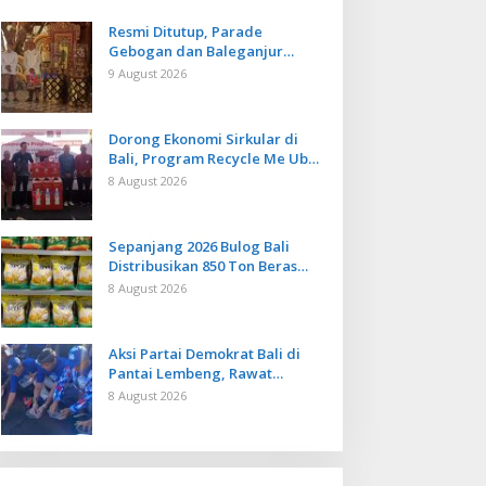
Resmi Ditutup, Parade
Gebogan dan Baleganjur
Dongkrak Kunjungan
9 August 2026
Wisatawan Ulun Danu Beratan
dan The Blooms
Dorong Ekonomi Sirkular di
Bali, Program Recycle Me Ubah
Botol Plastik Bekas Jadi Bahan
8 August 2026
Baku Baru
Sepanjang 2026 Bulog Bali
Distribusikan 850 Ton Beras
Premium ke Jaringan Ritel
8 August 2026
Moderen
Aksi Partai Demokrat Bali di
Pantai Lembeng, Rawat
Lingkungan hingga Lepas
8 August 2026
Ratusan Tukik Bedawang Nala