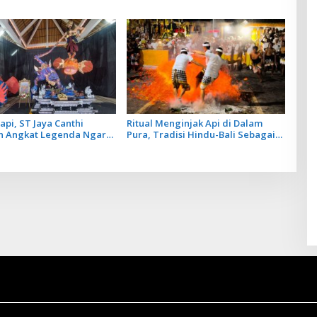
2025
Temurun yang Mulai Pudar
api, ST Jaya Canthi
Ritual Menginjak Api di Dalam
 Angkat Legenda Ngaro
Pura, Tradisi Hindu-Bali Sebagai
rade Ogoh Ogoh
Simbol Penyucian Diri