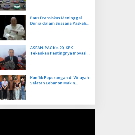
Kecepatan
Paus Fransiskus Meninggal
Dunia dalam Suasana Paskah
di Usia 88 Tahun
ASEAN-PAC Ke-20, KPK
Tekankan Pentingnya Inovasi
Teknologi dalam
Pemberantasan Korupsi
Konflik Peperangan di Wilayah
Selatan Lebanon Makin
Memanas, PMI Asal Bali
Dipulangkan ke Indonesia