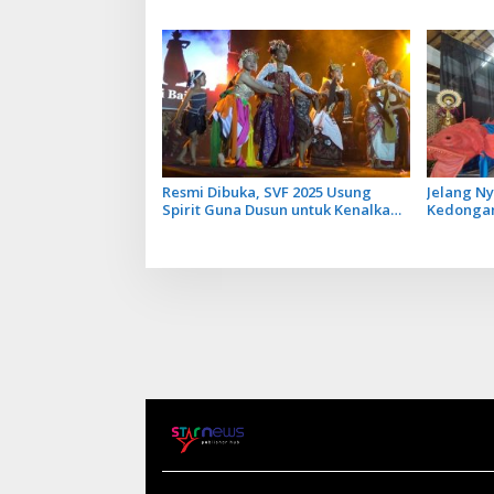
Promosi dan Lestarikan Budaya
Festival 
Bali
Resmi Dibuka, SVF 2025 Usung
Jelang Ny
Spirit Guna Dusun untuk Kenalkan
Kedongan
Potensi Destinasi Wisata Sanur
dalam Pa