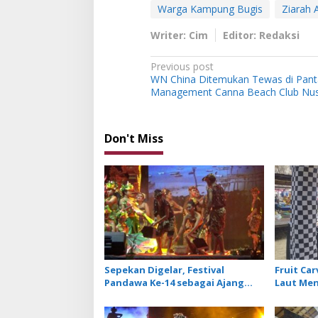
Warga Kampung Bugis
Ziarah 
Writer: Cim
Editor: Redaksi
P
Previous post
WN China Ditemukan Tewas di Pantai
o
Management Canna Beach Club Nu
s
t
Don't Miss
n
a
v
i
g
a
t
Sepekan Digelar, Festival
Fruit Ca
i
Pandawa Ke-14 sebagai Ajang
Laut Men
Promosi dan Lestarikan Budaya
Village F
o
Bali