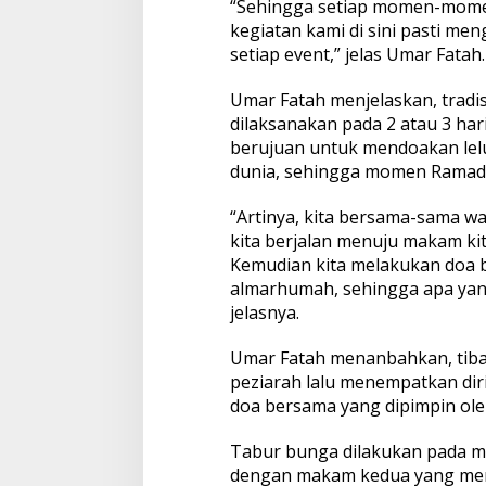
“Sehingga setiap momen-mome
l
kegiatan kami di sini pasti me
a
r
setiap event,” jelas Umar Fatah.
T
r
Umar Fatah menjelaskan, tradisi
a
dilaksanakan pada 2 atau 3 har
d
berujuan untuk mendoakan lel
i
s
dunia, sehingga momen Ramadha
i
Z
“Artinya, kita bersama-sama wa
i
kita berjalan menuju makam kita
a
Kemudian kita melakukan doa 
r
a
almarhumah, sehingga apa yang
h
jelasnya.
A
k
Umar Fatah menanbahkan, tiba
b
peziarah lalu menempatkan diri
a
r
doa bersama yang dipimpin ole
Tabur bunga dilakukan pada m
dengan makam kedua yang mer