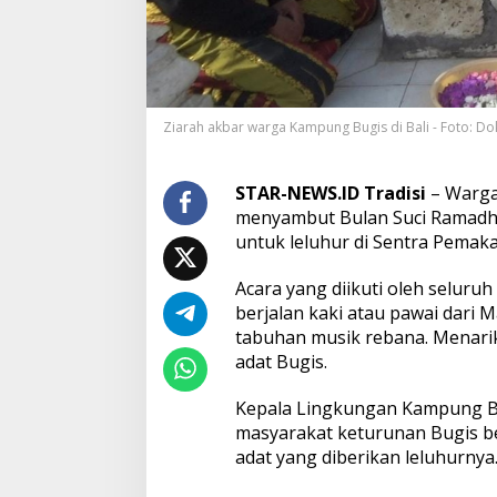
g
i
s
L
i
n
Ziarah akbar warga Kampung Bugis di Bali - Foto: Dok
g
k
u
n
STAR-NEWS.ID Tradisi
– Warga
g
menyambut Bulan Suci Ramadha
a
untuk leluhur di Sentra Pemak
n
A
Acara yang diikuti oleh seluru
d
a
berjalan kaki atau pawai dari 
t
tabuhan musik rebana. Menari
S
adat Bugis.
u
w
Kepala Lingkungan Kampung Bu
u
n
masyarakat keturunan Bugis be
g
adat yang diberikan leluhurnya
G
e