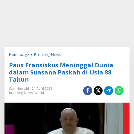
Homepage
/
Breaking News
P
a
Paus Fransiskus Meninggal Dunia
u
s
dalam Suasana Paskah di Usia 88
F
Tahun
r
a
Star-News.id
21 April 2025
n
Breaking News
,
World
s
i
s
k
u
s
M