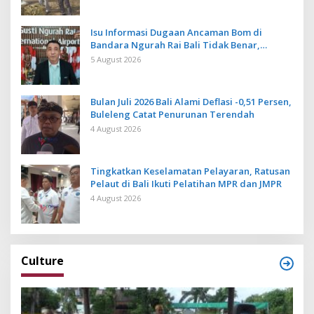
Isu Informasi Dugaan Ancaman Bom di
Bandara Ngurah Rai Bali Tidak Benar,
Operasional Penerbangan Lancar
5 August 2026
Bulan Juli 2026 Bali Alami Deflasi -0,51 Persen,
Buleleng Catat Penurunan Terendah
4 August 2026
Tingkatkan Keselamatan Pelayaran, Ratusan
Pelaut di Bali Ikuti Pelatihan MPR dan JMPR
4 August 2026
Culture