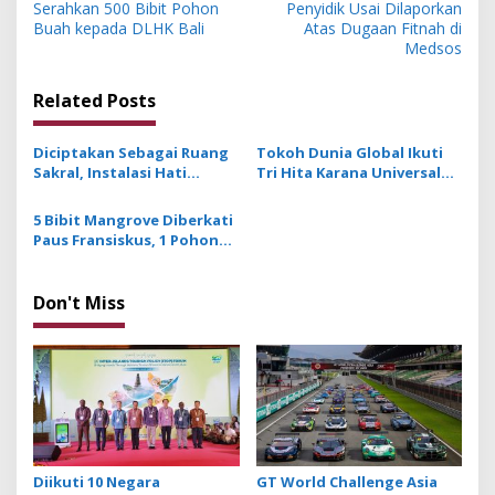
s
Serahkan 500 Bibit Pohon
Penyidik Usai Dilaporkan
Buah kepada DLHK Bali
Atas Dugaan Fitnah di
t
Medsos
n
Related Posts
a
v
Diciptakan Sebagai Ruang
Tokoh Dunia Global Ikuti
i
Sakral, Instalasi Hati
Tri Hita Karana Universal
g
Simbol Harapan dan
Reflection Journey di Bali
Persatuan
sebagai Resonansi
5 Bibit Mangrove Diberkati
a
Deklarasi Istiqlal
Paus Fransiskus, 1 Pohon
t
Ditanam di KEK Kura-Kura
Bali
i
Don't Miss
o
n
Diikuti 10 Negara
GT World Challenge Asia