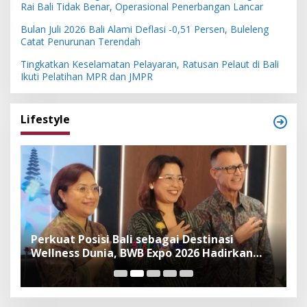
Rai Bali Tidak Benar, Operasional Penerbangan Lancar
Bulan Juli 2026 Bali Alami Deflasi -0,51 Persen, Buleleng
Catat Penurunan Terendah
Tingkatkan Keselamatan Pelayaran, Ratusan Pelaut di Bali
Ikuti Pelatihan MPR dan JMPR
Lifestyle
n
Perkuat Posisi Bali sebagai Destinasi
F
Wellness Dunia, BWB Expo 2026 Hadirkan
I
Exhibitor Nasional dan Global
K