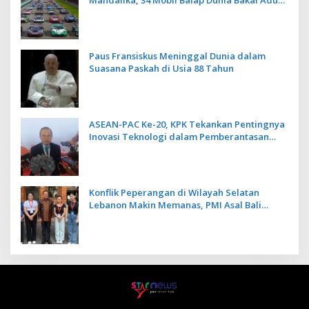
Kecepatan
Paus Fransiskus Meninggal Dunia dalam
Suasana Paskah di Usia 88 Tahun
ASEAN-PAC Ke-20, KPK Tekankan Pentingnya
Inovasi Teknologi dalam Pemberantasan
Korupsi
Konflik Peperangan di Wilayah Selatan
Lebanon Makin Memanas, PMI Asal Bali
Dipulangkan ke Indonesia