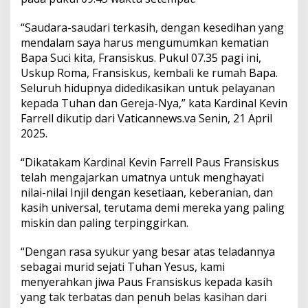
P
a
“Saudara-saudari terkasih, dengan kesedihan yang
s
k
mendalam saya harus mengumumkan kematian
a
Bapa Suci kita, Fransiskus. Pukul 07.35 pagi ini,
h
Uskup Roma, Fransiskus, kembali ke rumah Bapa.
d
Seluruh hidupnya didedikasikan untuk pelayanan
i
kepada Tuhan dan Gereja-Nya,” kata Kardinal Kevin
U
s
Farrell dikutip dari Vaticannews.va Senin, 21 April
i
2025.
a
8
“Dikatakam Kardinal Kevin Farrell Paus Fransiskus
8
telah mengajarkan umatnya untuk menghayati
T
a
nilai-nilai Injil dengan kesetiaan, keberanian, dan
h
kasih universal, terutama demi mereka yang paling
u
miskin dan paling terpinggirkan.
n
“Dengan rasa syukur yang besar atas teladannya
sebagai murid sejati Tuhan Yesus, kami
menyerahkan jiwa Paus Fransiskus kepada kasih
yang tak terbatas dan penuh belas kasihan dari