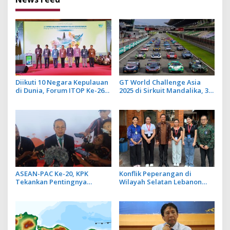
Diikuti 10 Negara Kepulauan
GT World Challenge Asia
di Dunia, Forum ITOP Ke-26
2025 di Sirkuit Mandalika, 34
di Bali Angkat Pariwisata
Mobil Balap Dunia Bakal Adu
Kebugaran Berbasis Alam
Kecepatan
dan Budaya
ASEAN-PAC Ke-20, KPK
Konflik Peperangan di
Tekankan Pentingnya
Wilayah Selatan Lebanon
Inovasi Teknologi dalam
Makin Memanas, PMI Asal
Pemberantasan Korupsi
Bali Dipulangkan ke
Indonesia