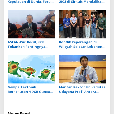
Kepulauan di Dunia, Forum
2025 di Sirkuit Mandalika,
ITOP Ke-26 di Bali Angkat
34 Mobil Balap Dunia Bakal
Pariwisata Kebugaran
Adu Kecepatan
Berbasis Alam dan Budaya
ASEAN-PAC Ke-20, KPK
Konflik Peperangan di
Tekankan Pentingnya
Wilayah Selatan Lebanon
Inovasi Teknologi dalam
Makin Memanas, PMI Asal
Pemberantasan Korupsi
Bali Dipulangkan ke
Indonesia
Gempa Tektonik
Mantan Rektor Universitas
Berkekutan 4,9 SR Guncang
Udayana Prof. Antara
Pulau Bali
Meninggal Dunia di RSD
Mangusada Badung
News Feed