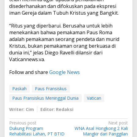
disederhanakan dan difokuskan pada ekspresi
iman Gereja dalam Tubuh Kristus yang Bangkit.
“Ritus yang diperbarui. Berusaha untuk lebih
menekankan bahwa pemakaman Paus Roma
adalah pemakaman seorang pendeta dan murid
Kristus, bukan pemakaman orang berkuasa di
dunia ini,” jelas Diego Ravelli dilansir dari
Vaticannews.va.
Follow and share
Google News
Paskah
Paus Fransiskus
Paus Fransiskus Meninggal Dunia
Vatican
Writer: Cim
Editor: Redaksi
P
Previous post
Next post
Dukung Program
WNA Asal Hongkong 2 Kali
o
Rehabilitasi Lahan, PT BTID
Mangkir dari Panggilan