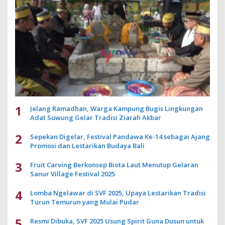
1
Jelang Ramadhan, Warga Kampung Bugis Lingkungan
Adat Suwung Gelar Tradisi Ziarah Akbar
2
Sepekan Digelar, Festival Pandawa Ke-14 sebagai Ajang
Promosi dan Lestarikan Budaya Bali
3
Fruit Carving Berkonsep Biota Laut Menutup Gelaran
Sanur Village Festival 2025
4
Lomba Ngelawar di SVF 2025, Upaya Lestarikan Tradisi
Turun Temurun yang Mulai Pudar
5
Resmi Dibuka, SVF 2025 Usung Spirit Guna Dusun untuk