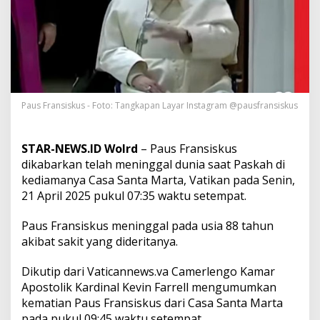
e
n
i
n
g
g
a
l
D
Paus Fransiskus - Foto: Tangkapan Layar Instagram @pausfransiskus
u
n
i
STAR-NEWS.ID Wolrd
– Paus Fransiskus
a
dikabarkan telah meninggal dunia saat Paskah di
d
kediamanya Casa Santa Marta, Vatikan pada Senin,
a
21 April 2025 pukul 07:35 waktu setempat.
l
a
m
Paus Fransiskus meninggal pada usia 88 tahun
S
akibat sakit yang dideritanya.
u
a
Dikutip dari Vaticannews.va Camerlengo Kamar
s
a
Apostolik Kardinal Kevin Farrell mengumumkan
n
kematian Paus Fransiskus dari Casa Santa Marta
a
pada pukul 09:45 waktu setempat.