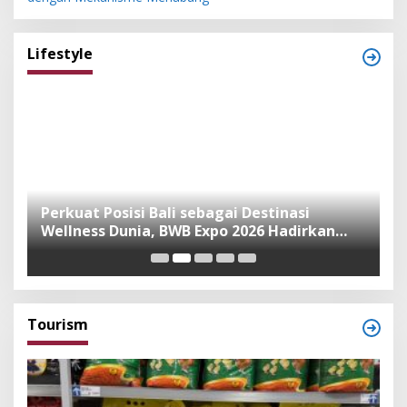
Lifestyle
n
Perkuat Posisi Bali sebagai Destinasi
F
Wellness Dunia, BWB Expo 2026 Hadirkan
I
Exhibitor Nasional dan Global
K
Tourism