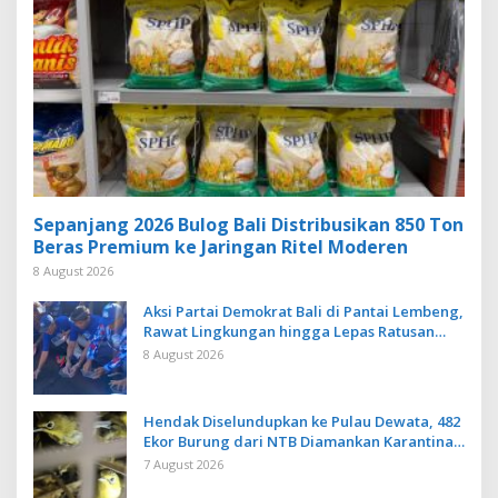
Sepanjang 2026 Bulog Bali Distribusikan 850 Ton
Beras Premium ke Jaringan Ritel Moderen
8 August 2026
Aksi Partai Demokrat Bali di Pantai Lembeng,
Rawat Lingkungan hingga Lepas Ratusan
Tukik Bedawang Nala
8 August 2026
Hendak Diselundupkan ke Pulau Dewata, 482
Ekor Burung dari NTB Diamankan Karantina
Bali
7 August 2026