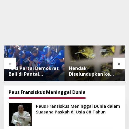
«
»
Aksi Partai Demokrat
Hendak
Bali di Pantai
Diselundupkan ke
Lembeng, Rawat
Pulau Dewata, 482
Lingkungan hingga
Ekor Burung dari NTB
Lepas Ratusan Tukik
Diamankan Karantina
Paus Fransiskus Meninggal Dunia
Bedawang Nala
Bali
Paus Fransiskus Meninggal Dunia dalam
Suasana Paskah di Usia 88 Tahun