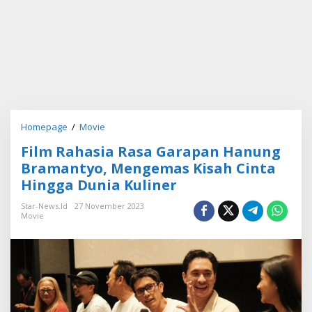
Homepage
/
Movie
F
i
Film Rahasia Rasa Garapan Hanung
l
m
Bramantyo, Mengemas Kisah Cinta
R
Hingga Dunia Kuliner
a
h
Star-News.id
27 November 2023
a
Movie
s
i
a
R
a
s
a