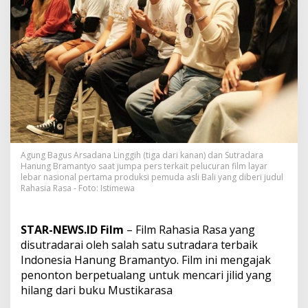
G
a
r
a
p
a
n
H
a
n
u
n
g
Agung Bagus Arsadana Linggih (tiga dari kanan) dan Sutradara
B
Hanung Bramantyo saat jumpa pers terkait pelucuran film layar
r
lebar nasional pertama produksi pemuda asli Bali yang diberi judul
a
Rahasia Rasa - Foto: Istimewa
m
a
n
STAR-NEWS.ID Film
– Film Rahasia Rasa yang
t
disutradarai oleh salah satu sutradara terbaik
y
Indonesia Hanung Bramantyo. Film ini mengajak
o
penonton berpetualang untuk mencari jilid yang
,
M
hilang dari buku Mustikarasa
e