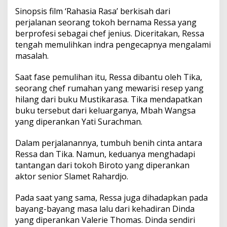
i
Sinopsis film ‘Rahasia Rasa’ berkisah dari
a
perjalanan seorang tokoh bernama Ressa yang
K
u
berprofesi sebagai chef jenius. Diceritakan, Ressa
l
tengah memulihkan indra pengecapnya mengalami
i
masalah.
n
e
Saat fase pemulihan itu, Ressa dibantu oleh Tika,
r
seorang chef rumahan yang mewarisi resep yang
hilang dari buku Mustikarasa. Tika mendapatkan
buku tersebut dari keluarganya, Mbah Wangsa
yang diperankan Yati Surachman.
Dalam perjalanannya, tumbuh benih cinta antara
Ressa dan Tika. Namun, keduanya menghadapi
tantangan dari tokoh Biroto yang diperankan
aktor senior Slamet Rahardjo.
Pada saat yang sama, Ressa juga dihadapkan pada
bayang-bayang masa lalu dari kehadiran Dinda
yang diperankan Valerie Thomas. Dinda sendiri