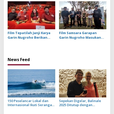
Lewat Sinema dan
Pendidikan
Film Tepatilah Janji Karya
Film Samsara Garapan
Garin Nugroho Berikan
Garin Nugroho Masukan
Edukasi Politik pada
Unsur Magic Realism Bali
Masyarakat
News Feed
150 Peselancar Lokal dan
Sepekan Digelar, Balinale
Internasional Ikuti Serangan
2025 Ditutup dengan
Board Riders Challenge di
Pemutaran Film Layar
KEK Kura Kura Bali
Tancap