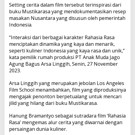
n
Setting cerita dalam film tersebut terinspirasi dari
g
buku Mustikarasa yang mendokumentasikan resep
e
masakan Nusantara yang disusun oleh pemerintah
m
a
Indonesia.
s
K
“Interaksi dari berbagai karakter Rahasia Rasa
i
menciptakan dinamika yang kaya dan menarik,
s
seperti kuliner Indonesia yang kaya rasa dan unik,”
a
h
kata pemilik rumah produksi PT Anak Muda Jago
C
Agung Bagus Arsa Linggih, Senin, 27 November
i
2023.
n
t
Arsa Linggih yang merupakan jebolan Los Angeles
a
H
Film School menambahkan, film yang diproduksinya
i
mengajak penonton berpetualang untuk mencari
n
jilid yang hilang dari buku Mustikarasa.
g
g
Hanung Bramantyo sebagai sutradara film ‘Rahasia
a
D
Rasa’ mengemas alur cerita yang diwarnai dengan
u
persaingan dunia kuliner.
n