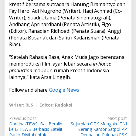
kreatif bersama sutradara Hanung Bramantyo dan
Fey Hero, Adi Nugroho (Writer), Haqi Achmad (Co-
Writer), Suadi Utama (Penata Sinematografi),
Andhang Aprihardhani (Penata Artistik), Figo
(Editor), Ranadian Ridhoadi (Penata Suara), Anggi
(Penata Busana), dan Safitri Kadarisman (Penata
Rias).
“Setelah Rahasia Rasa, Anak Muda Jago berencana
memproduksi film layar lebar secara
in-house
production
maupun rumah kreatif Indonesia
lainnya,” kata Arsa Linggih.
Follow and share
Google News
Writer: RLS
Editor: Redaksi
P
Previous post
Next post
Dari Ina-TEWS, Bali Beralih
Sejumlah OTK Mengaku TNI
o
ke B-TEWS Berbasis Satelit
Serang Kantor Satpol PP
Radio Digital untuk
Denpasar, Puluhan PSK