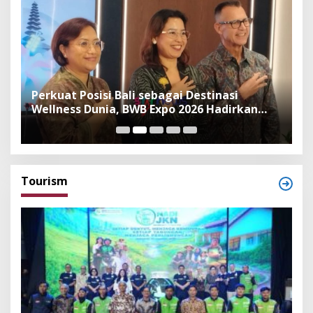
n
Perkuat Posisi Bali sebagai Destinasi
F
Wellness Dunia, BWB Expo 2026 Hadirkan
I
Exhibitor Nasional dan Global
K
Tourism