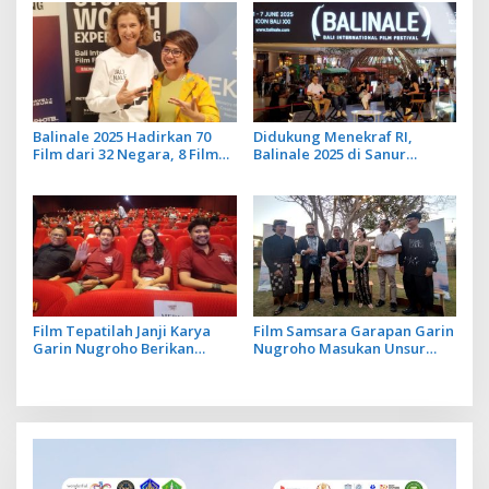
Balinale 2025 Hadirkan 70
Didukung Menekraf RI,
Film dari 32 Negara, 8 Film
Balinale 2025 di Sanur
Tayang Perdana
Jembatani Industri Kreatif
Lewat Sinema dan
Pendidikan
Film Tepatilah Janji Karya
Film Samsara Garapan Garin
Garin Nugroho Berikan
Nugroho Masukan Unsur
Edukasi Politik pada
Magic Realism Bali
Masyarakat