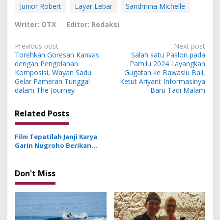
Junior Robert
Layar Lebar
Sandrinna Michelle
Writer: OTX
Editor: Redaksi
P
Previous post
Next post
Torehkan Goresan Kanvas
Salah satu Paslon pada
o
dengan Pengolahan
Pamilu 2024 Layangkan
s
Komposisi, Wayan Sadu
Gugatan ke Bawaslu Bali,
Gelar Pameran Tunggal
Ketut Ariyani: Informasinya
t
dalam The Journey
Baru Tadi Malam
n
Related Posts
a
v
Film Tepatilah Janji Karya
i
Garin Nugroho Berikan
g
Edukasi Politik pada
Masyarakat
a
Don't Miss
t
i
o