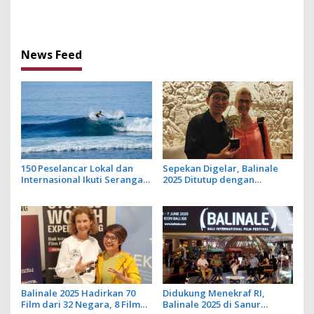
Edukasi Politik pada
Unsur Magic Realism Bali
Masyarakat
News Feed
150 Peselancar Lokal dan
Sepekan Digelar, Balinale
Internasional Ikuti Serangan
2025 Ditutup dengan
Board Riders Challenge di
Pemutaran Film Layar
KEK Kura Kura Bali
Tancap
Balinale 2025 Hadirkan 70
Didukung Menekraf RI,
Film dari 32 Negara, 8 Film
Balinale 2025 di Sanur