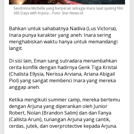
Sandrinna Michelle yang berperan sebagai Inara saat syuting film
365 Days with Arjuna – Foto: Star-News.id
Bahkan untuk sahabatnya Nadiva (Lus Victoria),
Inara punya karakter yang aneh. Inara sering
menghabiskan waktu hanya untuk memandangi
langit.
Di sisi lain, Eman sang sutradara menambahkan
cerita konflik dengan hadirnya Genk Tiga Kristal
(Chalista Ellysia, Nerissa Arviana, Ariana Abigail
Piol) yang sangat membenci Inara yang mereka
anggap aneh.
Ketika mengikuti summer camp, mereka bertemu
dengan Arjuna yang diperankan oleh Junior
Robert, Nolan (Brandon Salim) dan dan Fanya
(Callista Arum), tunangan Arjuna yang cantik,
cerdas, jutek, dan overprotective kepada Arjuna.