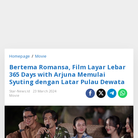
Homepage
/
Movie
B
e
Bertema Romansa, Film Layar Lebar
r
t
365 Days with Arjuna Memulai
e
Syuting dengan Latar Pulau Dewata
m
a
Star-News.id
23 March 2024
R
Movie
o
m
a
n
s
a
,