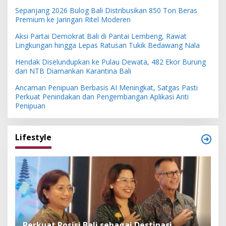
Sepanjang 2026 Bulog Bali Distribusikan 850 Ton Beras
Premium ke Jaringan Ritel Moderen
Aksi Partai Demokrat Bali di Pantai Lembeng, Rawat
Lingkungan hingga Lepas Ratusan Tukik Bedawang Nala
Hendak Diselundupkan ke Pulau Dewata, 482 Ekor Burung
dari NTB Diamankan Karantina Bali
Ancaman Penipuan Berbasis AI Meningkat, Satgas Pasti
Perkuat Penindakan dan Pengembangan Aplikasi Anti
Penipuan
Lifestyle
n
Perkuat Posisi Bali sebagai Destinasi
F