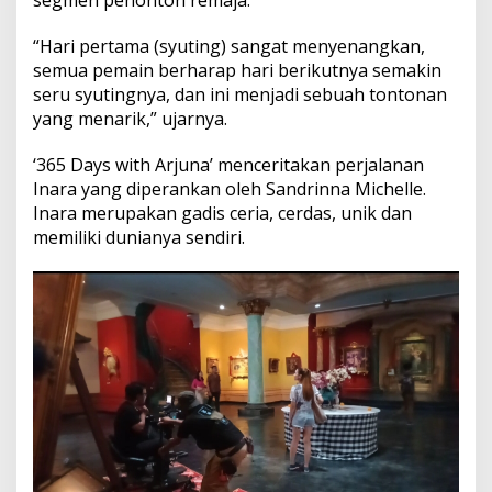
n
L
“Hari pertama (syuting) sangat menyenangkan,
a
t
semua pemain berharap hari berikutnya semakin
a
seru syutingnya, dan ini menjadi sebuah tontonan
r
yang menarik,” ujarnya.
P
u
‘365 Days with Arjuna’ menceritakan perjalanan
l
a
Inara yang diperankan oleh Sandrinna Michelle.
u
Inara merupakan gadis ceria, cerdas, unik dan
D
memiliki dunianya sendiri.
e
w
a
t
a