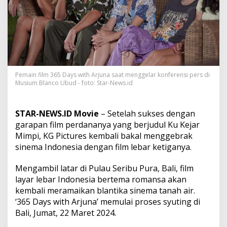
F
i
l
m
L
a
y
a
r
Pemain film 365 Days with Arjuna saat menggelar konferensi pers di
Musium Blanco Ubud - foto: Star-News.id
L
e
b
a
STAR-NEWS.ID Movie
– Setelah sukses dengan
r
garapan film perdananya yang berjudul Ku Kejar
3
Mimpi, KG Pictures kembali bakal menggebrak
6
sinema Indonesia dengan film lebar ketiganya.
5
D
a
Mengambil latar di Pulau Seribu Pura, Bali, film
y
layar lebar Indonesia bertema romansa akan
s
kembali meramaikan blantika sinema tanah air.
w
‘365 Days with Arjuna’ memulai proses syuting di
i
t
Bali, Jumat, 22 Maret 2024.
h