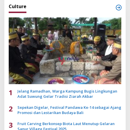
Culture
1
Jelang Ramadhan, Warga Kampung Bugis Lingkungan
Adat Suwung Gelar Tradisi Ziarah Akbar
2
Sepekan Digelar, Festival Pandawa Ke-14 sebagai Ajang
Promosi dan Lestarikan Budaya Bali
3
Fruit Carving Berkonsep Biota Laut Menutup Gelaran
Sanur Village Festival 2025