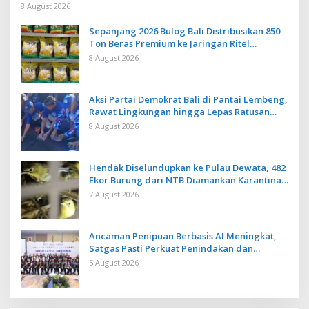
Baku Baru
8 August 2026
Sepanjang 2026 Bulog Bali Distribusikan 850
Ton Beras Premium ke Jaringan Ritel
Moderen
8 August 2026
Aksi Partai Demokrat Bali di Pantai Lembeng,
Rawat Lingkungan hingga Lepas Ratusan
Tukik Bedawang Nala
8 August 2026
Hendak Diselundupkan ke Pulau Dewata, 482
Ekor Burung dari NTB Diamankan Karantina
Bali
7 August 2026
Ancaman Penipuan Berbasis AI Meningkat,
Satgas Pasti Perkuat Penindakan dan
Pengembangan Aplikasi Anti Penipuan
5 August 2026