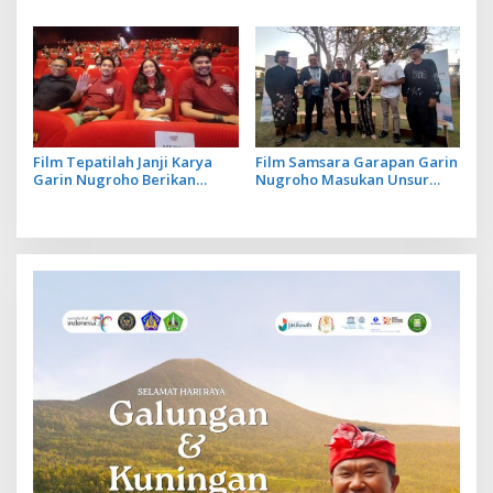
Tayang Perdana
Jembatani Industri Kreatif
Lewat Sinema dan
Pendidikan
Film Tepatilah Janji Karya
Film Samsara Garapan Garin
Garin Nugroho Berikan
Nugroho Masukan Unsur
Edukasi Politik pada
Magic Realism Bali
Masyarakat