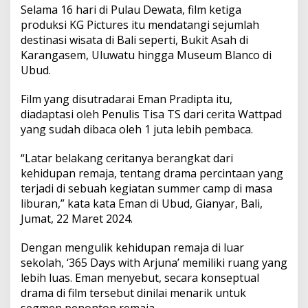
A
Selama 16 hari di Pulau Dewata, film ketiga
r
produksi KG Pictures itu mendatangi sejumlah
j
destinasi wisata di Bali seperti, Bukit Asah di
u
n
Karangasem, Uluwatu hingga Museum Blanco di
a
Ubud.
M
e
Film yang disutradarai Eman Pradipta itu,
m
diadaptasi oleh Penulis Tisa TS dari cerita Wattpad
u
l
yang sudah dibaca oleh 1 juta lebih pembaca.
a
i
“Latar belakang ceritanya berangkat dari
S
kehidupan remaja, tentang drama percintaan yang
y
terjadi di sebuah kegiatan summer camp di masa
u
t
liburan,” kata kata Eman di Ubud, Gianyar, Bali,
i
Jumat, 22 Maret 2024.
n
g
Dengan mengulik kehidupan remaja di luar
d
sekolah, ‘365 Days with Arjuna’ memiliki ruang yang
e
n
lebih luas. Eman menyebut, secara konseptual
g
drama di film tersebut dinilai menarik untuk
a
segmen penonton remaja.