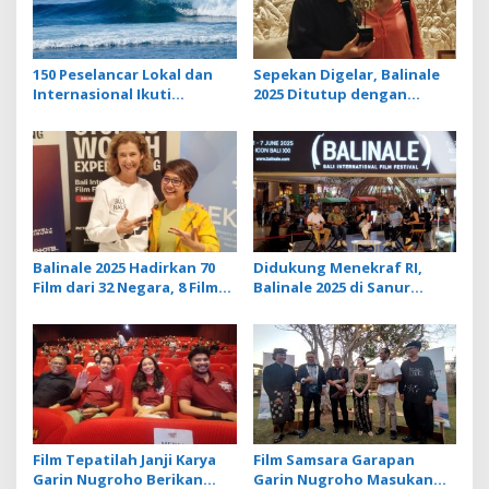
n
150 Peselancar Lokal dan
Sepekan Digelar, Balinale
Internasional Ikuti
2025 Ditutup dengan
Serangan Board Riders
Pemutaran Film Layar
Challenge di KEK Kura Kura
Tancap
Bali
Balinale 2025 Hadirkan 70
Didukung Menekraf RI,
Film dari 32 Negara, 8 Film
Balinale 2025 di Sanur
Tayang Perdana
Jembatani Industri Kreatif
Lewat Sinema dan
Pendidikan
Film Tepatilah Janji Karya
Film Samsara Garapan
Garin Nugroho Berikan
Garin Nugroho Masukan