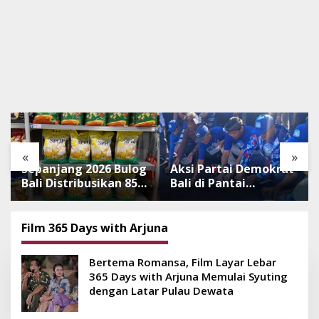
«
»
Sepanjang 2026 Bulog
Aksi Partai Demokrat
Bali Distribusikan 850
Bali di Pantai
Ton Beras Premium
Lembeng, Rawat
ke Jaringan Ritel
Lingkungan hingga
Moderen
Lepas Ratusan Tukik
Film 365 Days with Arjuna
Bedawang Nala
Bertema Romansa, Film Layar Lebar
365 Days with Arjuna Memulai Syuting
dengan Latar Pulau Dewata