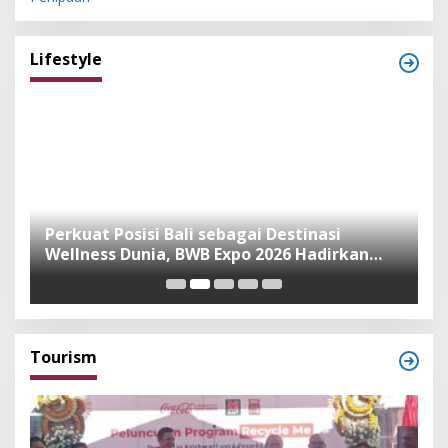
Lifestyle
n
Perkuat Posisi Bali sebagai Destinasi
F
Wellness Dunia, BWB Expo 2026 Hadirkan
I
Exhibitor Nasional dan Global
K
Tourism