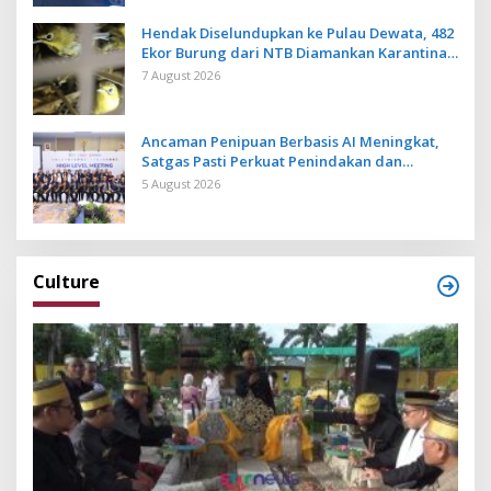
Hendak Diselundupkan ke Pulau Dewata, 482
Ekor Burung dari NTB Diamankan Karantina
Bali
7 August 2026
Ancaman Penipuan Berbasis AI Meningkat,
Satgas Pasti Perkuat Penindakan dan
Pengembangan Aplikasi Anti Penipuan
5 August 2026
Culture