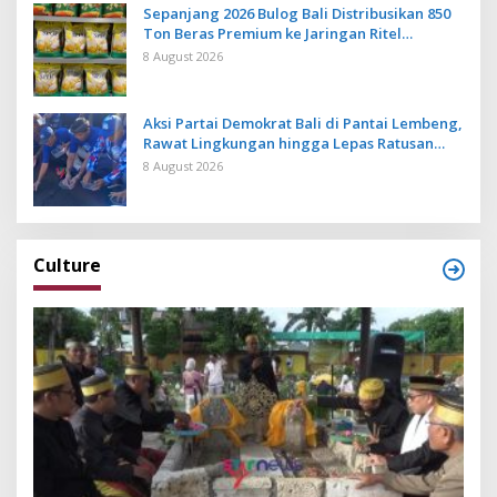
Sepanjang 2026 Bulog Bali Distribusikan 850
Ton Beras Premium ke Jaringan Ritel
Moderen
8 August 2026
Aksi Partai Demokrat Bali di Pantai Lembeng,
Rawat Lingkungan hingga Lepas Ratusan
Tukik Bedawang Nala
8 August 2026
Culture