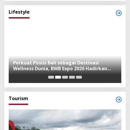
Lifestyle
n
Perkuat Posisi Bali sebagai Destinasi
F
Wellness Dunia, BWB Expo 2026 Hadirkan
I
Exhibitor Nasional dan Global
K
Tourism