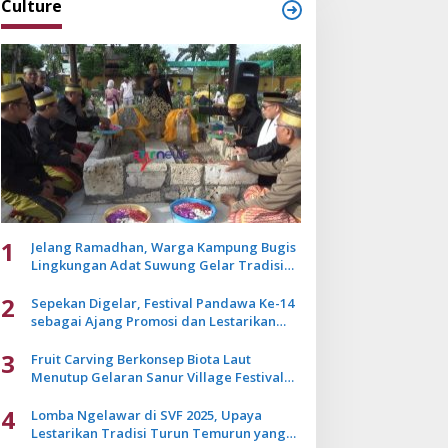
Culture
1
Jelang Ramadhan, Warga Kampung Bugis
Lingkungan Adat Suwung Gelar Tradisi
Ziarah Akbar
2
Sepekan Digelar, Festival Pandawa Ke-14
sebagai Ajang Promosi dan Lestarikan
Budaya Bali
3
Fruit Carving Berkonsep Biota Laut
Menutup Gelaran Sanur Village Festival
2025
4
Lomba Ngelawar di SVF 2025, Upaya
Lestarikan Tradisi Turun Temurun yang