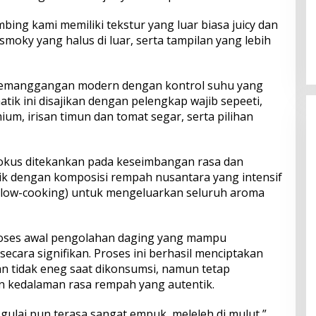
mbing kami memiliki tekstur yang luar biasa juicy dan
Perkuat Ekosistem Pariwisata
dan Serapan Investasi, Sira
moky yang halus di luar, serta tampilan yang lebih
Village Grand Outlet Bali Resmi
Dibuka di KEK Kura Kura
emanggangan modern dengan kontrol suhu yang
tik ini disajikan dengan pelengkap wajib sepeeti,
um, irisan timun dan tomat segar, serta pilihan
fokus ditekankan pada keseimbangan rasa dan
cik dengan komposisi rempah nusantara yang intensif
(slow-cooking) untuk mengeluarkan seluruh aroma
proses awal pengolahan daging yang mampu
cara signifikan. Proses ini berhasil menciptakan
an tidak eneg saat dikonsumsi, namun tetap
kedalaman rasa rempah yang autentik.
ulai pun terasa sangat empuk, meleleh di mulut,”