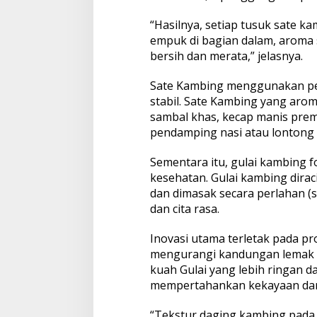
e
d
“Hasilnya, setiap tusuk sate ka
a
empuk di bagian dalam, aroma s
n
bersih dan merata,” jelasnya.
G
u
Sate Kambing menggunakan p
l
a
stabil. Sate Kambing yang aroma
i
sambal khas, kecap manis premi
K
pendamping nasi atau lontong
a
m
Sementara itu, gulai kambing 
b
i
kesehatan. Gulai kambing dira
n
dan dimasak secara perlahan 
g
dan cita rasa.
Inovasi utama terletak pada 
mengurangi kandungan lemak se
kuah Gulai yang lebih ringan d
mempertahankan kekayaan dan 
“Tekstur daging kambing pada g