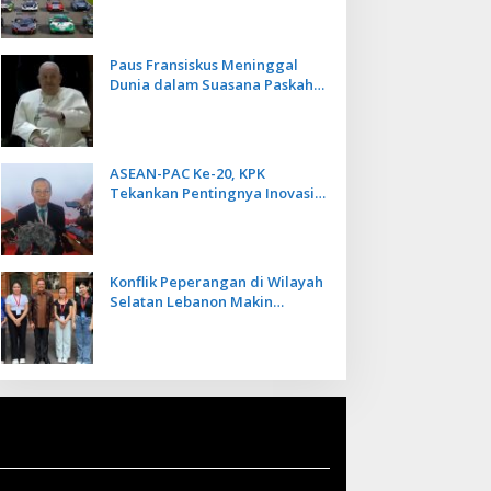
Kecepatan
Paus Fransiskus Meninggal
Dunia dalam Suasana Paskah
di Usia 88 Tahun
ASEAN-PAC Ke-20, KPK
Tekankan Pentingnya Inovasi
Teknologi dalam
Pemberantasan Korupsi
Konflik Peperangan di Wilayah
Selatan Lebanon Makin
Memanas, PMI Asal Bali
Dipulangkan ke Indonesia