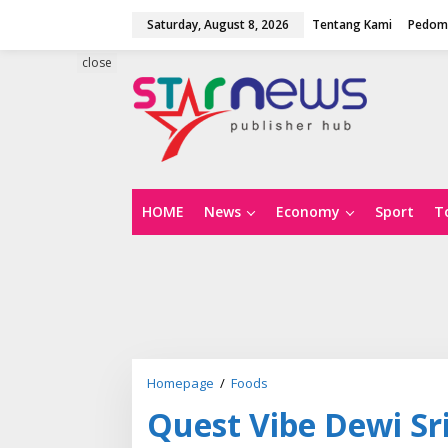
S
Saturday, August 8, 2026
Tentang Kami
Pedoma
k
i
p
close
t
o
c
o
n
t
e
n
HOME
News
Economy
Sport
T
t
Homepage
/
Foods
Q
u
Quest Vibe Dewi Sr
e
s