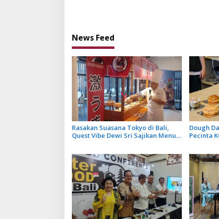
Makanan dari 17 Negara
2025 Bak
Warisan 
News Feed
Rasakan Suasana Tokyo di Bali,
Dough Da
Quest Vibe Dewi Sri Sajikan Menu
Pecinta K
Kuliner Khas Jepang
Donat Art
Khas Pul