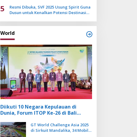
Mulai Pudar
5
Resmi Dibuka, SVF 2025 Usung Spirit Guna
Dusun untuk Kenalkan Potensi Destinasi
Wisata Sanur
World
Diikuti 10 Negara Kepulauan di
Dunia, Forum ITOP Ke-26 di Bali
Angkat Pariwisata Kebugaran
Berbasis Alam dan Budaya
GT World Challenge Asia 2025
di Sirkuit Mandalika, 34 Mobil
Balap Dunia Bakal Adu