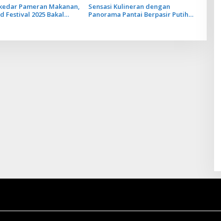
kedar Pameran Makanan,
Sensasi Kulineran dengan
 Festival 2025 Bakal
Panorama Pantai Berpasir Putih
Kuliner Warisan Leluhur
dan Suara Deburan Ombak di Bali