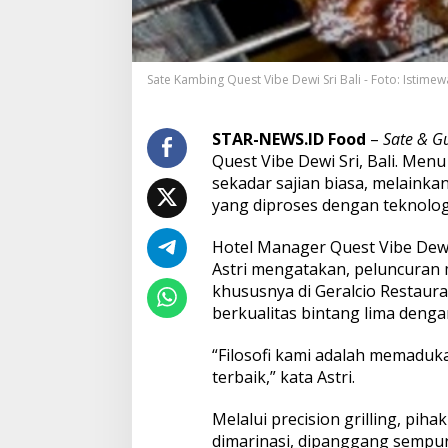
K
u
l
i
Sate Kambing Quest Vibe Dewi Sri Bali - Foto: Istimew
n
e
r
K
STAR-NEWS.ID Food
–
Sate & G
l
Quest Vibe Dewi Sri, Bali. Men
a
sekadar sajian biasa, melainkan
s
yang diproses dengan teknolo
i
k
N
Hotel Manager Quest Vibe Dewi 
u
Astri mengatakan, peluncuran 
s
khususnya di Geralcio Restaura
a
berkualitas bintang lima denga
n
t
a
“Filosofi kami adalah memadu
r
terbaik,” kata Astri.
a
S
Melalui precision grilling, pi
a
dimarinasi, dipanggang sempur
t