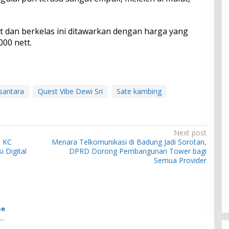
t dan berkelas ini ditawarkan dengan harga yang
000 nett.
usantara
Quest Vibe Dewi Sri
Sate kambing
Next post
I KC
Menara Telkomunikasi di Badung Jadi Sorotan,
 Digital
DPRD Dorong Pembangunan Tower bagi
Semua Provider
be