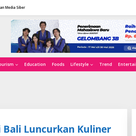
n Media Siber
ourism
Education
Foods
Lifestyle
Trend
Enterta
i Bali Luncurkan Kuliner