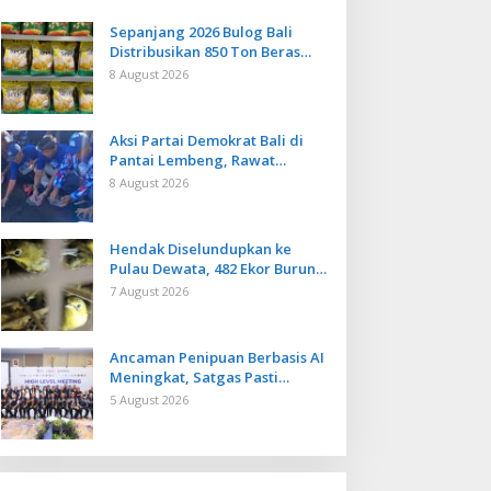
Sepanjang 2026 Bulog Bali
Distribusikan 850 Ton Beras
Premium ke Jaringan Ritel
8 August 2026
Moderen
Aksi Partai Demokrat Bali di
Pantai Lembeng, Rawat
Lingkungan hingga Lepas
8 August 2026
Ratusan Tukik Bedawang Nala
Hendak Diselundupkan ke
Pulau Dewata, 482 Ekor Burung
dari NTB Diamankan Karantina
7 August 2026
Bali
Ancaman Penipuan Berbasis AI
Meningkat, Satgas Pasti
Perkuat Penindakan dan
5 August 2026
Pengembangan Aplikasi Anti
Penipuan