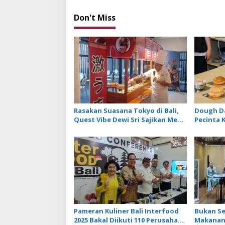
i
g
Don't Miss
a
t
i
o
n
Rasakan Suasana Tokyo di Bali,
Dough Da
Quest Vibe Dewi Sri Sajikan Menu
Pecinta 
Kuliner Khas Jepang
Donat Ar
Khas Pul
Pameran Kuliner Bali Interfood
Bukan S
2025 Bakal Diikuti 110 Perusahaan
Makanan,