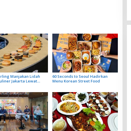
al Menguak Kuliner
dan Suara Deburan Ombak di
Leluhur
Bali
rling Manjakan Lidah
60 Seconds to Seoul Hadirkan
uliner Jakarta Lewat
Menu Korean Street Food
isan dengan Cita Rasa
au Dewata