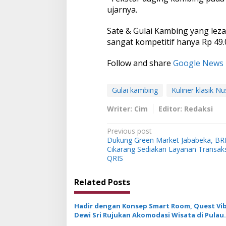
ujarnya.
Sate & Gulai Kambing yang leza
sangat kompetitif hanya Rp 49.
Follow and share
Google News
Gulai kambing
Kuliner klasik N
Writer: Cim
Editor: Redaksi
P
Previous post
Dukung Green Market Jababeka, BR
o
Cikarang Sediakan Layanan Transaksi
s
QRIS
t
Related Posts
n
a
Hadir dengan Konsep Smart Room, Quest Vi
v
Dewi Sri Rujukan Akomodasi Wisata di Pulau
Dewata