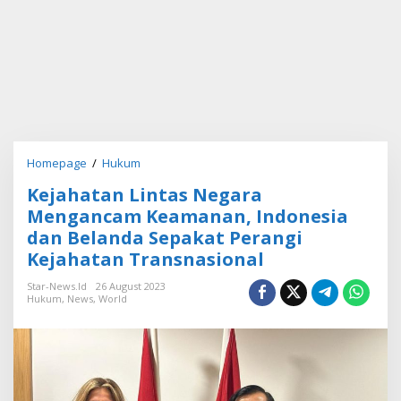
Homepage
/
Hukum
K
e
Kejahatan Lintas Negara
j
a
Mengancam Keamanan, Indonesia
h
dan Belanda Sepakat Perangi
a
Kejahatan Transnasional
t
a
Star-News.id
26 August 2023
n
Hukum
,
News
,
World
L
i
n
t
a
s