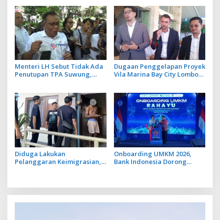
Strategis Balinusra ke 35
Investor
Menteri LH Sebut Tidak Ada
Dugaan Penggelapan Proyek
Penutupan TPA Suwung,
Vila Marina Bay City Lombok,
Praktik Open Dumping yang
Adrian James Campbell
Disetop
Laporkan JM ke Polda Bali
Diduga Lakukan
Onboarding UMKM 2026,
Pelanggaran Keimigrasian,
Bank Indonesia Dorong
Tiga WN Ghana Diamankan
UMKM Go Ekspor
Imigrasi Denpasar