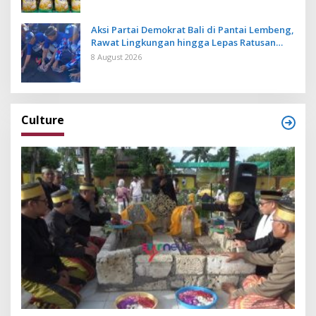
Aksi Partai Demokrat Bali di Pantai Lembeng,
Rawat Lingkungan hingga Lepas Ratusan
Tukik Bedawang Nala
8 August 2026
Culture