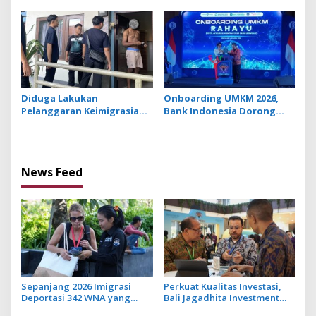
Dumping yang Disetop
Campbell Laporkan JM ke
Polda Bali
Diduga Lakukan
Onboarding UMKM 2026,
Pelanggaran Keimigrasian,
Bank Indonesia Dorong
Tiga WN Ghana Diamankan
UMKM Go Ekspor
Imigrasi Denpasar
News Feed
Sepanjang 2026 Imigrasi
Perkuat Kualitas Investasi,
Deportasi 342 WNA yang
Bali Jagadhita Investment
Overstay di Bali
2026 Tawarkan 22 Proyek