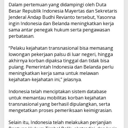
P
Dalam pertemuan yang didampingi oleh Duta
e
Besar Republik Indonesia Mayertas dan Sekretaris
r
Jenderal Andap Budhi Revianto tersebut, Yasonna
a
n
ingin Indonesia dan Belanda meningkatkan kerja
g
sama antar penegak hukum serta pengawasan
i
perbatasan.
K
e
“Pelaku kejahatan transnasional bisa memasang
j
a
lowongan pekerjaan palsu di luar negeri, hingga
h
akhirnya korban dipaksa tinggal dan tidak bisa
a
pulang. Pemerintah Indonesia dan Belanda perlu
t
meningkatkan kerja sama untuk melawan
a
kejahatan-kejahatan ini,” jelasnya.
n
T
r
Indonesia telah menciptakan sistem database
a
untuk memantau mobilitas korban kejahatan
n
transnasional yang berhasil dipulangkan, serta
s
mengetatkan proses pemeriksaan keimigrasian.
n
a
s
Selain itu, Indonesia telah melakukan perjanjian
i