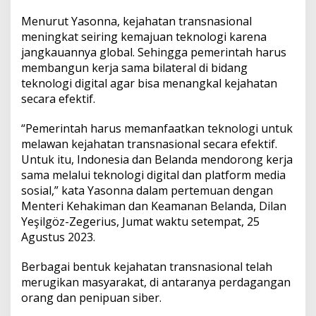
n
d
Menurut Yasonna, kejahatan transnasional
o
meningkat seiring kemajuan teknologi karena
n
jangkauannya global. Sehingga pemerintah harus
e
membangun kerja sama bilateral di bidang
s
i
teknologi digital agar bisa menangkal kejahatan
a
secara efektif.
d
a
“Pemerintah harus memanfaatkan teknologi untuk
n
melawan kejahatan transnasional secara efektif.
B
e
Untuk itu, Indonesia dan Belanda mendorong kerja
l
sama melalui teknologi digital dan platform media
a
sosial,” kata Yasonna dalam pertemuan dengan
n
Menteri Kehakiman dan Keamanan Belanda, Dilan
d
a
Yeşilgöz-Zegerius, Jumat waktu setempat, 25
S
Agustus 2023.
e
p
Berbagai bentuk kejahatan transnasional telah
a
merugikan masyarakat, di antaranya perdagangan
k
a
orang dan penipuan siber.
t