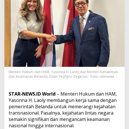
N
e
g
a
r
a
M
e
n
g
a
n
c
a
Menteri Hukum dan HAM, Yasonna H. Laoly dan Menteri Kehakiman
m
dan Keamanan Belanda, Dilan Yeşilgöz-Zegerius - Foto: Istimewa
K
e
a
STAR-NEWS.ID World
– Menteri Hukum dan HAM,
m
a
Yasonna H. Laoly membangun kerja sama dengan
n
pemerintah Belanda untuk memerangi kejahatan
a
transnasional. Pasalnya, kejahatan lintas negara
n
semakin signifikan dan mengancam keamanan
,
nasional hingga internasional.
I