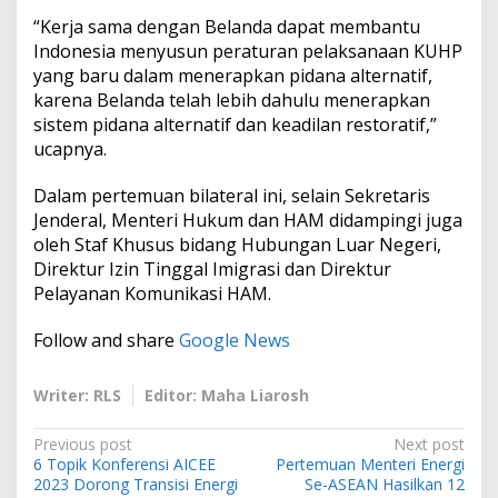
“Kerja sama dengan Belanda dapat membantu
Indonesia menyusun peraturan pelaksanaan KUHP
yang baru dalam menerapkan pidana alternatif,
karena Belanda telah lebih dahulu menerapkan
sistem pidana alternatif dan keadilan restoratif,”
ucapnya.
Dalam pertemuan bilateral ini, selain Sekretaris
Jenderal, Menteri Hukum dan HAM didampingi juga
oleh Staf Khusus bidang Hubungan Luar Negeri,
Direktur Izin Tinggal Imigrasi dan Direktur
Pelayanan Komunikasi HAM.
Follow and share
Google News
Writer: RLS
Editor: Maha Liarosh
P
Previous post
Next post
6 Topik Konferensi AICEE
Pertemuan Menteri Energi
o
2023 Dorong Transisi Energi
Se-ASEAN Hasilkan 12