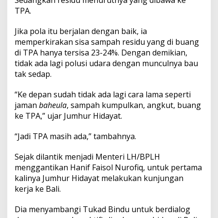
s
TPA.
e
t
o
Jika pola itu berjalan dengan baik, ia
p
memperkirakan sisa sampah residu yang di buang
di TPA hanya tersisa 23-24%. Dengan demikian,
tidak ada lagi polusi udara dengan munculnya bau
tak sedap.
“Ke depan sudah tidak ada lagi cara lama seperti
jaman
baheula
, sampah kumpulkan, angkut, buang
ke TPA,” ujar Jumhur Hidayat.
“Jadi TPA masih ada,” tambahnya.
Sejak dilantik menjadi Menteri LH/BPLH
menggantikan Hanif Faisol Nurofiq, untuk pertama
kalinya Jumhur Hidayat melakukan kunjungan
kerja ke Bali.
Dia menyambangi Tukad Bindu untuk berdialog