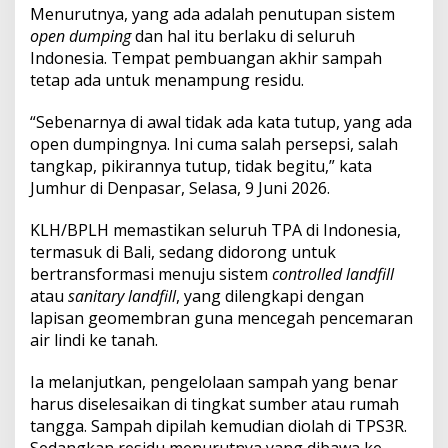
,
Menurutnya, yang ada adalah penutupan sistem
P
open dumping
dan hal itu berlaku di seluruh
r
Indonesia. Tempat pembuangan akhir sampah
a
k
tetap ada untuk menampung residu.
t
i
“Sebenarnya di awal tidak ada kata tutup, yang ada
k
open dumpingnya. Ini cuma salah persepsi, salah
O
tangkap, pikirannya tutup, tidak begitu,” kata
p
e
Jumhur di Denpasar, Selasa, 9 Juni 2026.
n
D
KLH/BPLH memastikan seluruh TPA di Indonesia,
u
termasuk di Bali, sedang didorong untuk
m
bertransformasi menuju sistem
controlled landfill
p
i
atau
sanitary landfill
, yang dilengkapi dengan
n
lapisan geomembran guna mencegah pencemaran
g
air lindi ke tanah.
y
a
Ia melanjutkan, pengelolaan sampah yang benar
n
g
harus diselesaikan di tingkat sumber atau rumah
D
tangga. Sampah dipilah kemudian diolah di TPS3R.
i
Sedangkan residu menurutnya yang dibawa ke