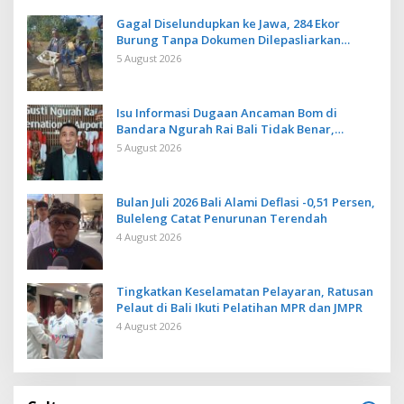
Gagal Diselundupkan ke Jawa, 284 Ekor
Burung Tanpa Dokumen Dilepasliarkan
Cegah Ancaman Penyakit
5 August 2026
Isu Informasi Dugaan Ancaman Bom di
Bandara Ngurah Rai Bali Tidak Benar,
Operasional Penerbangan Lancar
5 August 2026
Bulan Juli 2026 Bali Alami Deflasi -0,51 Persen,
Buleleng Catat Penurunan Terendah
4 August 2026
Tingkatkan Keselamatan Pelayaran, Ratusan
Pelaut di Bali Ikuti Pelatihan MPR dan JMPR
4 August 2026