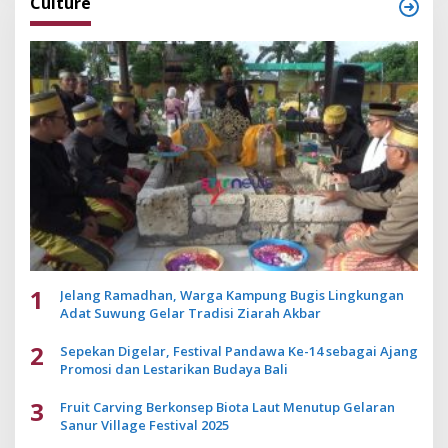
Culture
1
Jelang Ramadhan, Warga Kampung Bugis Lingkungan
Adat Suwung Gelar Tradisi Ziarah Akbar
2
Sepekan Digelar, Festival Pandawa Ke-14 sebagai Ajang
Promosi dan Lestarikan Budaya Bali
3
Fruit Carving Berkonsep Biota Laut Menutup Gelaran
Sanur Village Festival 2025