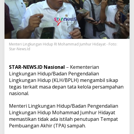
i
d
a
k
A
d
a
P
e
Menteri Lingkungan Hidup RI Mohammad Jumhur Hidayat - Foto:
Star-News.Id
n
u
t
u
STAR-NEWS.ID Nasional
– Kementerian
p
Lingkungan Hidup/Badan Pengendalian
a
Lingkungan Hidup (KLH/BPLH) mengambil sikap
n
tegas terkait masa depan tata kelola persampahan
T
P
nasional.
A
S
Menteri Lingkungan Hidup/Badan Pengendalian
u
Lingkungan Hidup Mohammad Jumhur Hidayat
w
memastikan tidak ada istilah penutupan Tempat
u
n
Pembuangan Akhir (TPA) sampah.
g