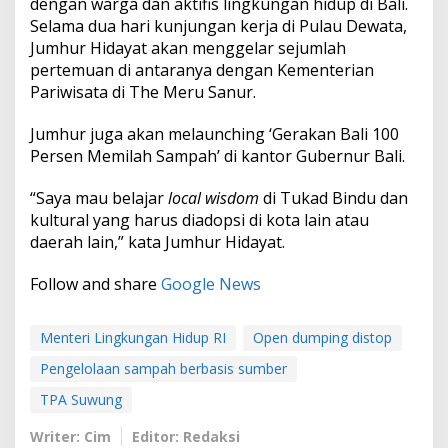
dengan warga dan aktifis lingkungan hidup di Bali.
Selama dua hari kunjungan kerja di Pulau Dewata,
Jumhur Hidayat akan menggelar sejumlah
pertemuan di antaranya dengan Kementerian
Pariwisata di The Meru Sanur.
Jumhur juga akan melaunching ‘Gerakan Bali 100
Persen Memilah Sampah’ di kantor Gubernur Bali.
“Saya mau belajar
local wisdom
di Tukad Bindu dan
kultural yang harus diadopsi di kota lain atau
daerah lain,” kata Jumhur Hidayat.
Follow and share
Google News
Menteri Lingkungan Hidup RI
Open dumping distop
Pengelolaan sampah berbasis sumber
TPA Suwung
Writer: Cim
Editor: Redaksi