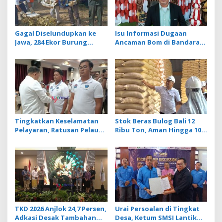
Gagal Diselundupkan ke
Isu Informasi Dugaan
Jawa, 284 Ekor Burung
Ancaman Bom di Bandara
Tanpa Dokumen
Ngurah Rai Bali Tidak
Dilepasliarkan Cegah
Benar, Operasional
Ancaman Penyakit
Penerbangan Lancar
Tingkatkan Keselamatan
Stok Beras Bulog Bali 12
Pelayaran, Ratusan Pelaut
Ribu Ton, Aman Hingga 10
di Bali Ikuti Pelatihan MPR
Bulan ke Depan
dan JMPR
TKD 2026 Anjlok 24,7 Persen,
Urai Persoalan di Tingkat
Adkasi Desak Tambahan
Desa, Ketum SMSI Lantik