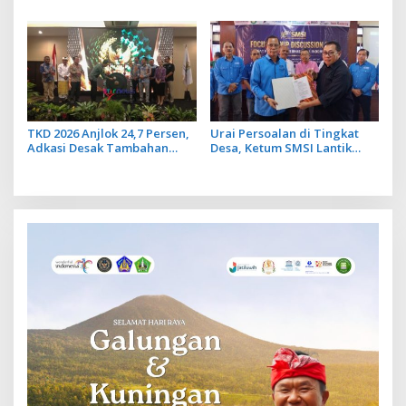
Bali Ikuti Pelatihan MPR dan
ke Depan
JMPR
TKD 2026 Anjlok 24,7 Persen,
Urai Persoalan di Tingkat
Adkasi Desak Tambahan
Desa, Ketum SMSI Lantik
Dana Transfer Daerah untuk
Pengurus Pokja Newsroom
2027
Jaksa Garda Desa di Bali