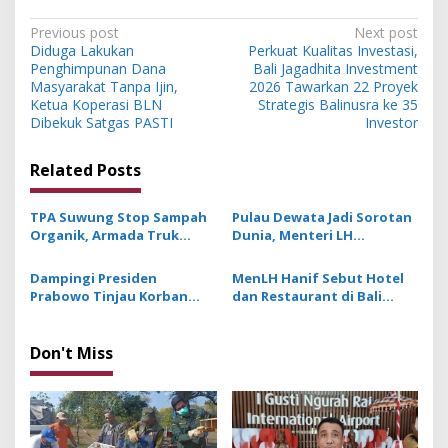
P
Previous post
Next post
Diduga Lakukan
Perkuat Kualitas Investasi,
o
Penghimpunan Dana
Bali Jagadhita Investment
s
Masyarakat Tanpa Ijin,
2026 Tawarkan 22 Proyek
Ketua Koperasi BLN
Strategis Balinusra ke 35
t
Dibekuk Satgas PASTI
Investor
n
Related Posts
a
v
TPA Suwung Stop Sampah
Pulau Dewata Jadi Sorotan
i
Organik, Armada Truk
Dunia, Menteri LH
g
Pengangkut Sampah
Targetkan Pengelolaan
Berkurang hingga 50
Sampah di Bali pada 2026
Dampingi Presiden
MenLH Hanif Sebut Hotel
a
Persen
Sebesar 63,41 Persen
Prabowo Tinjau Korban
dan Restaurant di Bali
t
Banjir di Bali, Menteri LHK
Hasilkan Sampah Hingga 25
Sebut Banjir Akibat Curah
Persen, Terbesar setelah
i
Hujan Kategori Extrem
Rumah Tangga
Don't Miss
o
n