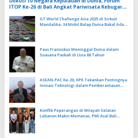
Diikuti 10 Negara Kepulauan di Dunia, Forum
ITOP Ke-26 di Bali Angkat Pariwisata Kebugaran
Berbasis Alam dan Budaya
GT World Challenge Asia 2025 di Sirkuit
Mandalika, 34 Mobil Balap Dunia Bakal Adu
Kecepatan
Paus Fransiskus Meninggal Dunia dalam
Suasana Paskah di Usia 88 Tahun
ASEAN-PAC Ke-20, KPK Tekankan Pentingnya
Inovasi Teknologi dalam Pemberantasan
Korupsi
Konflik Peperangan di Wilayah Selatan
Lebanon Makin Memanas, PMI Asal Bali
Dipulangkan ke Indonesia