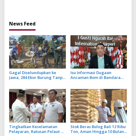
Dana Transfer Daerah
Pengurus Pokja Newsroom
untuk 2027
Jaksa Garda Desa di Bali
News Feed
Gagal Diselundupkan ke
Isu Informasi Dugaan
Jawa, 284 Ekor Burung Tanpa
Ancaman Bom di Bandara
Dokumen Dilepasliarkan
Ngurah Rai Bali Tidak Benar,
Cegah Ancaman Penyakit
Operasional Penerbangan
Lancar
Tingkatkan Keselamatan
Stok Beras Bulog Bali 12 Ribu
Pelayaran, Ratusan Pelaut di
Ton, Aman Hingga 10 Bulan