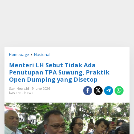
Homepage
/
Nasional
M
e
Menteri LH Sebut Tidak Ada
n
t
Penutupan TPA Suwung, Praktik
e
Open Dumping yang Disetop
r
i
Star-News.id
9 June 2026
L
Nasional
,
News
H
S
e
b
u
t
T