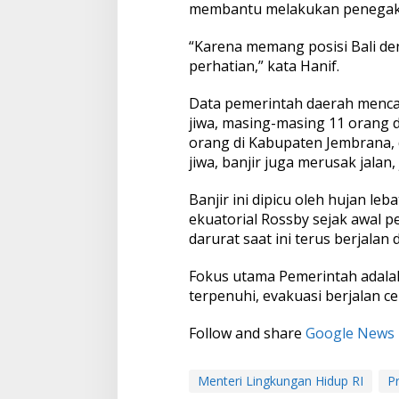
membantu melakukan penegak
h
H
u
“Karena memang posisi Bali den
j
perhatian,” kata Hanif.
a
n
Data pemerintah daerah mencat
K
jiwa, masing-masing 11 orang d
a
t
orang di Kabupaten Jembrana, 
e
jiwa, banjir juga merusak jala
g
o
Banjir ini dipicu oleh hujan l
r
ekuatorial Rossby sejak awal
i
E
darurat saat ini terus berjala
x
t
Fokus utama Pemerintah adala
r
terpenuhi, evakuasi berjalan ce
e
m
Follow and share
Google News
Menteri Lingkungan Hidup RI
P