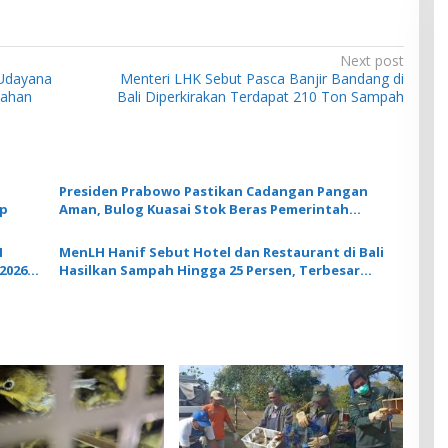
Next post
 Udayana
Menteri LHK Sebut Pasca Banjir Bandang di
nahan
Bali Diperkirakan Terdapat 210 Ton Sampah
Presiden Prabowo Pastikan Cadangan Pangan
op
Aman, Bulog Kuasai Stok Beras Pemerintah
Sebanyak 4,88 Juta Ton
H
MenLH Hanif Sebut Hotel dan Restaurant di Bali
2026
Hasilkan Sampah Hingga 25 Persen, Terbesar
setelah Rumah Tangga