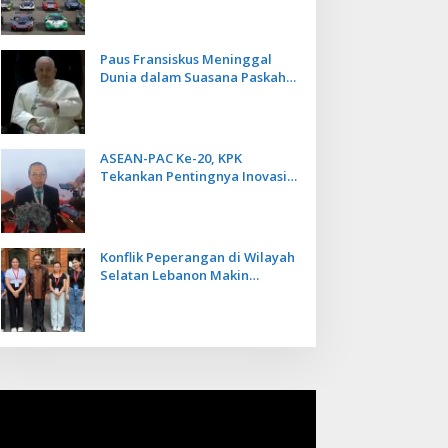
Kecepatan
Paus Fransiskus Meninggal
Dunia dalam Suasana Paskah
di Usia 88 Tahun
ASEAN-PAC Ke-20, KPK
Tekankan Pentingnya Inovasi
Teknologi dalam
Pemberantasan Korupsi
Konflik Peperangan di Wilayah
Selatan Lebanon Makin
Memanas, PMI Asal Bali
Dipulangkan ke Indonesia