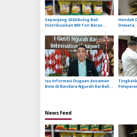
Sepanjang 2026 Bulog Bali
Hendak D
Distribusikan 850 Ton Beras
Dewata, 
Premium ke Jaringan Ritel
NTB Diam
Moderen
Isu Informasi Dugaan Ancaman
Tingkat
Bom di Bandara Ngurah Rai Bali
Pelayaran
Tidak Benar, Operasional
Ikuti Pe
Penerbangan Lancar
News Feed