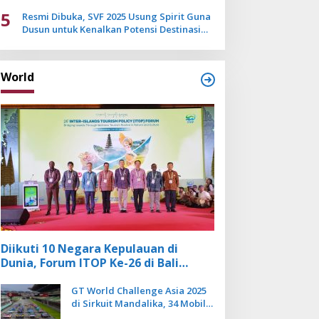
Mulai Pudar
5
Resmi Dibuka, SVF 2025 Usung Spirit Guna
Dusun untuk Kenalkan Potensi Destinasi
Wisata Sanur
World
Diikuti 10 Negara Kepulauan di
Dunia, Forum ITOP Ke-26 di Bali
Angkat Pariwisata Kebugaran
Berbasis Alam dan Budaya
GT World Challenge Asia 2025
di Sirkuit Mandalika, 34 Mobil
Balap Dunia Bakal Adu