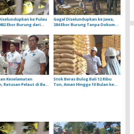
iselundupkan ke Pulau
Gagal Diselundupkan ke Jawa,
482 Ekor Burung dari
284 Ekor Burung Tanpa Dokumen
ankan Karantina Bali
Dilepasliarkan Cegah Ancaman
Penyakit
kan Keselamatan
Stok Beras Bulog Bali 12 Ribu
, Ratusan Pelaut di Bali
Ton, Aman Hingga 10 Bulan ke
latihan MPR dan JMPR
Depan