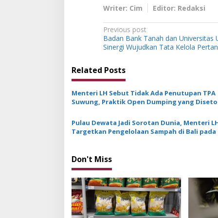
Writer: Cim
Editor: Redaksi
P
Previous post
Badan Bank Tanah dan Universitas
o
Sinergi Wujudkan Tata Kelola Perta
s
t
Related Posts
n
Menteri LH Sebut Tidak Ada Penutupan TPA
a
Suwung, Praktik Open Dumping yang Diset
v
Pulau Dewata Jadi Sorotan Dunia, Menteri L
i
Targetkan Pengelolaan Sampah di Bali pada 
g
Sebesar 63,41 Persen
a
Don't Miss
t
i
o
n