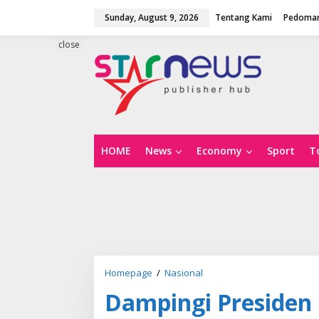
S
Sunday, August 9, 2026
Tentang Kami
Pedoman
k
i
p
close
t
o
c
o
n
t
e
n
HOME
News
Economy
Sport
T
t
Homepage
/
Nasional
D
a
Dampingi Presiden
m
p