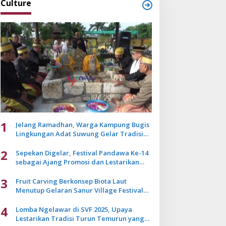
Culture
1
Jelang Ramadhan, Warga Kampung Bugis
Lingkungan Adat Suwung Gelar Tradisi
Ziarah Akbar
2
Sepekan Digelar, Festival Pandawa Ke-14
sebagai Ajang Promosi dan Lestarikan
Budaya Bali
3
Fruit Carving Berkonsep Biota Laut
Menutup Gelaran Sanur Village Festival
2025
4
Lomba Ngelawar di SVF 2025, Upaya
Lestarikan Tradisi Turun Temurun yang