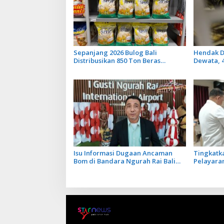
Sepanjang 2026 Bulog Bali
Hendak D
Distribusikan 850 Ton Beras
Dewata, 
Premium ke Jaringan Ritel
Diamanka
Moderen
Isu Informasi Dugaan Ancaman
Tingkatk
Bom di Bandara Ngurah Rai Bali
Pelayaran
Tidak Benar, Operasional
Ikuti Pel
Penerbangan Lancar