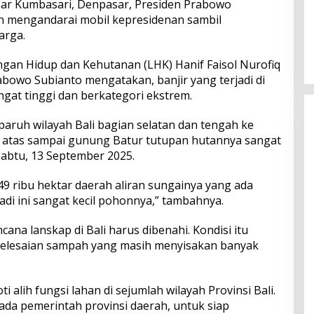
sar Kumbasari, Denpasar, Presiden Prabowo
n mengandarai mobil kepresidenan sambil
Perkuat Ekosistem Pariwisata
arga.
dan Serapan Investasi, Sira
Village Grand Outlet Bali Resmi
ngan Hidup dan Kehutanan (LHK) Hanif Faisol Nurofiq
Dibuka di KEK Kura Kura
bowo Subianto mengatakan, banjir yang terjadi di
ngat tinggi dan berkategori ekstrem.
separuh wilayah Bali bagian selatan dan tengah ke
li atas sampai gunung Batur tutupan hutannya sangat
 Sabtu, 13 September 2025.
 49 ribu hektar daerah aliran sungainya yang ada
adi ini sangat kecil pohonnya,” tambahnya.
cana lanskap di Bali harus dibenahi. Kondisi itu
elesaian sampah yang masih menyisakan banyak
alih fungsi lahan di sejumlah wilayah Provinsi Bali.
da pemerintah provinsi daerah, untuk siap