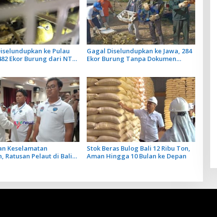
iselundupkan ke Pulau
Gagal Diselundupkan ke Jawa, 284
482 Ekor Burung dari NTB
Ekor Burung Tanpa Dokumen
n Karantina Bali
Dilepasliarkan Cegah Ancaman
Penyakit
an Keselamatan
Stok Beras Bulog Bali 12 Ribu Ton,
, Ratusan Pelaut di Bali
Aman Hingga 10 Bulan ke Depan
atihan MPR dan JMPR