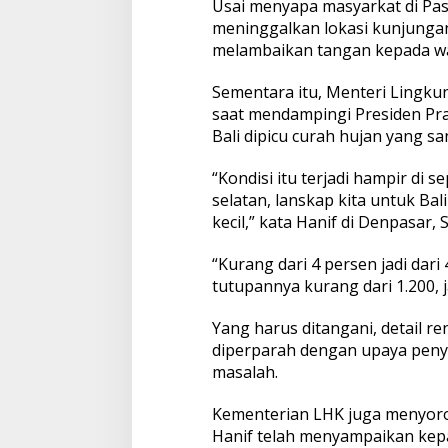
Usai menyapa masyarkat di Pa
i
meninggalkan lokasi kunjunga
L
H
melambaikan tangan kepada w
K
S
Sementara itu, Menteri Lingku
e
saat mendampingi Presiden Pra
b
Bali dipicu curah hujan yang sa
u
t
B
“Kondisi itu terjadi hampir di 
a
selatan, lanskap kita untuk Ba
n
kecil,” kata Hanif di Denpasar,
j
i
“Kurang dari 4 persen jadi dari
r
A
tutupannya kurang dari 1.200, j
k
i
Yang harus ditangani, detail ren
b
diperparah dengan upaya peny
a
masalah.
t
C
u
Kementerian LHK juga menyoroti 
r
Hanif telah menyampaikan kepa
a