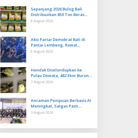
Sepanjang 2026 Bulog Bali
Distribusikan 850 Ton Beras
Premium ke Jaringan Ritel
8 August 2026
Moderen
Aksi Partai Demokrat Bali di
Pantai Lembeng, Rawat
Lingkungan hingga Lepas
8 August 2026
Ratusan Tukik Bedawang Nala
Hendak Diselundupkan ke
Pulau Dewata, 482 Ekor Burung
dari NTB Diamankan Karantina
7 August 2026
Bali
Ancaman Penipuan Berbasis AI
Meningkat, Satgas Pasti
Perkuat Penindakan dan
5 August 2026
Pengembangan Aplikasi Anti
Penipuan