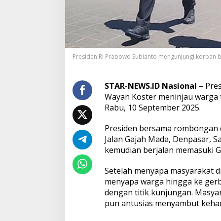
K
o
r
b
a
n
Presiden RI Prabowo Subianto mengunjungi korban ban
B
a
n
j
STAR-NEWS.ID Nasional
– Pres
i
Wayan Koster meninjau warga 
r
Rabu, 10 September 2025.
d
i
Presiden bersama rombongan d
B
a
Jalan Gajah Mada, Denpasar, Sa
l
kemudian berjalan memasuki G
i
,
Setelah menyapa masyarakat di
M
menyapa warga hingga ke gerb
e
n
dengan titik kunjungan. Masya
t
pun antusias menyambut kehad
e
r