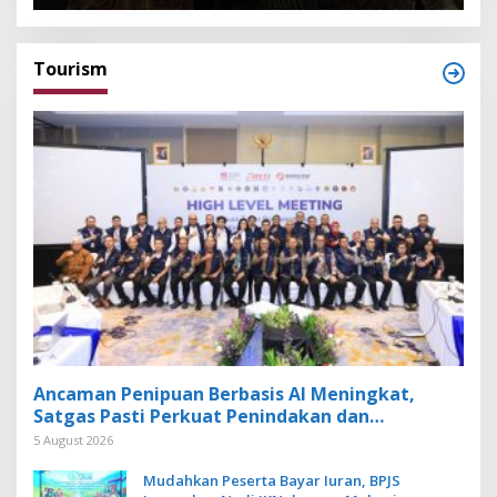
Tourism
Ancaman Penipuan Berbasis AI Meningkat,
Satgas Pasti Perkuat Penindakan dan
Pengembangan Aplikasi Anti Penipuan
5 August 2026
Mudahkan Peserta Bayar Iuran, BPJS