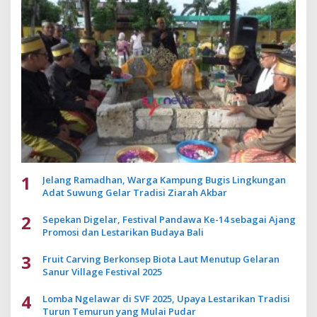
1
Jelang Ramadhan, Warga Kampung Bugis Lingkungan
Adat Suwung Gelar Tradisi Ziarah Akbar
2
Sepekan Digelar, Festival Pandawa Ke-14 sebagai Ajang
Promosi dan Lestarikan Budaya Bali
3
Fruit Carving Berkonsep Biota Laut Menutup Gelaran
Sanur Village Festival 2025
4
Lomba Ngelawar di SVF 2025, Upaya Lestarikan Tradisi
Turun Temurun yang Mulai Pudar