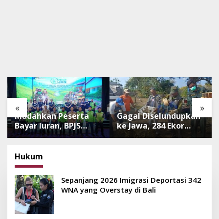
«
»
Mudahkan Peserta
Gagal Diselundupkan
Bayar Iuran, BPJS
ke Jawa, 284 Ekor
Luncurkan Nadi JKN
Burung Tanpa
dengan Mekanisme
Dokumen
Menabung
Dilepasliarkan Cegah
Hukum
Ancaman Penyakit
Sepanjang 2026 Imigrasi Deportasi 342
WNA yang Overstay di Bali