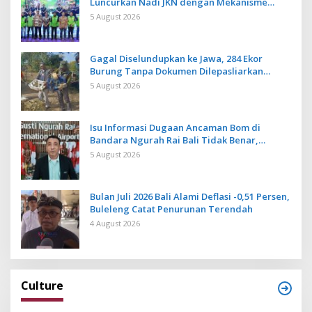
Luncurkan Nadi JKN dengan Mekanisme
Menabung
5 August 2026
Gagal Diselundupkan ke Jawa, 284 Ekor
Burung Tanpa Dokumen Dilepasliarkan
Cegah Ancaman Penyakit
5 August 2026
Isu Informasi Dugaan Ancaman Bom di
Bandara Ngurah Rai Bali Tidak Benar,
Operasional Penerbangan Lancar
5 August 2026
Bulan Juli 2026 Bali Alami Deflasi -0,51 Persen,
Buleleng Catat Penurunan Terendah
4 August 2026
Culture