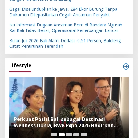
Gagal Diselundupkan ke Jawa, 284 Ekor Burung Tanpa
Dokumen Dilepasliarkan Cegah Ancaman Penyakit
Isu Informasi Dugaan Ancaman Bom di Bandara Ngurah
Rai Bali Tidak Benar, Operasional Penerbangan Lancar
Bulan Juli 2026 Bali Alami Deflasi -0,51 Persen, Buleleng
Catat Penurunan Terendah
Lifestyle
n
Perkuat Posisi Bali sebagai Destinasi
F
Wellness Dunia, BWB Expo 2026 Hadirkan
I
Exhibitor Nasional dan Global
K