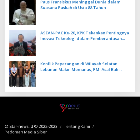
Paus Fransiskus Meninggal Dunia dalam
Suasana Paskah di Usia 88 Tahun
ASEAN-PAC Ke-20, KPK Tekankan Pentingnya
Inovasi Teknologi dalam Pemberantasan
Korupsi
Konflik Peperangan di Wilayah Selatan
Lebanon Makin Memanas, PMI Asal Bali
Dipulangkan ke Indonesia
@ Star-news.id © 2022-2023
Tentang Kami
Pedoman Media Siber