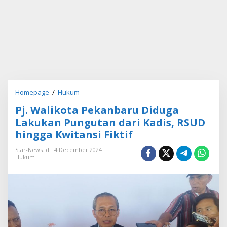
Homepage
/
Hukum
P
j
Pj. Walikota Pekanbaru Diduga
.
W
Lakukan Pungutan dari Kadis, RSUD
a
hingga Kwitansi Fiktif
l
i
Star-News.id
4 December 2024
k
Hukum
o
t
a
P
e
k
a