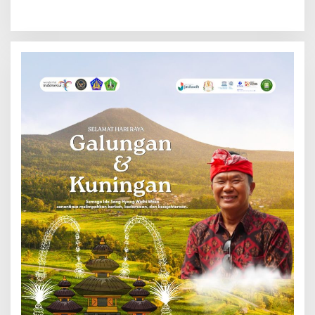
Bali, Hakim PN Denpasar
Kakanwil BPN ke Polda Bali
Tolak Permohonan Kuasa
Hukum