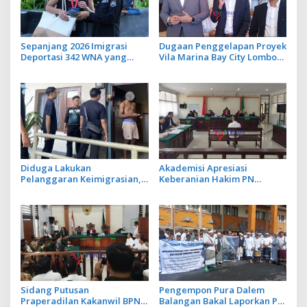
Sepanjang 2026 Imigrasi
Dugaan Penggelapan Proyek
Deportasi 342 WNA yang
Vila Marina Bay City Lombok,
Overstay di Bali
Adrian James Campbell
Laporkan JM ke Polda Bali
Diduga Lakukan
Akademisi Apresiasi
Pelanggaran Keimigrasian,
Keberanian Hakim PN
Tiga WN Ghana Diamankan
Denpasar Alihkan
Imigrasi Denpasar
Penahanan Rumah Piet Arja
Saputra
Sidang Putusan
Pengempon Pura Dalem
Praperadilan Kakanwil BPN
Balangan Bakal Laporkan PH