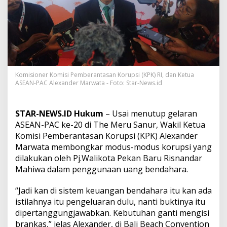
n
b
a
r
u
D
i
d
u
Komisioner Komisi Pemberantasan Korupsi (KPK) RI, dan Ketua
ASEAN-PAC Alexander Marwata - Foto: Star-News.id
g
a
L
a
STAR-NEWS.ID Hukum
– Usai menutup gelaran
k
ASEAN-PAC ke-20 di The Meru Sanur, Wakil Ketua
u
Komisi Pemberantasan Korupsi (KPK) Alexander
k
Marwata membongkar modus-modus korupsi yang
a
n
dilakukan oleh Pj.Walikota Pekan Baru Risnandar
P
Mahiwa dalam penggunaan uang bendahara.
u
n
“Jadi kan di sistem keuangan bendahara itu kan ada
g
istilahnya itu pengeluaran dulu, nanti buktinya itu
u
t
dipertanggungjawabkan. Kebutuhan ganti mengisi
a
brankas,” jelas Alexander, di Bali Beach Convention