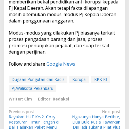
memberikan bekal pendidikan anti korupsi kepada
Pj Kepal Daerah. Akan tetapi fakta dilapangan
masih ditemukan modus-modus Pj Kepala Daerah
dalam penggunaan anggaran.
Modus-modus yang dilakukan Pj biasanya terkait
proses pengadaan barang dan jasa, proses
promosi penunjukan pejabat, dan suap terkait
dengan perijinan.
Follow and share
Google News
Dugaan Pungutan dari Kadis
Korupsi
KPK RI
Pj.Walikota Pekanbaru
Writer: Cim
Editor: Redaksi
P
Previous post
Next post
Rayakan HUT Ke-2, Cozy
Ngakunya Hanya Berlibur,
o
Restauran Timur Tengah di
Dua Bule Rusia Tawarkan
Bali Hadirkan Paket Menu
Diri Jadi Tukang Pijat Plus