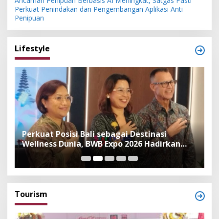
Ancaman Penipuan Berbasis AI Meningkat, Satgas Pasti
Perkuat Penindakan dan Pengembangan Aplikasi Anti
Penipuan
Lifestyle
n
Perkuat Posisi Bali sebagai Destinasi
F
Wellness Dunia, BWB Expo 2026 Hadirkan
I
Exhibitor Nasional dan Global
K
Tourism