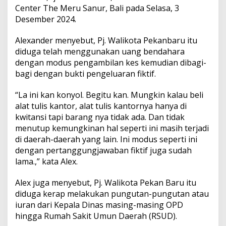
n
Center The Meru Sanur, Bali pada Selasa, 3
d
Desember 2024.
a
r
i
Alexander menyebut, Pj. Walikota Pekanbaru itu
K
diduga telah menggunakan uang bendahara
a
dengan modus pengambilan kes kemudian dibagi-
d
bagi dengan bukti pengeluaran fiktif.
i
s
,
“La ini kan konyol. Begitu kan. Mungkin kalau beli
R
alat tulis kantor, alat tulis kantornya hanya di
S
kwitansi tapi barang nya tidak ada. Dan tidak
U
menutup kemungkinan hal seperti ini masih terjadi
D
di daerah-daerah yang lain. Ini modus seperti ini
h
i
dengan pertanggungjawaban fiktif juga sudah
n
lama.,” kata Alex.
g
g
Alex juga menyebut, Pj. Walikota Pekan Baru itu
a
diduga kerap melakukan pungutan-pungutan atau
K
w
iuran dari Kepala Dinas masing-masing OPD
i
hingga Rumah Sakit Umun Daerah (RSUD).
t