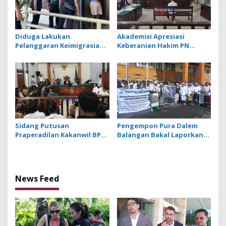
Diduga Lakukan
Akademisi Apresiasi
Pelanggaran Keimigrasian,
Keberanian Hakim PN
Tiga WN Ghana Diamankan
Denpasar Alihkan
Imigrasi Denpasar
Penahanan Rumah Piet Arja
Saputra
Sidang Putusan
Pengempon Pura Dalem
Praperadilan Kakanwil BPN
Balangan Bakal Laporkan
Bali, Hakim PN Denpasar
PH Kakanwil BPN ke Polda
Tolak Permohonan Kuasa
Bali
Hukum
News Feed