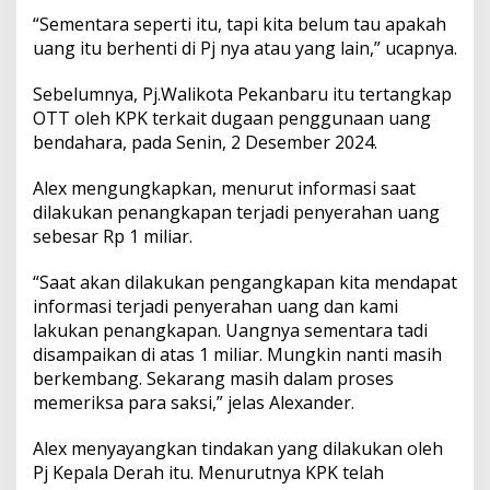
a
“Sementara seperti itu, tapi kita belum tau apakah
n
uang itu berhenti di Pj nya atau yang lain,” ucapnya.
s
i
F
Sebelumnya, Pj.Walikota Pekanbaru itu tertangkap
i
OTT oleh KPK terkait dugaan penggunaan uang
k
bendahara, pada Senin, 2 Desember 2024.
t
i
f
Alex mengungkapkan, menurut informasi saat
dilakukan penangkapan terjadi penyerahan uang
sebesar Rp 1 miliar.
“Saat akan dilakukan pengangkapan kita mendapat
informasi terjadi penyerahan uang dan kami
lakukan penangkapan. Uangnya sementara tadi
disampaikan di atas 1 miliar. Mungkin nanti masih
berkembang. Sekarang masih dalam proses
memeriksa para saksi,” jelas Alexander.
Alex menyayangkan tindakan yang dilakukan oleh
Pj Kepala Derah itu. Menurutnya KPK telah