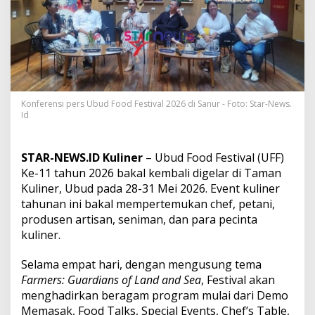
o
n
a
l
d
a
n
I
n
Konferensi pers Ubud Food Festival 2026 di Sanur - Foto: Star-News.
Id
t
e
r
n
STAR-NEWS.ID Kuliner
– Ubud Food Festival (UFF)
a
Ke-11 tahun 2026 bakal kembali digelar di Taman
s
Kuliner, Ubud pada 28-31 Mei 2026. Event kuliner
i
tahunan ini bakal mempertemukan chef, petani,
o
n
produsen artisan, seniman, dan para pecinta
a
kuliner.
l
B
Selama empat hari, dengan mengusung tema
a
Farmers: Guardians of Land and Sea
, Festival akan
k
a
menghadirkan beragam program mulai dari Demo
l
Memasak, Food Talks, Special Events, Chef’s Table,