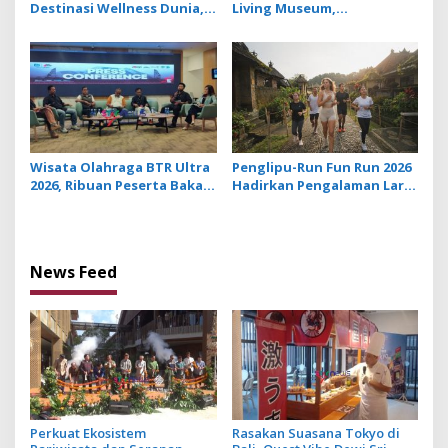
Destinasi Wellness Dunia,
Living Museum,
BWB Expo 2026 Hadirkan
Implementasi Manfaat
Exhibitor Nasional dan
Bambu dalam Kepercayaan
Global
Adat dan Budaya Bali
Wisata Olahraga BTR Ultra
Penglipu-Run Fun Run 2026
2026, Ribuan Peserta Bakal
Hadirkan Pengalaman Lari
Taklukkan 3 Gunung
di Tengah Keindahan Desa
Tertinggi di Bali
Terbersih di Dunia
News Feed
Perkuat Ekosistem
Rasakan Suasana Tokyo di