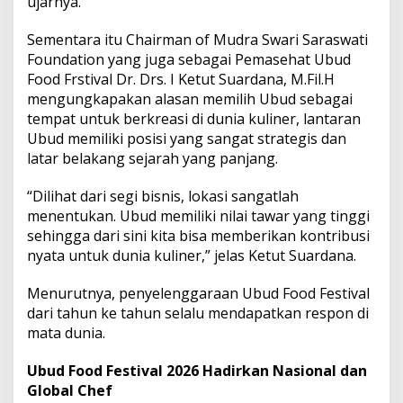
ujarnya.
u
d
Sementara itu Chairman of Mudra Swari Saraswati
F
o
Foundation yang juga sebagai Pemasehat Ubud
o
Food Frstival Dr. Drs. I Ketut Suardana, M.Fil.H
d
mengungkapakan alasan memilih Ubud sebagai
F
tempat untuk berkreasi di dunia kuliner, lantaran
e
s
Ubud memiliki posisi yang sangat strategis dan
t
latar belakang sejarah yang panjang.
i
v
“Dilihat dari segi bisnis, lokasi sangatlah
a
menentukan. Ubud memiliki nilai tawar yang tinggi
l
2
sehingga dari sini kita bisa memberikan kontribusi
0
nyata untuk dunia kuliner,” jelas Ketut Suardana.
2
6
Menurutnya, penyelenggaraan Ubud Food Festival
dari tahun ke tahun selalu mendapatkan respon di
mata dunia.
Ubud Food Festival 2026 Hadirkan Nasional dan
Global Chef