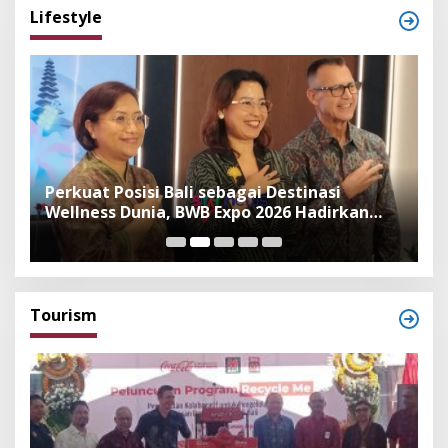
Lifestyle
n
Perkuat Posisi Bali sebagai Destinasi
F
Wellness Dunia, BWB Expo 2026 Hadirkan
I
Exhibitor Nasional dan Global
K
Tourism