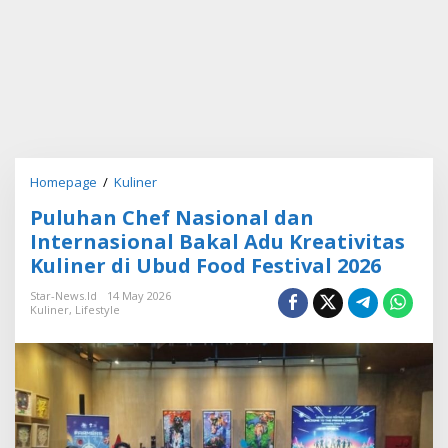
Homepage
/
Kuliner
P
u
Puluhan Chef Nasional dan
l
u
Internasional Bakal Adu Kreativitas
h
Kuliner di Ubud Food Festival 2026
a
n
Star-News.id
14 May 2026
C
Kuliner
,
Lifestyle
h
e
f
N
a
s
i