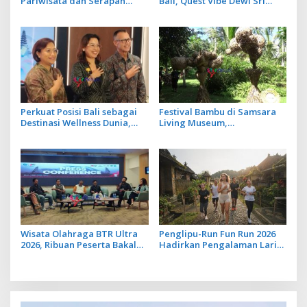
Pariwisata dan Serapan
Bali, Quest Vibe Dewi Sri
Investasi, Sira Village Grand
Sajikan Menu Kuliner Khas
Outlet Bali Resmi Dibuka di
Jepang
KEK Kura Kura
Perkuat Posisi Bali sebagai
Festival Bambu di Samsara
Destinasi Wellness Dunia,
Living Museum,
BWB Expo 2026 Hadirkan
Implementasi Manfaat
Exhibitor Nasional dan
Bambu dalam Kepercayaan
Global
Adat dan Budaya Bali
Wisata Olahraga BTR Ultra
Penglipu-Run Fun Run 2026
2026, Ribuan Peserta Bakal
Hadirkan Pengalaman Lari
Taklukkan 3 Gunung
di Tengah Keindahan Desa
Tertinggi di Bali
Terbersih di Dunia