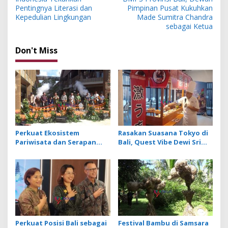
s
Pentingnya Literasi dan
Pimpinan Pusat Kukuhkan
Kepedulian Lingkungan
Made Sumitra Chandra
t
sebagai Ketua
n
Don't Miss
a
v
i
g
a
t
Perkuat Ekosistem
Rasakan Suasana Tokyo di
i
Pariwisata dan Serapan
Bali, Quest Vibe Dewi Sri
o
Investasi, Sira Village
Sajikan Menu Kuliner Khas
Grand Outlet Bali Resmi
Jepang
n
Dibuka di KEK Kura Kura
Perkuat Posisi Bali sebagai
Festival Bambu di Samsara