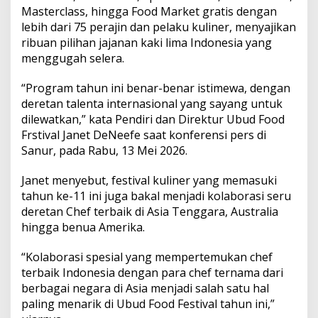
A
Masterclass, hingga Food Market gratis dengan
d
lebih dari 75 perajin dan pelaku kuliner, menyajikan
u
ribuan pilihan jajanan kaki lima Indonesia yang
K
r
menggugah selera.
e
a
“Program tahun ini benar-benar istimewa, dengan
t
deretan talenta internasional yang sayang untuk
i
dilewatkan,” kata Pendiri dan Direktur Ubud Food
v
i
Frstival Janet DeNeefe saat konferensi pers di
t
Sanur, pada Rabu, 13 Mei 2026.
a
s
Janet menyebut, festival kuliner yang memasuki
K
tahun ke-11 ini juga bakal menjadi kolaborasi seru
u
l
deretan Chef terbaik di Asia Tenggara, Australia
i
hingga benua Amerika.
n
e
“Kolaborasi spesial yang mempertemukan chef
r
terbaik Indonesia dengan para chef ternama dari
d
i
berbagai negara di Asia menjadi salah satu hal
U
paling menarik di Ubud Food Festival tahun ini,”
b