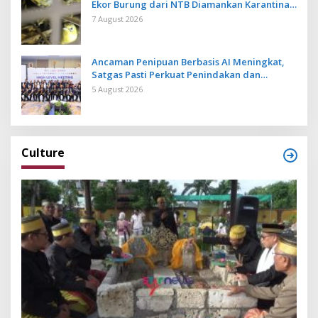
Ekor Burung dari NTB Diamankan Karantina
Bali
7 August 2026
Ancaman Penipuan Berbasis AI Meningkat,
Satgas Pasti Perkuat Penindakan dan
Pengembangan Aplikasi Anti Penipuan
5 August 2026
Culture