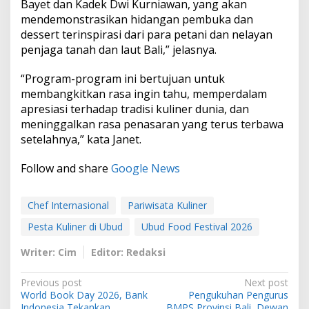
Bayet dan Kadek Dwi Kurniawan, yang akan
mendemonstrasikan hidangan pembuka dan
dessert terinspirasi dari para petani dan nelayan
penjaga tanah dan laut Bali,” jelasnya.
“Program-program ini bertujuan untuk
membangkitkan rasa ingin tahu, memperdalam
apresiasi terhadap tradisi kuliner dunia, dan
meninggalkan rasa penasaran yang terus terbawa
setelahnya,” kata Janet.
Follow and share
Google News
Chef Internasional
Pariwisata Kuliner
Pesta Kuliner di Ubud
Ubud Food Festival 2026
Writer: Cim
Editor: Redaksi
P
Previous post
Next post
World Book Day 2026, Bank
Pengukuhan Pengurus
o
Indonesia Tekankan
BMPS Provinsi Bali, Dewan