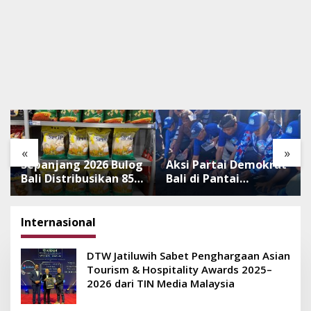
«
»
Sepanjang 2026 Bulog
Aksi Partai Demokrat
Bali Distribusikan 850
Bali di Pantai
Ton Beras Premium
Lembeng, Rawat
ke Jaringan Ritel
Lingkungan hingga
Moderen
Lepas Ratusan Tukik
Internasional
Bedawang Nala
DTW Jatiluwih Sabet Penghargaan Asian
Tourism & Hospitality Awards 2025–
2026 dari TIN Media Malaysia