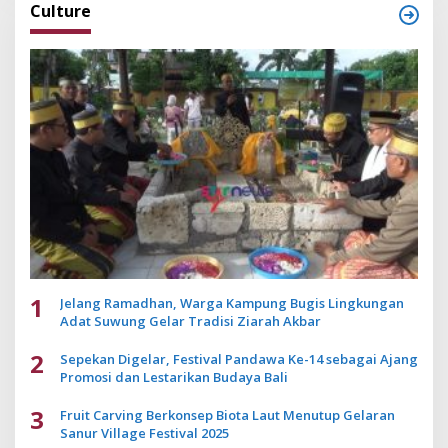
Culture
1
Jelang Ramadhan, Warga Kampung Bugis Lingkungan
Adat Suwung Gelar Tradisi Ziarah Akbar
2
Sepekan Digelar, Festival Pandawa Ke-14 sebagai Ajang
Promosi dan Lestarikan Budaya Bali
3
Fruit Carving Berkonsep Biota Laut Menutup Gelaran
Sanur Village Festival 2025