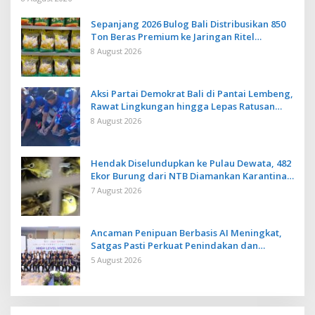
Sepanjang 2026 Bulog Bali Distribusikan 850
Ton Beras Premium ke Jaringan Ritel
Moderen
8 August 2026
Aksi Partai Demokrat Bali di Pantai Lembeng,
Rawat Lingkungan hingga Lepas Ratusan
Tukik Bedawang Nala
8 August 2026
Hendak Diselundupkan ke Pulau Dewata, 482
Ekor Burung dari NTB Diamankan Karantina
Bali
7 August 2026
Ancaman Penipuan Berbasis AI Meningkat,
Satgas Pasti Perkuat Penindakan dan
Pengembangan Aplikasi Anti Penipuan
5 August 2026