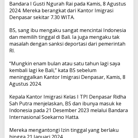
i
Bandara I Gusti Ngurah Rai pada Kamis, 8 Agustus
r
2024. Mereka berangkat dari Kantor Imigrasi
y
Denpasar sekitar 7.30 WITA.
a
D
i
BS, sang ibu mengaku sangat mencintai Indonesia
d
dan memilih tinggal di Bali. Ia juga mengaku tak
e
masalah dengan sanksi deportasi dari pemerintah
p
RI.
o
r
t
“Mungkin enam bulan atau satu tahun lagi saya
a
kembali lagi ke Bali,” kata BS sebelum
s
meninggalkan Kantor Imigrasi Denpasar, Kamis, 8
i
Agustus 2024.
Kepala Kantor Imigrasi Kelas I TPI Denpasar Ridha
Sah Putra menjelaskan, BS dan ibunya masuk ke
Indonesia pada 21 Desember 2023 melalui Bandara
Internasional Soekarno Hatta.
Mereka mengantongi Izin tinggal yang berlaku
hingga 21 Januari 2024.