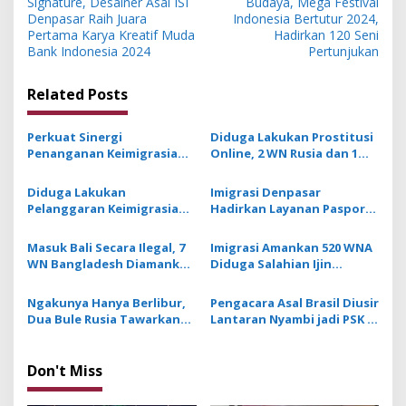
Signature, Desainer Asal ISI
Budaya, Mega Festival
s
Denpasar Raih Juara
Indonesia Bertutur 2024,
Pertama Karya Kreatif Muda
Hadirkan 120 Seni
t
Bank Indonesia 2024
Pertunjukan
n
Related Posts
a
v
Perkuat Sinergi
Diduga Lakukan Prostitusi
i
Penanganan Keimigrasian,
Online, 2 WN Rusia dan 1
g
Imigrasi Jalin Kerjasama
Orang Berkebangsaan
dengan Kejari Denpasar
Nigeria Diamankan Imigrasi
Diduga Lakukan
Imigrasi Denpasar
a
Denpasar
Pelanggaran Keimigrasian,
Hadirkan Layanan Paspor
t
Tiga WN Ghana Diamankan
di 16th Bali Indonesia
Imigrasi Denpasar
Tourism And Trade
i
Masuk Bali Secara Ilegal, 7
Imigrasi Amankan 520 WNA
Investment Expo 2026
WN Bangladesh Diamankan
Diduga Salahian Ijin
o
Petugas Imigrasi Denpasar
Tinggal di Bali, Mayoritas
n
Warga China
Ngakunya Hanya Berlibur,
Pengacara Asal Brasil Diusir
Dua Bule Rusia Tawarkan
Lantaran Nyambi jadi PSK di
Diri Jadi Tukang Pijat Plus
Bali dengan Tarif Rp 7,8
Plus di Bali
Juta
Don't Miss