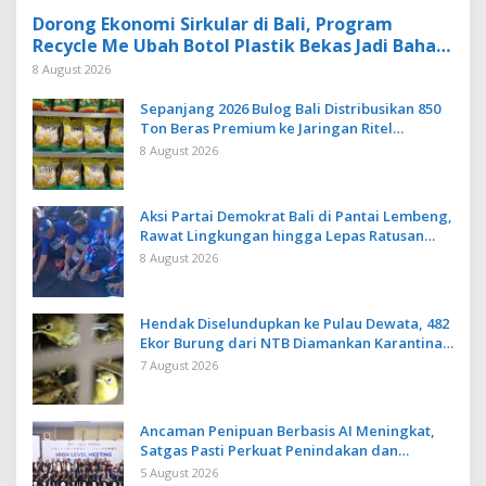
Dorong Ekonomi Sirkular di Bali, Program
Recycle Me Ubah Botol Plastik Bekas Jadi Bahan
Baku Baru
8 August 2026
Sepanjang 2026 Bulog Bali Distribusikan 850
Ton Beras Premium ke Jaringan Ritel
Moderen
8 August 2026
Aksi Partai Demokrat Bali di Pantai Lembeng,
Rawat Lingkungan hingga Lepas Ratusan
Tukik Bedawang Nala
8 August 2026
Hendak Diselundupkan ke Pulau Dewata, 482
Ekor Burung dari NTB Diamankan Karantina
Bali
7 August 2026
Ancaman Penipuan Berbasis AI Meningkat,
Satgas Pasti Perkuat Penindakan dan
Pengembangan Aplikasi Anti Penipuan
5 August 2026