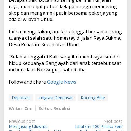
raya, memanjat pohon kelapa hingga memegang
skop dan mengambil pasir bersama pekerja yang
ada di wilayah Ubud.
Ridha mengatakan, anak itu tinggal bersama orang
tuanya di salah satu homestay di Jalan Raya Sukma,
Desa Peliatan, Kecamatan Ubud.
“Selama tinggal di Bali, sang ibu membiayai sendiri
hidup keduanya. Sang ayah dari anak tersebut saat
ini berada di Norwegia,” kata Ridha.
Follow and share
Google News
Deportasi
Imigrasi Denpasar
Kocong Bule
Writer: Cim
Editor: Redaksi
P
Previous post
Next post
Mengusung Uluwatu
Libatkan 900 Pelaku Seni
o