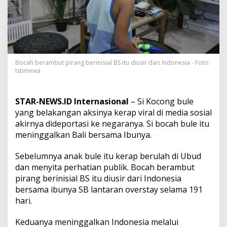
g
K
e
r
a
p
B
Bocah berambut pirang berinisial BS itu diusir dari Indonesia - Foto:
e
Istimewa
r
u
l
STAR-NEWS.ID Internasional
– Si Kocong bule
a
h
yang belakangan aksinya kerap viral di media sosial
d
akirnya dideportasi ke negaranya. Si bocah bule itu
a
meninggalkan Bali bersama Ibunya.
n
V
Sebelumnya anak bule itu kerap berulah di Ubud
i
r
dan menyita perhatian publik. Bocah berambut
a
pirang berinisial BS itu diusir dari Indonesia
l
bersama ibunya SB lantaran overstay selama 191
,
hari.
A
k
h
Keduanya meninggalkan Indonesia melalui