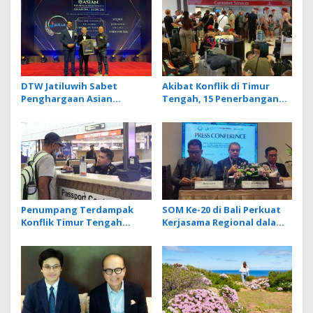
DTW Jatiluwih Sabet
Akibat Konflik di Timur
Penghargaan Asian
Tengah, 15 Penerbangan
Tourism & Hospitality
Internasional Dari dan Ke
Awards 2025–2026 dari TIN
Bandara Ngurah Rai
Media Malaysia
Dibatalkan
Penumpang Terdampak
SOM Ke-20 di Bali Perkuat
Konflik Timur Tengah
Kerjasama Regional dalam
dengan Izin Tinggal Nyaris
Kesehatan Ekosistem Laut
Habis Diimbau Lapor ke Pos
Layanan Imigrasi