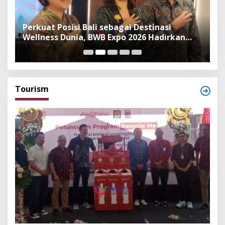
n
Perkuat Posisi Bali sebagai Destinasi
F
Wellness Dunia, BWB Expo 2026 Hadirkan
I
Exhibitor Nasional dan Global
K
Tourism