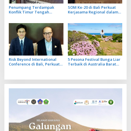
Penumpang Terdampak
SOM Ke-20 di Bali Perkuat
Konflik Timur Tengah
Kerjasama Regional dalam
dengan Izin Tinggal Nyaris
Kesehatan Ekosistem Laut
Habis Diimbau Lapor ke Pos
Layanan Imigrasi
Risk Beyond International
5 Pesona Festival Bunga Liar
Conference di Bali, Perkuat
Terbaik di Australia Barat
Literasi Management Resiko
yang Mengagumkan
Organisasi