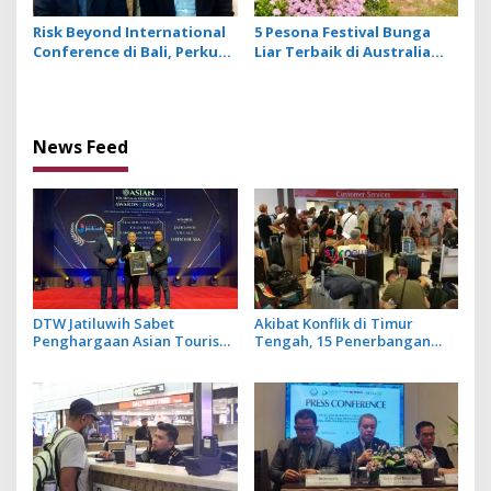
Risk Beyond International
5 Pesona Festival Bunga
Conference di Bali, Perkuat
Liar Terbaik di Australia
Literasi Management
Barat yang Mengagumkan
Resiko Organisasi
News Feed
DTW Jatiluwih Sabet
Akibat Konflik di Timur
Penghargaan Asian Tourism
Tengah, 15 Penerbangan
& Hospitality Awards 2025–
Internasional Dari dan Ke
2026 dari TIN Media
Bandara Ngurah Rai
Malaysia
Dibatalkan