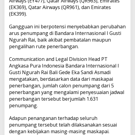
Airways (EY477), Qatar Airways (QR963), Emirates
a
(EK369), Qatar Airways (QR961), dan Emirates
n
I
(EK399).
z
i
Gangguan ini berpotensi menyebabkan perubahan
n
arus penumpang di Bandara Internasional I Gusti
T
Ngurah Rai, baik akibat pembatalan maupun
i
n
pengalihan rute penerbangan.
g
g
Communication and Legal Division Head PT
a
Angkasa Pura Indonesia Bandara Internasional I
l
Gusti Ngurah Rai Bali Gede Eka Sandi Asmadi
N
y
mengatakan, berdasarkan data dari maskapai
a
penerbangan, jumlah calon penumpang dari 5
r
penerbangan yang mengalami penyesuaian jadwal
i
penerbangan tersebut berjumlah 1.631
s
H
penumpang.
a
b
Adapun penanganan terhadap seluruh
i
penumpang tersebut telah dilaksanakan sesuai
s
dengan kebijakan masing-masing maskapai.
D