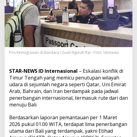
p
a
k
K
o
n
f
l
i
k
Pos Keimigrasian di Bandara I Gusti Ngurah Rai - Foto: Istimewa
T
i
m
STAR-NEWS ID Internasional
– Eskalasi konflik di
u
Timur Tengah yang memicu penutupan wilayah
r
T
udara di sejumlah negara seperti Qatar, Uni Emirat
e
Arab, Bahrain, dan Iran berdampak pada jadwal
n
penerbangan internasional, termasuk rute dari dan
g
menuju Bali.
a
h
d
Berdasarkan laporan pemantauan per 1 Maret
e
2026 pukul 01.00 WITA, terdapat lima penerbangan
n
utama dari Bali yang terdampak, yakni Etihad
g