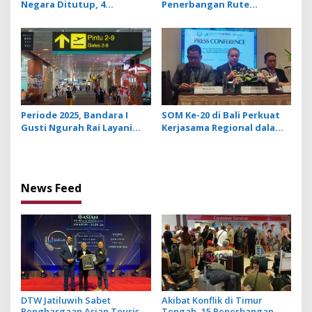
Negara Ditutup, 4
Penerbangan Rute
Penerbangan ke Timur
Denpasar – Tambaloka
Tengah di Bandara Ngurah
Rai Bali Terdampak
Periode 2025, Bandara I
SOM Ke-20 di Bali Perkuat
Gusti Ngurah Rai Layani
Kerjasama Regional dalam
22,1 Juta Penumpang
Kesehatan Ekosistem Laut
News Feed
DTW Jatiluwih Sabet
Akibat Konflik di Timur
Penghargaan Asian Tourism
Tengah, 15 Penerbangan