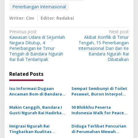
Penerbangan Internasional
Writer: Cim
Editor: Redaksi
P
Previous post
Next post
Kawasan Udara di Sejumlah
Akibat Konflik di Timur
o
Negara Ditutup, 4
Tengah, 15 Penerbangan
s
Penerbangan ke Timur
Internasional Dari dan Ke
Tengah di Bandara Ngurah
Bandara Ngurah Rai
t
Rai Bali Terdampak
Dibatalkan
n
Related Posts
a
v
Isu Informasi Dugaan
Sempat Sembunyi di Toilet
i
Ancaman Bom di Bandara
Pesawat, Buron Interpol
g
Ngurah Rai Bali Tidak
Asal Australia Gagal Kabur
Benar, Operasional
Pakai Jet Pribadi
Makin Canggih, Bandara I
50 Bhikkhu Peserta
a
Penerbangan Lancar
Gusti Ngurah Rai Hadirkan
Indonesia Walk for Peace
t
Website Baru dan Aplikasi
2026 Tiba di Bali
ExperIA
i
Imigrasi Ngurah Rai
Diduga Terlibat Pencurian
Tingkatkan Kualitas
di Perumahan Mewah
o
Pelayanan Keimigrasian
Bogor, 3 WN Tiongkok