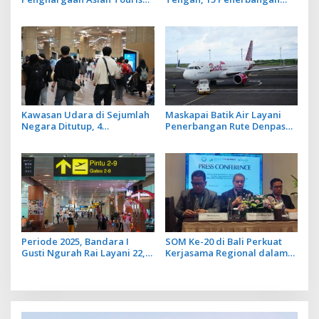
& Hospitality Awards 2025–
Internasional Dari dan Ke
2026 dari TIN Media
Bandara Ngurah Rai
Malaysia
Dibatalkan
Kawasan Udara di Sejumlah
Maskapai Batik Air Layani
Negara Ditutup, 4
Penerbangan Rute Denpasar
Penerbangan ke Timur
– Tambaloka
Tengah di Bandara Ngurah
Rai Bali Terdampak
Periode 2025, Bandara I
SOM Ke-20 di Bali Perkuat
Gusti Ngurah Rai Layani 22,1
Kerjasama Regional dalam
Juta Penumpang
Kesehatan Ekosistem Laut