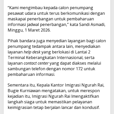
i
i
“Kami mengimbau kepada calon penumpang
m
pesawat udara untuk terus berkomunikasi dengan
b
maskapai penerbangan untuk pembaharuan
a
informasi jadwal penerbangan,” kata Sandi Asmadi,
u
L
Minggu, 1 Maret 2026.
a
p
Pihak bandara juga menyedian layangan bagi calon
o
penumpang tedampak antara lain, menyediakan
r
layanan
help desk
yang berlokasi di Lantai 2
k
e
Terminal Keberangkatan Internasional, serta
P
layanan
contact center
yang dapat diakses melalui
o
sambungan telefon dengan nomor 172 untuk
s
pembaharuan informasi.
L
a
y
Sementara itu, Kepala Kantor Imigrasi Ngurah Rai,
a
Bugie Kurniawan mengatakan, untuk merespon
n
kejadian itu, Imigrasi Ngurah Rai lmengaktifkan
a
langkah siaga untuk memastikan pelayanan
n
keimigrasian tetap berjalan lancar dan kondusif.
I
m