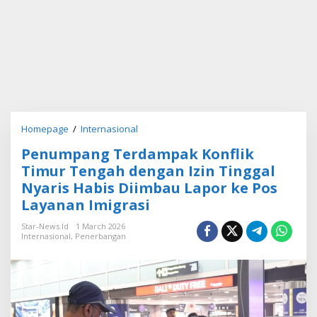
Homepage
/
Internasional
P
e
Penumpang Terdampak Konflik
n
u
Timur Tengah dengan Izin Tinggal
m
Nyaris Habis Diimbau Lapor ke Pos
p
Layanan Imigrasi
a
n
Star-News.id
1 March 2026
g
Internasional
,
Penerbangan
T
e
r
d
a
m