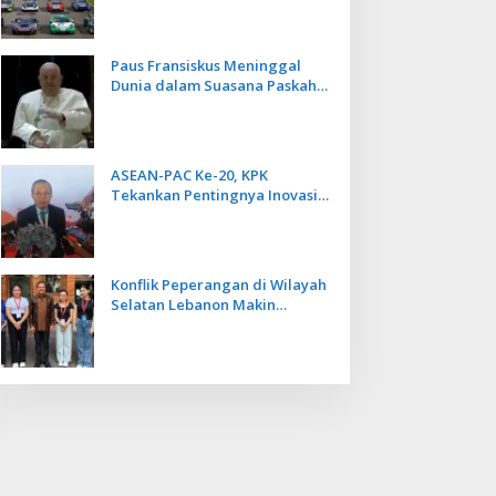
Kecepatan
Paus Fransiskus Meninggal
Dunia dalam Suasana Paskah
di Usia 88 Tahun
ASEAN-PAC Ke-20, KPK
Tekankan Pentingnya Inovasi
Teknologi dalam
Pemberantasan Korupsi
Konflik Peperangan di Wilayah
Selatan Lebanon Makin
Memanas, PMI Asal Bali
Dipulangkan ke Indonesia