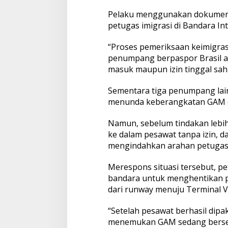
i
Pelaku menggunakan dokumen p
a
G
petugas imigrasi di Bandara Int
a
g
“Proses pemeriksaan keimigra
a
penumpang berpaspor Brasil at
l
masuk maupun izin tinggal sah 
K
a
b
Sementara tiga penumpang lai
u
menunda keberangkatan GAM 
r
P
Namun, sebelum tindakan lebih
a
ke dalam pesawat tanpa izin, d
k
a
mengindahkan arahan petugas
i
J
Merespons situasi tersebut, pe
e
bandara untuk menghentikan p
t
dari runway menuju Terminal V
P
r
i
“Setelah pesawat berhasil dip
b
menemukan GAM sedang bersemb
a