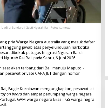
badi di Bandara I Gusti Ngurah Rai - Foto: Istimewa
ang pria Warga Negara Australia yang masuk daftar
bertanggung jawab atas penyelundupan narkotika
 besar, dibekuk petugas Imigrasi Ngurah Rai di
i Ngurah Rai Bali pada Sabtu, 6 Juni 2026.
n saat akan terbang dari Bali menuju Maputo –
 pesawat private CAPA JET dengan nomor
 Rai, Bugie Kurniawan mengungkapkan, pesawat jet
stay on board
dan empat penumpang warga negara
 Portugal, GAM warga negara Brasil, GS warga negra
sil.