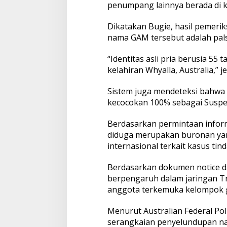
penumpang lainnya berada di ka
d
i
Dikatakan Bugie, hasil pemeri
nama GAM tersebut adalah pal
“Identitas asli pria berusia 55
kelahiran Whyalla, Australia,” j
Sistem juga mendeteksi bahwa 
kecocokan 100% sebagai Suspe
Berdasarkan permintaan inform
diduga merupakan buronan yan
internasional terkait kasus tin
Berdasarkan dokumen notice da
berpengaruh dalam jaringan Tr
anggota terkemuka kelompok 
Menurut Australian Federal Po
serangkaian penyelundupan nark