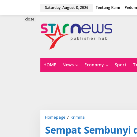
S
Saturday, August 8, 2026
Tentang Kami
Pedoma
k
i
p
close
t
o
c
o
n
t
e
n
HOME
News
Economy
Sport
T
t
Homepage
/
Kriminal
S
e
Sempat Sembunyi di
m
p