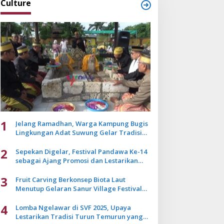
Culture
1
Jelang Ramadhan, Warga Kampung Bugis
Lingkungan Adat Suwung Gelar Tradisi
Ziarah Akbar
2
Sepekan Digelar, Festival Pandawa Ke-14
sebagai Ajang Promosi dan Lestarikan
Budaya Bali
3
Fruit Carving Berkonsep Biota Laut
Menutup Gelaran Sanur Village Festival
2025
4
Lomba Ngelawar di SVF 2025, Upaya
Lestarikan Tradisi Turun Temurun yang