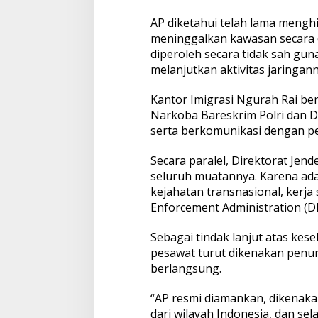
AP diketahui telah lama meng
meninggalkan kawasan secara
diperoleh secara tidak sah gun
melanjutkan aktivitas jaringanny
Kantor Imigrasi Ngurah Rai be
Narkoba Bareskrim Polri dan D
serta berkomunikasi dengan p
Secara paralel, Direktorat Jen
seluruh muatannya. Karena adan
kejahatan transnasional, kerja
Enforcement Administration (DE
Sebagai tindak lanjut atas ke
pesawat turut dikenakan penu
berlangsung.
“AP resmi diamankan, dikenak
dari wilayah Indonesia, dan se