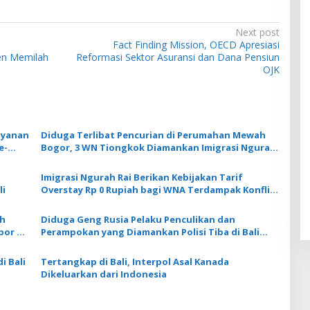
Next post
Fact Finding Mission, OECD Apresiasi
sen Memilah
Reformasi Sektor Asuransi dan Dana Pensiun
OJK
ayanan
Diduga Terlibat Pencurian di Perumahan Mewah
e-
Bogor, 3 WN Tiongkok Diamankan Imigrasi Ngurah
Rai
Imigrasi Ngurah Rai Berikan Kebijakan Tarif
li
Overstay Rp 0 Rupiah bagi WNA Terdampak Konflik
Timur Tengah
ah
Diduga Geng Rusia Pelaku Penculikan dan
por ke
Perampokan yang Diamankan Polisi Tiba di Bali
Pekan Lalu
i Bali
Tertangkap di Bali, Interpol Asal Kanada
Dikeluarkan dari Indonesia