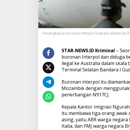
,
B
u
r
o
n
Penangkapan buronan interpol Australia dakam Jet Pri
I
n
t
e
STAR-NEWS.ID Kriminal
– Seor
r
buronan Interpol dan diduga 
p
ilegal ke Australia dalam skala
o
Terminal Selatan Bandara I Gust
l
A
s
Buronan interpol itu diamanka
a
Mozambik dengan menggunakan
l
penerbangan N917CJ.
A
u
Kepala Kantor Imigrasi Ngurah
s
t
itu membawa tiga orang awak
r
asing, yaitu ARR warga negara
a
Italia, dan FMJ warga negara Bra
l