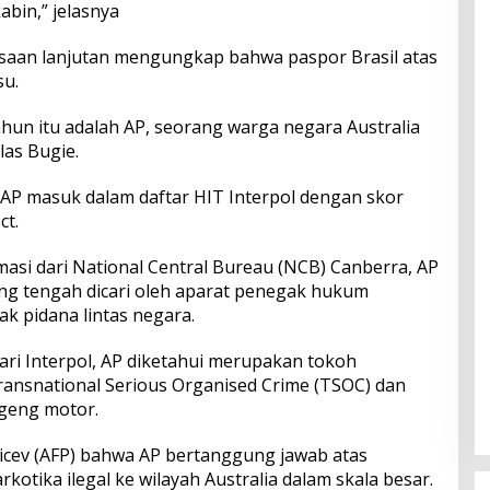
bin,” jelasnya
ksaan lanjutan mengungkap bahwa paspor Brasil atas
su.
 tahun itu adalah AP, seorang warga negara Australia
elas Bugie.
AP masuk dalam daftar HIT Interpol dengan skor
ct.
asi dari National Central Bureau (NCB) Canberra, AP
g tengah dicari oleh aparat penegak hukum
dak pidana lintas negara.
ri Interpol, AP diketahui merupakan tokoh
ansnational Serious Organised Crime (TSOC) dan
geng motor.
licev (AFP) bahwa AP bertanggung jawab atas
otika ilegal ke wilayah Australia dalam skala besar.