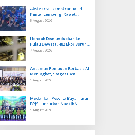
Aksi Partai Demokrat Bali di
Pantai Lembeng, Rawat
Lingkungan hingga Lepas
8 August 2026
Ratusan Tukik Bedawang Nala
Hendak Diselundupkan ke
Pulau Dewata, 482 Ekor Burung
dari NTB Diamankan Karantina
7 August 2026
Bali
Ancaman Penipuan Berbasis AI
Meningkat, Satgas Pasti
Perkuat Penindakan dan
5 August 2026
Pengembangan Aplikasi Anti
Penipuan
Mudahkan Peserta Bayar Iuran,
BPJS Luncurkan Nadi JKN
dengan Mekanisme Menabung
5 August 2026