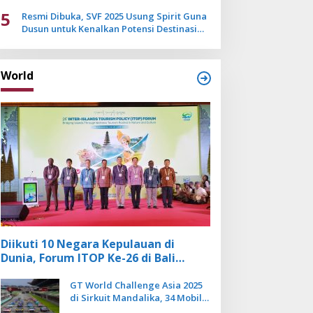
Mulai Pudar
5
Resmi Dibuka, SVF 2025 Usung Spirit Guna
Dusun untuk Kenalkan Potensi Destinasi
Wisata Sanur
World
Diikuti 10 Negara Kepulauan di
Dunia, Forum ITOP Ke-26 di Bali
Angkat Pariwisata Kebugaran
Berbasis Alam dan Budaya
GT World Challenge Asia 2025
di Sirkuit Mandalika, 34 Mobil
Balap Dunia Bakal Adu