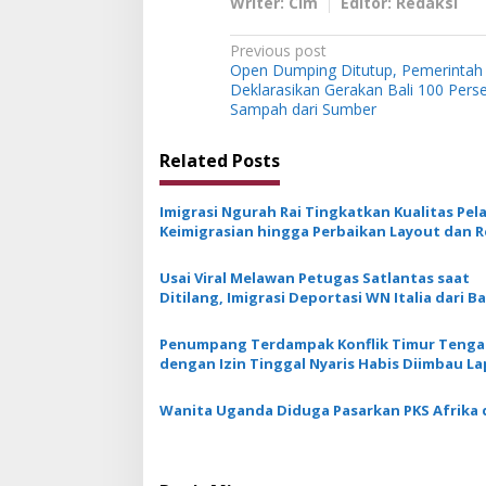
Writer: Cim
Editor: Redaksi
P
Previous post
Open Dumping Ditutup, Pemerintah
o
Deklarasikan Gerakan Bali 100 Per
s
Sampah dari Sumber
t
Related Posts
n
a
Imigrasi Ngurah Rai Tingkatkan Kualitas Pel
v
Keimigrasian hingga Perbaikan Layout dan R
Flowing Penumpang
i
Usai Viral Melawan Petugas Satlantas saat
g
Ditilang, Imigrasi Deportasi WN Italia dari Ba
a
Penumpang Terdampak Konflik Timur Teng
t
dengan Izin Tinggal Nyaris Habis Diimbau La
i
Pos Layanan Imigrasi
Wanita Uganda Diduga Pasarkan PKS Afrika d
o
n