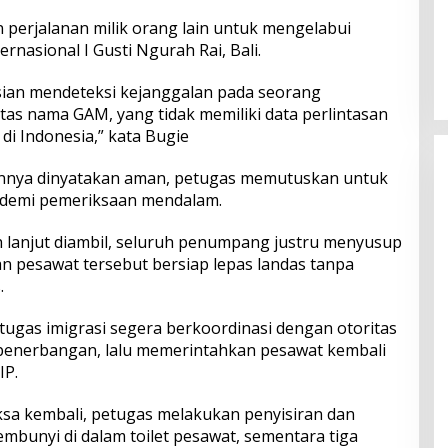
erjalanan milik orang lain untuk mengelabui
Perkuat Ekosistem Pariwisata
ernasional I Gusti Ngurah Rai, Bali.
dan Serapan Investasi, Sira
Village Grand Outlet Bali Resmi
sian mendeteksi kejanggalan pada seorang
Dibuka di KEK Kura Kura
as nama GAM, yang tidak memiliki data perlintasan
di Indonesia,” kata Bugie
nnya dinyatakan aman, petugas memutuskan untuk
demi pemeriksaan mendalam.
 lanjut diambil, seluruh penumpang justru menyusup
an pesawat tersebut bersiap lepas landas tanpa
.
tugas imigrasi segera berkoordinasi dengan otoritas
enerbangan, lalu memerintahkan pesawat kembali
IP.
aksa kembali, petugas melakukan penyisiran dan
unyi di dalam toilet pesawat, sementara tiga