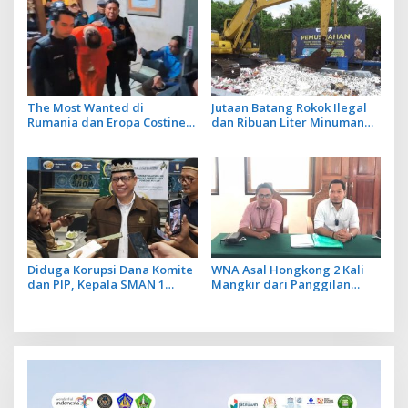
The Most Wanted di
Jutaan Batang Rokok Ilegal
Rumania dan Eropa Costinel-
dan Ribuan Liter Minuman
Cosmin Zuleam Dibekuk Polri
Beralkohol Dimusnakan
dan Dipulangkan ke
dengan Ekskavator
Negaranya
Diduga Korupsi Dana Komite
WNA Asal Hongkong 2 Kali
dan PIP, Kepala SMAN 1
Mangkir dari Panggilan
Klungkung Ditetapkan Jadi
Penyidik Usai Dilaporkan
Tersangka
Atas Dugaan Fitnah di
Medsos