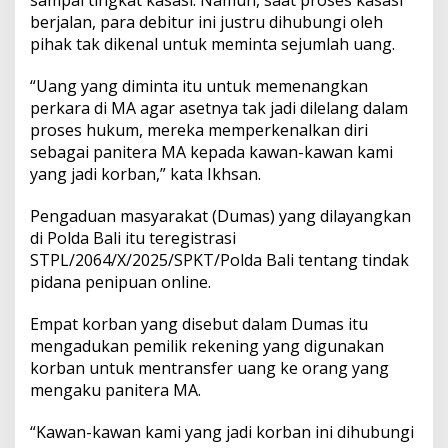
m
berjalan, para debitur ini justru dihubungi oleh
K
pihak tak dikenal untuk meminta sejumlah uang.
o
r
b
“Uang yang diminta itu untuk memenangkan
a
perkara di MA agar asetnya tak jadi dilelang dalam
n
proses hukum, mereka memperkenalkan diri
sebagai panitera MA kepada kawan-kawan kami
yang jadi korban,” kata Ikhsan.
Pengaduan masyarakat (Dumas) yang dilayangkan
di Polda Bali itu teregistrasi
STPL/2064/X/2025/SPKT/Polda Bali tentang tindak
pidana penipuan online.
Empat korban yang disebut dalam Dumas itu
mengadukan pemilik rekening yang digunakan
korban untuk mentransfer uang ke orang yang
mengaku panitera MA.
“Kawan-kawan kami yang jadi korban ini dihubungi