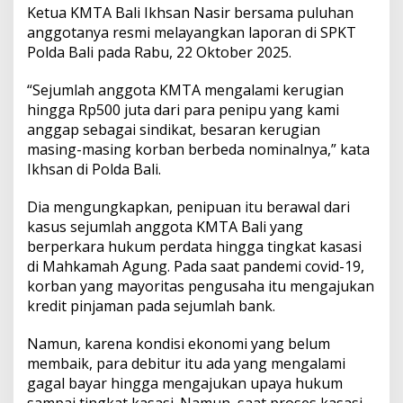
M
Ketua KMTA Bali Ikhsan Nasir bersama puluhan
a
anggotanya resmi melayangkan laporan di SPKT
n
Polda Bali pada Rabu, 22 Oktober 2025.
f
a
a
“Sejumlah anggota KMTA mengalami kerugian
t
hingga Rp500 juta dari para penipu yang kami
k
anggap sebagai sindikat, besaran kerugian
a
masing-masing korban berbeda nominalnya,” kata
n
D
Ikhsan di Polda Bali.
a
t
Dia mengungkapkan, penipuan itu berawal dari
a
kasus sejumlah anggota KMTA Bali yang
P
berperkara hukum perdata hingga tingkat kasasi
e
r
di Mahkamah Agung. Pada saat pandemi covid-19,
k
korban yang mayoritas pengusaha itu mengajukan
a
kredit pinjaman pada sejumlah bank.
r
a
Namun, karena kondisi ekonomi yang belum
H
u
membaik, para debitur itu ada yang mengalami
k
gagal bayar hingga mengajukan upaya hukum
u
sampai tingkat kasasi. Namun, saat proses kasasi