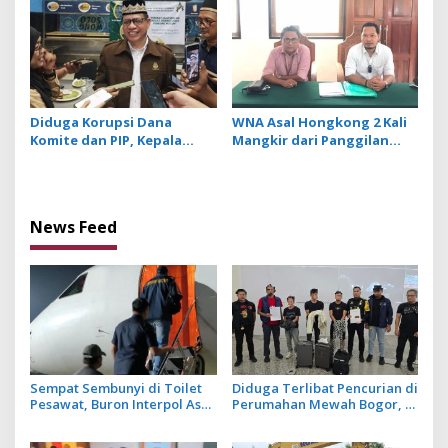
Dipulangkan ke Negaranya
Diduga Korupsi Dana
WNA Asal Hongkong 2 Kali
Komite dan PIP, Kepala
Mangkir dari Panggilan
SMAN 1 Klungkung
Penyidik Usai Dilaporkan
Ditetapkan Jadi Tersangka
Atas Dugaan Fitnah di
Medsos
News Feed
Sempat Sembunyi di Toilet
Diduga Terlibat Pencurian di
Pesawat, Buron Interpol Asal
Perumahan Mewah Bogor, 3
Australia Gagal Kabur Pakai
WN Tiongkok Diamankan
Jet Pribadi
Imigrasi Ngurah Rai