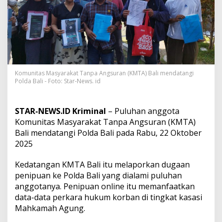
n
D
u
g
a
a
n
P
e
Komunitas Masyarakat Tanpa Angsuran (KMTA) Bali mendatangi
Polda Bali - Foto: Star-News. id
n
i
p
u
STAR-NEWS.ID Kriminal
– Puluhan anggota
a
Komunitas Masyarakat Tanpa Angsuran (KMTA)
n
Bali mendatangi Polda Bali pada Rabu, 22 Oktober
O
2025
n
l
i
Kedatangan KMTA Bali itu melaporkan dugaan
n
penipuan ke Polda Bali yang dialami puluhan
e
anggotanya. Penipuan online itu memanfaatkan
y
data-data perkara hukum korban di tingkat kasasi
a
n
Mahkamah Agung.
g