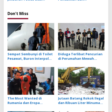
Dirampok Kuli Bangunan,
Perampokan yang
Pelaku Diamakan Polisi
Diamankan Polisi Tiba di
Bali Pekan Lalu
Don't Miss
Sempat Sembunyi di Toilet
Diduga Terlibat Pencurian
Pesawat, Buron Interpol
di Perumahan Mewah
Asal Australia Gagal Kabur
Bogor, 3 WN Tiongkok
Pakai Jet Pribadi
Diamankan Imigrasi
Ngurah Rai
The Most Wanted di
Jutaan Batang Rokok Ilegal
Rumania dan Eropa
dan Ribuan Liter Minuman
Costinel-Cosmin Zuleam
Beralkohol Dimusnakan
Dibekuk Polri dan
dengan Ekskavator