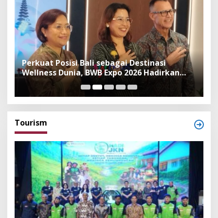
n
Perkuat Posisi Bali sebagai Destinasi
F
Wellness Dunia, BWB Expo 2026 Hadirkan
I
Exhibitor Nasional dan Global
K
Tourism