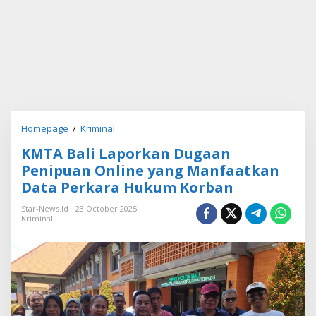
Homepage
/
Kriminal
K
M
KMTA Bali Laporkan Dugaan
T
A
Penipuan Online yang Manfaatkan
B
Data Perkara Hukum Korban
a
l
Star-News.id
23 October 2025
i
Kriminal
L
a
p
o
r
k
a