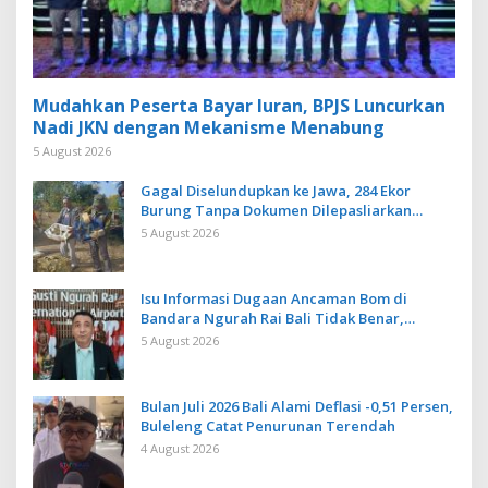
Mudahkan Peserta Bayar Iuran, BPJS Luncurkan
Nadi JKN dengan Mekanisme Menabung
5 August 2026
Gagal Diselundupkan ke Jawa, 284 Ekor
Burung Tanpa Dokumen Dilepasliarkan
Cegah Ancaman Penyakit
5 August 2026
Isu Informasi Dugaan Ancaman Bom di
Bandara Ngurah Rai Bali Tidak Benar,
Operasional Penerbangan Lancar
5 August 2026
Bulan Juli 2026 Bali Alami Deflasi -0,51 Persen,
Buleleng Catat Penurunan Terendah
4 August 2026