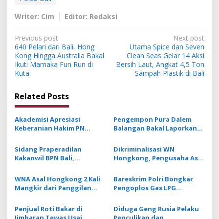
Writer: Cim
Editor: Redaksi
P
Previous post
Next post
640 Pelari dari Bali, Hong
Utama Spice dan Seven
o
Kong Hingga Australia Bakal
Clean Seas Gelar 14 Aksi
s
Ikuti Mamaka Fun Run di
Bersih Laut, Angkat 4,5 Ton
Kuta
Sampah Plastik di Bali
t
n
Related Posts
a
v
Akademisi Apresiasi
Pengempon Pura Dalem
Keberanian Hakim PN
Balangan Bakal Laporkan
i
Denpasar Alihkan
PH Kakanwil BPN ke Polda
g
Penahanan Rumah Piet Arja
Bali
Sidang Praperadilan
Dikriminalisasi WN
Saputra
Kakanwil BPN Bali,
Hongkong, Pengusaha Asal
a
Pemohon dan Termohon
Bali Lapor Polisi
t
Pertahankan Dalil Hukum
WNA Asal Hongkong 2 Kali
Bareskrim Polri Bongkar
yang Digunakan
i
Mangkir dari Panggilan
Pengoplos Gas LPG
Penyidik Usai Dilaporkan
Bersubsidi di Bali, Omzet
o
Atas Dugaan Fitnah di
Per Bulan Capai Rp 650 Juta
Penjual Roti Bakar di
Diduga Geng Rusia Pelaku
n
Medsos
Jimbaran Tewas Usai
Penculikan dan