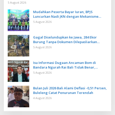
Pengembangan Aplikasi Anti Penipuan
5 August 2026
Mudahkan Peserta Bayar Iuran, BPJS
Luncurkan Nadi JKN dengan Mekanisme
Menabung
5 August 2026
Gagal Diselundupkan ke Jawa, 284 Ekor
Burung Tanpa Dokumen Dilepasliarkan
Cegah Ancaman Penyakit
5 August 2026
Isu Informasi Dugaan Ancaman Bom di
Bandara Ngurah Rai Bali Tidak Benar,
Operasional Penerbangan Lancar
5 August 2026
Bulan Juli 2026 Bali Alami Deflasi -0,51 Persen,
Buleleng Catat Penurunan Terendah
4 August 2026