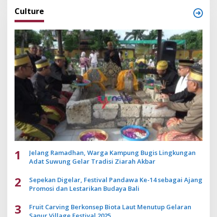
Culture
1
Jelang Ramadhan, Warga Kampung Bugis Lingkungan
Adat Suwung Gelar Tradisi Ziarah Akbar
2
Sepekan Digelar, Festival Pandawa Ke-14 sebagai Ajang
Promosi dan Lestarikan Budaya Bali
3
Fruit Carving Berkonsep Biota Laut Menutup Gelaran
Sanur Village Festival 2025