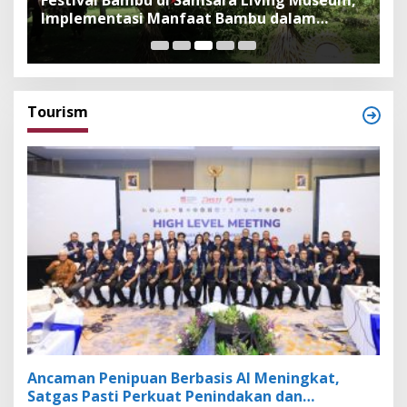
Implementasi Manfaat Bambu dalam
B
Kepercayaan Adat dan Budaya Bali
F
Tourism
Ancaman Penipuan Berbasis AI Meningkat,
Satgas Pasti Perkuat Penindakan dan