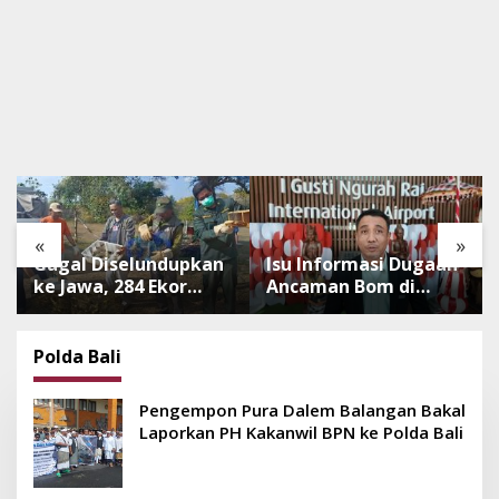
«
»
Gagal Diselundupkan
Isu Informasi Dugaan
ke Jawa, 284 Ekor
Ancaman Bom di
Burung Tanpa
Bandara Ngurah Rai
Dokumen
Bali Tidak Benar,
Dilepasliarkan Cegah
Operasional
Polda Bali
Ancaman Penyakit
Penerbangan Lancar
Pengempon Pura Dalem Balangan Bakal
Laporkan PH Kakanwil BPN ke Polda Bali