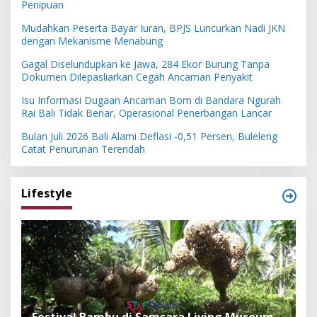
Penipuan
Mudahkan Peserta Bayar Iuran, BPJS Luncurkan Nadi JKN
dengan Mekanisme Menabung
Gagal Diselundupkan ke Jawa, 284 Ekor Burung Tanpa
Dokumen Dilepasliarkan Cegah Ancaman Penyakit
Isu Informasi Dugaan Ancaman Bom di Bandara Ngurah
Rai Bali Tidak Benar, Operasional Penerbangan Lancar
Bulan Juli 2026 Bali Alami Deflasi -0,51 Persen, Buleleng
Catat Penurunan Terendah
Lifestyle
Festival Bambu di Samsara Living Museum,
P