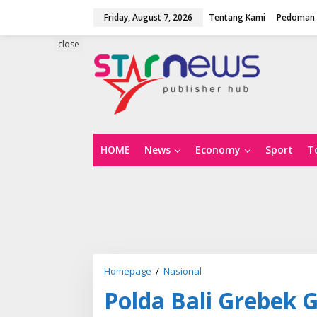
S
Friday, August 7, 2026
Tentang Kami
Pedoman 
k
i
p
close
t
o
c
o
n
t
e
n
HOME
News
Economy
Sport
T
t
Homepage
/
Nasional
P
o
Polda Bali Grebek 
l
d