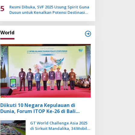
Mulai Pudar
5
Resmi Dibuka, SVF 2025 Usung Spirit Guna
Dusun untuk Kenalkan Potensi Destinasi
Wisata Sanur
World
Diikuti 10 Negara Kepulauan di
Dunia, Forum ITOP Ke-26 di Bali
Angkat Pariwisata Kebugaran
Berbasis Alam dan Budaya
GT World Challenge Asia 2025
di Sirkuit Mandalika, 34 Mobil
Balap Dunia Bakal Adu