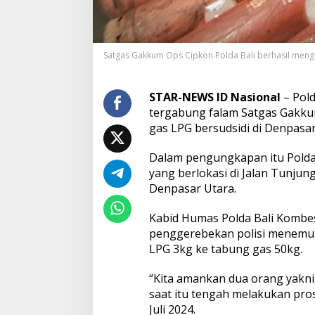
s
G
a
s
Satgas Gakkum Ops Cipkon Polda Bali berhasil meng
L
P
G
S
STAR-NEWS ID Nasional
– Pold
u
tergabung falam Satgas Gakk
d
gas LPG bersudsidi di Denpasar
s
i
Dalam pengungkapan itu Pold
d
i
yang berlokasi di Jalan Tunjun
d
Denpasar Utara.
i
D
Kabid Humas Polda Bali Kombes
e
penggerebekan polisi menemuk
n
p
LPG 3kg ke tabung gas 50kg.
a
s
“Kita amankan dua orang yakni
a
saat itu tengah melakukan pros
r
Juli 2024.