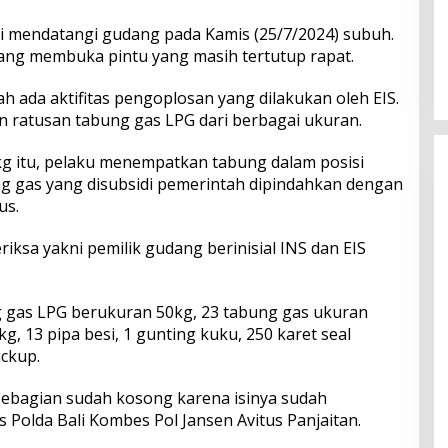
i mendatangi gudang pada Kamis (25/7/2024) subuh.
Perkuat Ekosistem Pariwisata
dan Serapan Investasi, Sira
dang membuka pintu yang masih tertutup rapat.
Village Grand Outlet Bali Resmi
Dibuka di KEK Kura Kura
h ada aktifitas pengoplosan yang dilakukan oleh EIS.
n ratusan tabung gas LPG dari berbagai ukuran.
g itu, pelaku menempatkan tabung dalam posisi
bung gas yang disubsidi pemerintah dipindahkan dengan
us.
riksa yakni pemilik gudang berinisial INS dan EIS
 gas LPG berukuran 50kg, 23 tabung gas ukuran
g, 13 pipa besi, 1 gunting kuku, 250 karet seal
ickup.
ebagian sudah kosong karena isinya sudah
 Polda Bali Kombes Pol Jansen Avitus Panjaitan.