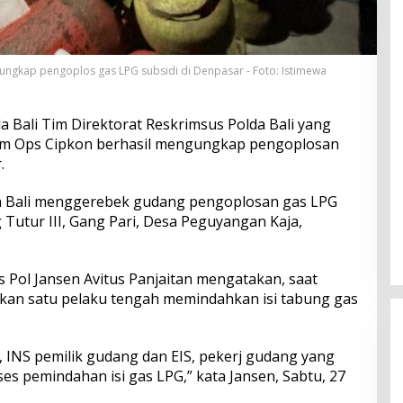
ungkap pengoplos gas LPG subsidi di Denpasar - Foto: Istimewa
a Bali Tim Direktorat Reskrimsus Polda Bali yang
um Ops Cipkon berhasil mengungkap pengoplosan
.
a Bali menggerebek gudang pengoplosan gas LPG
g Tutur III, Gang Pari, Desa Peguyangan Kaja,
 Pol Jansen Avitus Panjaitan mengatakan, saat
an satu pelaku tengah memindahkan isi tabung gas
, INS pemilik gudang dan EIS, pekerj gudang yang
es pemindahan isi gas LPG,” kata Jansen, Sabtu, 27