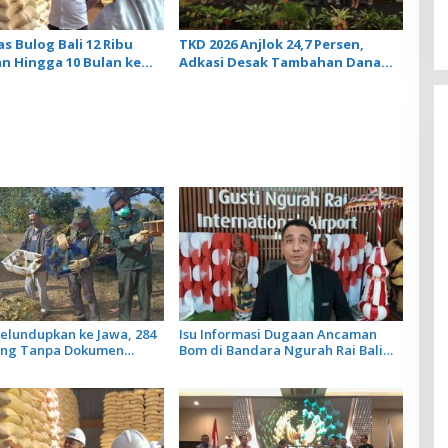
s Bulog Bali 12 Ribu
TKD 2026 Anjlok 24,7 Persen,
n Hingga 10 Bulan ke
Adkasi Desak Tambahan Dana
Transfer Daerah untuk 2027
elundupkan ke Jawa, 284
Isu Informasi Dugaan Ancaman
ung Tanpa Dokumen
Bom di Bandara Ngurah Rai Bali
iarkan Cegah Ancaman
Tidak Benar, Operasional
Penerbangan Lancar