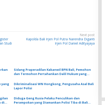
Next post
ister
Kapolda Bali Irjen Pol Putra Narendra Diganti
an Studi
Irjen Pol Daniel Adityajaya
orkan
Sidang Praperadilan Kakanwil BPN Bali, Pemohon
dan Termohon Pertahankan Dalil Hukum yang
Digunakan
e yang
Dikriminalisasi WN Hongkong, Pengusaha Asal Bali
Lapor Polisi
gilan
Diduga Geng Rusia Pelaku Penculikan dan
 di
Perampokan yang Diamankan Polisi Tiba di Bali