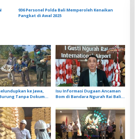
Pekan Lalu
N
936 Personel Polda Bali Memperoleh Kenaikan
Pangkat di Awal 2025
selundupkan ke Jawa,
Isu Informasi Dugaan Ancaman
r Burung Tanpa Dokumen
Bom di Bandara Ngurah Rai Bali
iarkan Cegah Ancaman
Tidak Benar, Operasional
Penerbangan Lancar