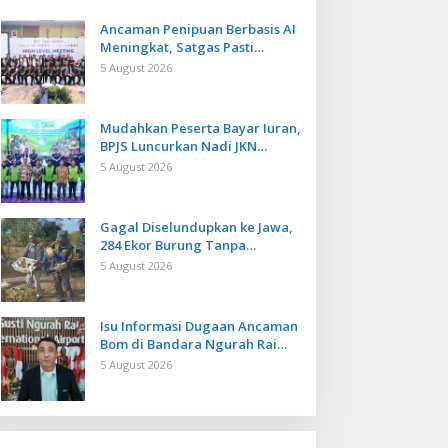
Ancaman Penipuan Berbasis AI
Meningkat, Satgas Pasti
Perkuat Penindakan dan
5 August 2026
Pengembangan Aplikasi Anti
Penipuan
Mudahkan Peserta Bayar Iuran,
BPJS Luncurkan Nadi JKN
dengan Mekanisme Menabung
5 August 2026
Gagal Diselundupkan ke Jawa,
284 Ekor Burung Tanpa
Dokumen Dilepasliarkan Cegah
5 August 2026
Ancaman Penyakit
Isu Informasi Dugaan Ancaman
Bom di Bandara Ngurah Rai
Bali Tidak Benar, Operasional
5 August 2026
Penerbangan Lancar