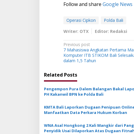
Follow and share
Google News
Operasi Cipkon
Polda Bali
Writer: OTX
Editor: Redaksi
P
Previous post
7 Mahasiswa Angkatan Pertama Mag
o
Komputer ITB STIKOM Bali Selesaik
s
dalam 1,5 Tahun
t
Related Posts
n
a
Pengempon Pura Dalem Balangan Bakal Lap
v
PH Kakanwil BPN ke Polda Bali
i
KMTA Bali Laporkan Dugaan Penipuan Onlin
g
Manfaatkan Data Perkara Hukum Korban
a
WNA Asal Hongkong 2 Kali Mangkir dari Pang
t
Penyidik Usai Dilaporkan Atas Dugaan Fitnah