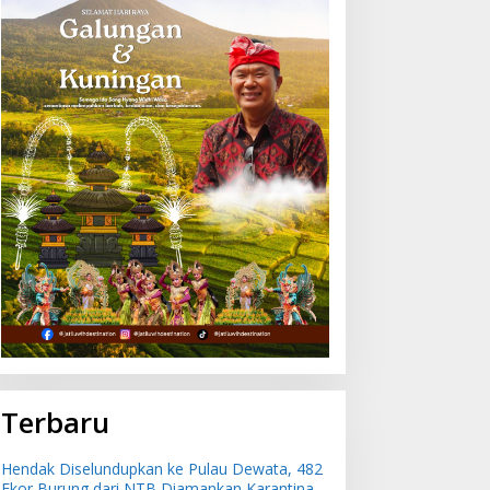
Terbaru
Hendak Diselundupkan ke Pulau Dewata, 482
Ekor Burung dari NTB Diamankan Karantina