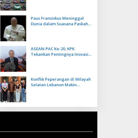
Kecepatan
Paus Fransiskus Meninggal
Dunia dalam Suasana Paskah
di Usia 88 Tahun
ASEAN-PAC Ke-20, KPK
Tekankan Pentingnya Inovasi
Teknologi dalam
Pemberantasan Korupsi
Konflik Peperangan di Wilayah
Selatan Lebanon Makin
Memanas, PMI Asal Bali
Dipulangkan ke Indonesia