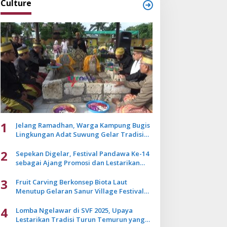
Culture
1
Jelang Ramadhan, Warga Kampung Bugis
Lingkungan Adat Suwung Gelar Tradisi
Ziarah Akbar
2
Sepekan Digelar, Festival Pandawa Ke-14
sebagai Ajang Promosi dan Lestarikan
Budaya Bali
3
Fruit Carving Berkonsep Biota Laut
Menutup Gelaran Sanur Village Festival
2025
4
Lomba Ngelawar di SVF 2025, Upaya
Lestarikan Tradisi Turun Temurun yang