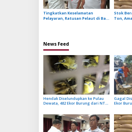
Tingkatkan Keselamatan
Stok Bera
Pelayaran, Ratusan Pelaut di Bali
Ton, Ama
Ikuti Pelatihan MPR dan JMPR
Depan
News Feed
Hendak Diselundupkan ke Pulau
Gagal Dis
Dewata, 482 Ekor Burung dari NTB
Ekor Bur
Diamankan Karantina Bali
Dilepasl
Penyakit