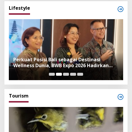
Lifestyle
n
Perkuat Posisi Bali sebagai Destinasi
F
Wellness Dunia, BWB Expo 2026 Hadirkan
I
Exhibitor Nasional dan Global
K
Tourism