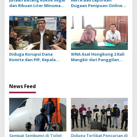
Jutaan Batang Rokok Ilegal
KMTA Bali Laporkan
dan Ribuan Liter Minuman
Dugaan Penipuan Online
Beralkohol Dimusnakan
yang Manfaatkan Data
dengan Ekskavator
Perkara Hukum Korban
Diduga Korupsi Dana
WNA Asal Hongkong 2 Kali
Komite dan PIP, Kepala
Mangkir dari Panggilan
SMAN 1 Klungkung
Penyidik Usai Dilaporkan
Ditetapkan Jadi Tersangka
Atas Dugaan Fitnah di
Medsos
News Feed
Sempat Sembunyi di Toilet
Diduga Terlibat Pencurian di