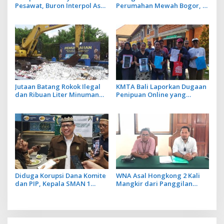
Pesawat, Buron Interpol Asal
Perumahan Mewah Bogor, 3
Australia Gagal Kabur Pakai
WN Tiongkok Diamankan
Jet Pribadi
Imigrasi Ngurah Rai
Jutaan Batang Rokok Ilegal
KMTA Bali Laporkan Dugaan
dan Ribuan Liter Minuman
Penipuan Online yang
Beralkohol Dimusnakan
Manfaatkan Data Perkara
dengan Ekskavator
Hukum Korban
Diduga Korupsi Dana Komite
WNA Asal Hongkong 2 Kali
dan PIP, Kepala SMAN 1
Mangkir dari Panggilan
Klungkung Ditetapkan Jadi
Penyidik Usai Dilaporkan
Tersangka
Atas Dugaan Fitnah di
Medsos