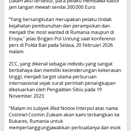
Dalam aksi tersebut, para pelaku membawa kabur
n
jam tangan mewah senilai 200.000 Euro.
D
i
p
“Yang bersangkutan merupakan pelaku tindak
u
kejahatan pembunuhan dan perampokan dan
l
menjadi the most wanted di Rumania maupun di
a
Eropa,” jelas Brigjen Pol Untung saat konferensi
n
g
pers di Polda Bali pada Selasa, 20 Februari 2026
k
malam.
a
n
ZCC, yang dikenal sebagai individu yang sangat
k
berbahaya dan memiliki kecenderungan kekerasan
e
N
tinggi, menjadi target utama perburuan
e
internasional sejak surat perintah penangkapan
g
dikeluarkan oleh Pengadilan Sibiu pada 19
a
November 2023.
r
a
n
“Malam ini subyek iRed Notice Interpol atas nama
y
Costinel-Cosmin Zuleam akan kami terbangkan ke
a
Bukares, Rumania untuk
mempertanggungjawabkan perbuatanya dan esok