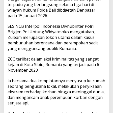
o
terpadu yang berlangsung selama tiga hari di
s
wilayah hukum Polda Bali dibdaetah Denpasar
m
i
pada 15 Januari 2026.
n
Z
SES NCB Interpol Indonesia Divhubinter Polri
u
Brigjen Pol Untung Widyatmoko mengatakan,
l
Zuleam merupakan tokoh utama dalam kasus
e
a
pembunuhan berencana dan perampokan sadis
m
yang mengguncang publik Rumania.
D
i
ZCC terlibat dalam aksi kriminalitas yang sangat
b
kejam di Kota Sibiu, Rumania yang terjadi pada 6
e
k
November 2023.
u
k
la bersama dua komplotannya menyusup ke rumah
P
seorang pengusaha lokal, melakukan penyiksaan
o
ekstrem terhadap korban hingga meninggal dunia,
l
r
dan mengancam anak perempuan korban dengan
i
senjata api.
d
a