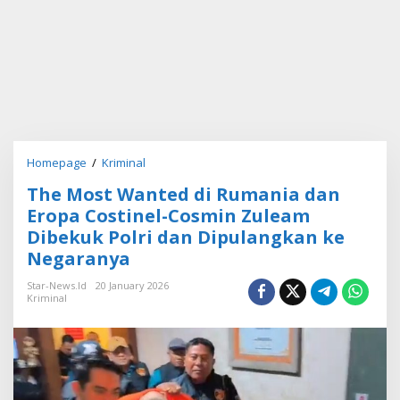
Homepage
/
Kriminal
T
h
The Most Wanted di Rumania dan
e
M
Eropa Costinel-Cosmin Zuleam
o
Dibekuk Polri dan Dipulangkan ke
s
Negaranya
t
W
Star-News.id
20 January 2026
a
Kriminal
n
t
e
d
d
i