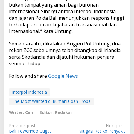
bukan tempat yang aman bagi buronan
internasional. Sinergi antara Interpol Indonesia
dan jajaran Polda Bali menunjukkan respons tinggi
terhadap ancaman kejahatan transnasional dan
Internasional,” kata Untung.
Sementara itu, dikatakan Brigjen Pol Untung, dua
rekan ZCC sebelumnya telah ditangkap di Irlandia
serta Skotlandia dan dijatuhi hukuman penjara
seumur hidup.
Follow and share
Google News
Interpol Indonesia
The Most Wanted di Rumania dan Eropa
Writer: Cim
Editor: Redaksi
P
Previous post
Next post
Bali Towerindo Gugat
Mitigasi Resiko Penyakit