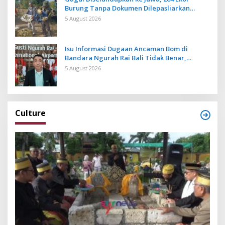
Burung Tanpa Dokumen Dilepasliarkan
Cegah Ancaman Penyakit
5 August 2026
Isu Informasi Dugaan Ancaman Bom di
Bandara Ngurah Rai Bali Tidak Benar,
Operasional Penerbangan Lancar
5 August 2026
Culture