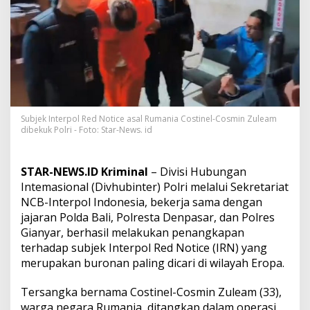
R
u
m
a
n
i
a
d
a
n
Subjek Interpol Red Notice asal Rumania Costinel-Cosmin Zuleam
E
dibekuk Polri - Foto: Star-News. id
r
o
p
STAR-NEWS.ID Kriminal
– Divisi Hubungan
a
Intemasional (Divhubinter) Polri melalui Sekretariat
C
NCB-Interpol Indonesia, bekerja sama dengan
o
s
jajaran Polda Bali, Polresta Denpasar, dan Polres
t
Gianyar, berhasil melakukan penangkapan
i
terhadap subjek Interpol Red Notice (IRN) yang
n
merupakan buronan paling dicari di wilayah Eropa.
e
l
-
Tersangka bernama Costinel-Cosmin Zuleam (33),
C
warga negara Rumania, ditangkap dalam operasi