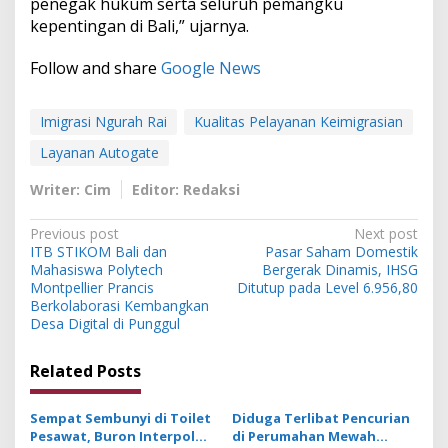
penegak hukum serta seluruh pemangku
kepentingan di Bali,” ujarnya.
Follow and share
Google News
Imigrasi Ngurah Rai
Kualitas Pelayanan Keimigrasian
Layanan Autogate
Writer: Cim
Editor: Redaksi
P
Previous post
Next post
ITB STIKOM Bali dan
Pasar Saham Domestik
o
Mahasiswa Polytech
Bergerak Dinamis, IHSG
s
Montpellier Prancis
Ditutup pada Level 6.956,80
Berkolaborasi Kembangkan
t
Desa Digital di Punggul
n
Related Posts
a
v
Sempat Sembunyi di Toilet
Diduga Terlibat Pencurian
i
Pesawat, Buron Interpol
di Perumahan Mewah