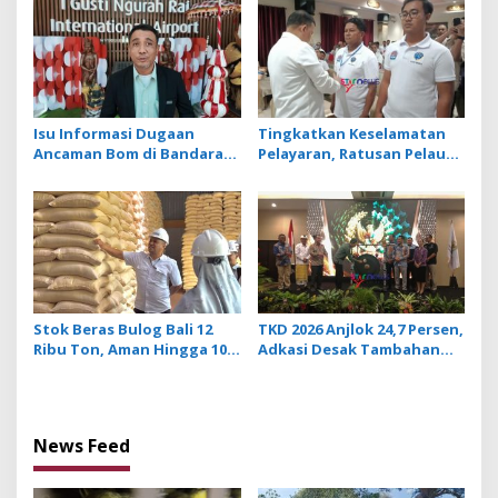
Ancaman Penyakit
Isu Informasi Dugaan
Tingkatkan Keselamatan
Ancaman Bom di Bandara
Pelayaran, Ratusan Pelaut
Ngurah Rai Bali Tidak
di Bali Ikuti Pelatihan MPR
Benar, Operasional
dan JMPR
Penerbangan Lancar
Stok Beras Bulog Bali 12
TKD 2026 Anjlok 24,7 Persen,
Ribu Ton, Aman Hingga 10
Adkasi Desak Tambahan
Bulan ke Depan
Dana Transfer Daerah
untuk 2027
News Feed