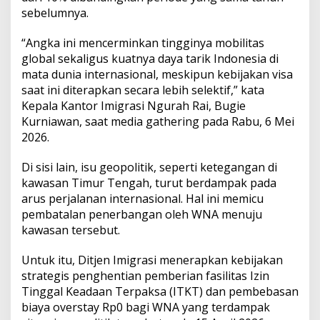
a
sebelumnya.
n
a
“Angka ini mencerminkan tingginya mobilitas
n
K
global sekaligus kuatnya daya tarik Indonesia di
e
mata dunia internasional, meskipun kebijakan visa
i
saat ini diterapkan secara lebih selektif,” kata
m
Kepala Kantor Imigrasi Ngurah Rai, Bugie
i
g
Kurniawan, saat media gathering pada Rabu, 6 Mei
r
2026.
a
s
Di sisi lain, isu geopolitik, seperti ketegangan di
i
kawasan Timur Tengah, turut berdampak pada
a
n
arus perjalanan internasional. Hal ini memicu
h
pembatalan penerbangan oleh WNA menuju
i
kawasan tersebut.
n
g
Untuk itu, Ditjen Imigrasi menerapkan kebijakan
g
a
strategis penghentian pemberian fasilitas Izin
P
Tinggal Keadaan Terpaksa (ITKT) dan pembebasan
e
biaya overstay Rp0 bagi WNA yang terdampak
r