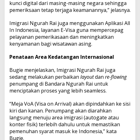
kunci digital dari masing-masing negara sehingga
P
e
pemeriksaan tetap terjaga keamanannya,” jelasnya.
n
u
Imigrasi Ngurah Rai juga menggunakan Aplikasi All
m
In Indonesia, layanan E-Visa guna mempercepag
p
pelayanan pemerikasaan dan meningkatkan
a
n
kenyamanan bagi wisatawan asing.
g
Penataan Area Kedatangan Internasional
Bugie menjelaskan, Imigrasi Ngurah Rai juga
sedang melakukan perbaikan
layout
dan
re-flowing
penumpang di Bandara Ngurah Rai untuk
menciptakan proses yang lebih seamless.
“Meja VoA (Visa on Arrival) akan dipindahkan ke sisi
kiri dan kanan. Penumpang akan diarahkan
langsung menuju area imigrasi (autogate atau
konter fisik) terlebih dahulu untuk memastikan
pemenuhan syarat masuk ke Indonesia,” kata
Bugie.