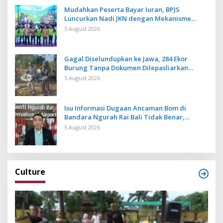
Mudahkan Peserta Bayar Iuran, BPJS
Luncurkan Nadi JKN dengan Mekanisme
Menabung
5 August 2026
Gagal Diselundupkan ke Jawa, 284 Ekor
Burung Tanpa Dokumen Dilepasliarkan
Cegah Ancaman Penyakit
5 August 2026
Isu Informasi Dugaan Ancaman Bom di
Bandara Ngurah Rai Bali Tidak Benar,
Operasional Penerbangan Lancar
5 August 2026
Culture