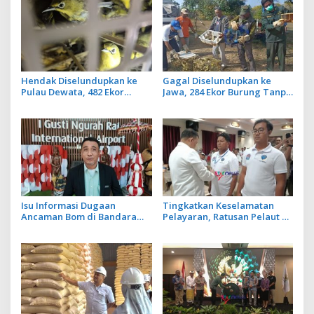
Hendak Diselundupkan ke
Gagal Diselundupkan ke
Pulau Dewata, 482 Ekor
Jawa, 284 Ekor Burung Tanpa
Burung dari NTB Diamankan
Dokumen Dilepasliarkan
Karantina Bali
Cegah Ancaman Penyakit
Isu Informasi Dugaan
Tingkatkan Keselamatan
Ancaman Bom di Bandara
Pelayaran, Ratusan Pelaut di
Ngurah Rai Bali Tidak Benar,
Bali Ikuti Pelatihan MPR dan
Operasional Penerbangan
JMPR
Lancar