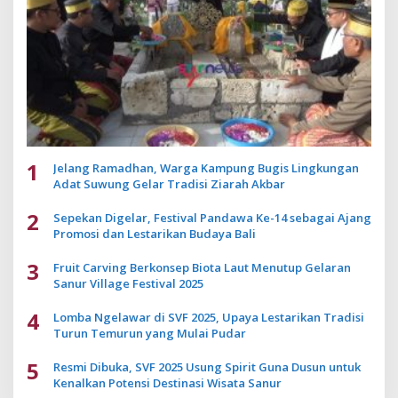
1
Jelang Ramadhan, Warga Kampung Bugis Lingkungan
Adat Suwung Gelar Tradisi Ziarah Akbar
2
Sepekan Digelar, Festival Pandawa Ke-14 sebagai Ajang
Promosi dan Lestarikan Budaya Bali
3
Fruit Carving Berkonsep Biota Laut Menutup Gelaran
Sanur Village Festival 2025
4
Lomba Ngelawar di SVF 2025, Upaya Lestarikan Tradisi
Turun Temurun yang Mulai Pudar
5
Resmi Dibuka, SVF 2025 Usung Spirit Guna Dusun untuk
Kenalkan Potensi Destinasi Wisata Sanur