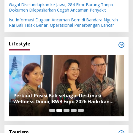
Gagal Diselundupkan ke Jawa, 284 Ekor Burung Tanpa
Dokumen Dilepasliarkan Cegah Ancaman Penyakit
Isu Informasi Dugaan Ancaman Bom di Bandara Ngurah
Rai Bali Tidak Benar, Operasional Penerbangan Lancar
Lifestyle
n
Perkuat Posisi Bali sebagai Destinasi
F
Wellness Dunia, BWB Expo 2026 Hadirkan
I
Exhibitor Nasional dan Global
K
Tourism