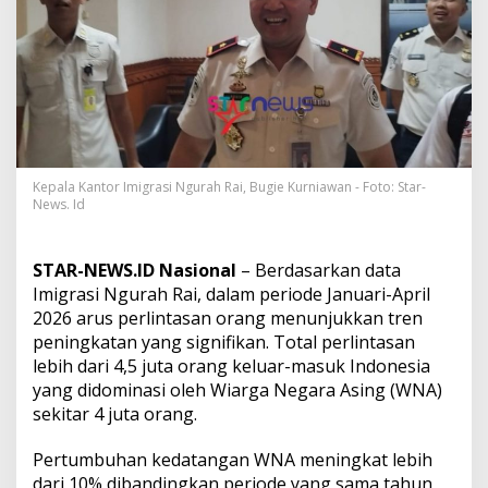
a
i
T
i
n
g
k
a
t
k
Kepala Kantor Imigrasi Ngurah Rai, Bugie Kurniawan - Foto: Star-
a
News. Id
n
K
u
STAR-NEWS.ID Nasional
– Berdasarkan data
a
Imigrasi Ngurah Rai, dalam periode Januari-April
l
2026 arus perlintasan orang menunjukkan tren
i
t
peningkatan yang signifikan. Total perlintasan
a
lebih dari 4,5 juta orang keluar-masuk Indonesia
s
yang didominasi oleh Wiarga Negara Asing (WNA)
P
sekitar 4 juta orang.
e
l
a
Pertumbuhan kedatangan WNA meningkat lebih
y
dari 10% dibandingkan periode yang sama tahun