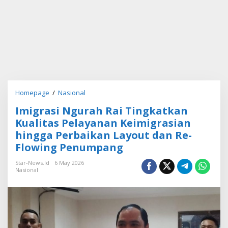
Homepage
/
Nasional
I
m
Imigrasi Ngurah Rai Tingkatkan
i
g
Kualitas Pelayanan Keimigrasian
r
hingga Perbaikan Layout dan Re-
a
Flowing Penumpang
s
i
Star-News.id
6 May 2026
N
Nasional
g
u
r
a
h
R