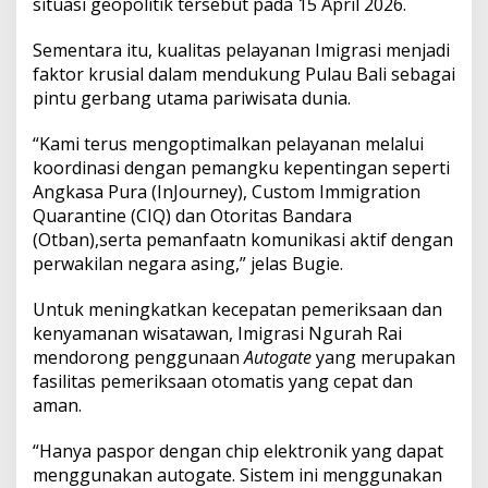
situasi geopolitik tersebut pada 15 April 2026.
b
a
i
Sementara itu, kualitas pelayanan Imigrasi menjadi
k
faktor krusial dalam mendukung Pulau Bali sebagai
a
pintu gerbang utama pariwisata dunia.
n
L
“Kami terus mengoptimalkan pelayanan melalui
a
y
koordinasi dengan pemangku kepentingan seperti
o
Angkasa Pura (InJourney), Custom Immigration
u
Quarantine (CIQ) dan Otoritas Bandara
t
(Otban),serta pemanfaatn komunikasi aktif dengan
d
perwakilan negara asing,” jelas Bugie.
a
n
R
Untuk meningkatkan kecepatan pemeriksaan dan
e
kenyamanan wisatawan, Imigrasi Ngurah Rai
-
mendorong penggunaan
Autogate
yang merupakan
F
fasilitas pemeriksaan otomatis yang cepat dan
l
o
aman.
w
i
“Hanya paspor dengan chip elektronik yang dapat
n
menggunakan autogate. Sistem ini menggunakan
g