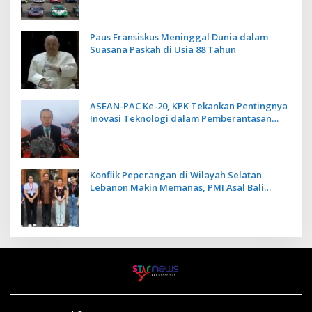
Paus Fransiskus Meninggal Dunia dalam
Suasana Paskah di Usia 88 Tahun
ASEAN-PAC Ke-20, KPK Tekankan Pentingnya
Inovasi Teknologi dalam Pemberantasan
Korupsi
Konflik Peperangan di Wilayah Selatan
Lebanon Makin Memanas, PMI Asal Bali
Dipulangkan ke Indonesia