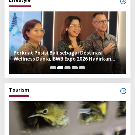
Lifestyle
n
Perkuat Posisi Bali sebagai Destinasi
F
Wellness Dunia, BWB Expo 2026 Hadirkan
I
Exhibitor Nasional dan Global
K
Tourism