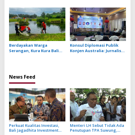
UMKM Go Ekspor
Melalui Safati Ogoh Ogoh
di 6 Banjar Desa Serangan
Berdayakan Warga
Konsul Diplomasi Publik
Serangan, Kura Kura Bali
Konjen Australia: Jurnalis
dan Nukari Manfaatkan
yang Baik Dihasilkan dari
Lahan dan Kolam Lebih
Jurnalis Berwawasan Luas
Produktif
News Feed
Perkuat Kualitas Investasi,
Menteri LH Sebut Tidak Ada
Bali Jagadhita Investment
Penutupan TPA Suwung,