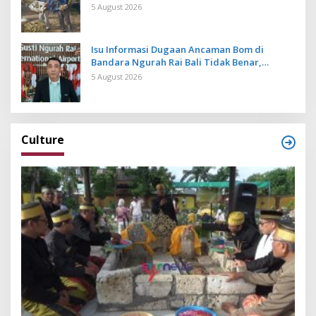
Cegah Ancaman Penyakit
5 August 2026
Isu Informasi Dugaan Ancaman Bom di
Bandara Ngurah Rai Bali Tidak Benar,
Operasional Penerbangan Lancar
5 August 2026
Culture