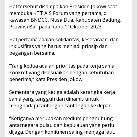
a
Hal tersebut disampaikan Presiden Jokowi saat
m
membuka KTT AIS Forum yang pertama, di
a
u
kawasan BNDCC, Nusa Dua, Kabupaten Badung,
n
Provinsi Bali pada Rabu,11Oktober 2023.
t
u
Hal pertama adalah solidaritas, kesetaraan, dan
k
inklusifitas yang harus menjadi prinsip dan
H
a
pegangan bersama.
d
a
“Yang kedua adalah prioritas pada kerja sama
p
konkret yang disesuaikan dengan kebutuhan
i
penerima,” kata Presiden Jokowi.
M
a
s
Sementara yang ketiga adalah kerangka kerja
a
sama yang tangguh dan dinamis untuk
l
menghadapi tantangan-tantangan ke depan.
a
h
“Ketiganya merupakan medium penghubung
antarnegara pulau dan kepulauan yang perlu
dijaga. Dengan komitmen saling menjaga laut,