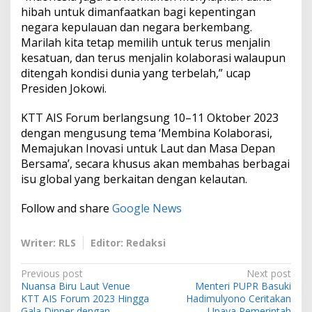
hibah untuk dimanfaatkan bagi kepentingan
negara kepulauan dan negara berkembang.
Marilah kita tetap memilih untuk terus menjalin
kesatuan, dan terus menjalin kolaborasi walaupun
ditengah kondisi dunia yang terbelah,” ucap
Presiden Jokowi.
KTT AIS Forum berlangsung 10–11 Oktober 2023
dengan mengusung tema ‘Membina Kolaborasi,
Memajukan Inovasi untuk Laut dan Masa Depan
Bersama’, secara khusus akan membahas berbagai
isu global yang berkaitan dengan kelautan.
Follow and share
Google News
Writer: RLS
Editor: Redaksi
P
Previous post
Next post
Nuansa Biru Laut Venue
Menteri PUPR Basuki
o
KTT AIS Forum 2023 Hingga
Hadimulyono Ceritakan
Gala Dinner dengan
Upaya Pemerintah