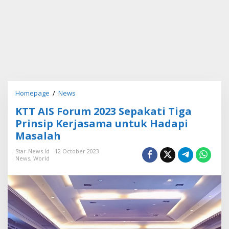
Homepage
/
News
K
T
KTT AIS Forum 2023 Sepakati Tiga
T
A
Prinsip Kerjasama untuk Hadapi
I
Masalah
S
F
Star-News.id
12 October 2023
o
News
,
World
r
u
m
2
0
2
3