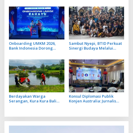
2026 Tawarkan 22 Proyek
Praktik Open Dumping yang
Strategis Balinusra ke 35
Disetop
Investor
Onboarding UMKM 2026,
Sambut Nyepi, BTID Perkuat
Bank Indonesia Dorong
Sinergi Budaya Melalui
UMKM Go Ekspor
Safati Ogoh Ogoh di 6 Banjar
Desa Serangan
Berdayakan Warga
Konsul Diplomasi Publik
Serangan, Kura Kura Bali
Konjen Australia: Jurnalis
dan Nukari Manfaatkan
yang Baik Dihasilkan dari
Lahan dan Kolam Lebih
Jurnalis Berwawasan Luas
Produktif