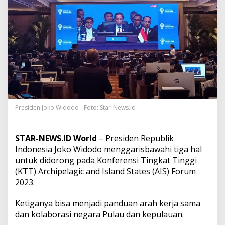
S
e
p
a
k
a
t
i
T
i
g
a
Presiden Joko Widodo - Foto: Star-News.id
P
r
i
STAR-NEWS.ID World
– Presiden Republik
n
s
Indonesia Joko Widodo menggarisbawahi tiga hal
i
untuk didorong pada Konferensi Tingkat Tinggi
p
(KTT) Archipelagic and Island States (AIS) Forum
K
2023.
e
r
j
Ketiganya bisa menjadi panduan arah kerja sama
a
dan kolaborasi negara Pulau dan kepulauan.
s