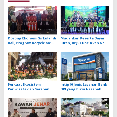
Dorong Ekonomi Sirkular di
Mudahkan Peserta Bayar
Bali, Program Recycle Me
Iuran, BPJS Luncurkan Nadi
Ubah Botol Plastik Bekas
JKN dengan Mekanisme
Jadi Bahan Baku Baru
Menabung
Perkuat Ekosistem
Intip10 Jenis Layanan Bank
Pariwisata dan Serapan
BRI yang Bikin Nasabah
Investasi, Sira Village
Tetap Setia
Grand Outlet Bali Resmi
Dibuka di KEK Kura Kura