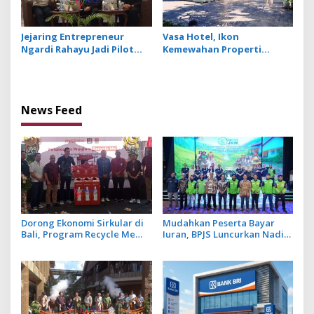
Jejaring Entrepreneur
Vasa Hotel, Ikon
Ngardi Rahayu Jadi Pilot
Kemewahan Properti
Project Ekosistem UMKM
Hospitality Bintang Lima
Nusa Dua
Hadir di Ubud
News Feed
Dorong Ekonomi Sirkular di
Mudahkan Peserta Bayar
Bali, Program Recycle Me
Iuran, BPJS Luncurkan Nadi
Ubah Botol Plastik Bekas Jadi
JKN dengan Mekanisme
Bahan Baku Baru
Menabung