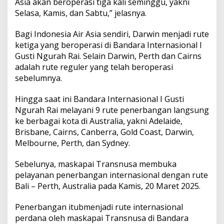
Asia akan beroperasi tiga kali seminggu, yakni
k
Selasa, Kamis, dan Sabtu,” jelasnya.
i
R
u
Bagi Indonesia Air Asia sendiri, Darwin menjadi rute
t
ketiga yang beroperasi di Bandara Internasional I
e
Gusti Ngurah Rai. Selain Darwin, Perth dan Cairns
B
adalah rute reguler yang telah beroperasi
a
l
sebelumnya.
i
-
Hingga saat ini Bandara Internasional I Gusti
D
Ngurah Rai melayani 9 rute penerbangan langsung
a
ke berbagai kota di Australia, yakni Adelaide,
r
w
Brisbane, Cairns, Canberra, Gold Coast, Darwin,
i
Melbourne, Perth, dan Sydney.
n
Sebelunya, maskapai Transnusa membuka
pelayanan penerbangan internasional dengan rute
Bali – Perth, Australia pada Kamis, 20 Maret 2025.
Penerbangan itubmenjadi rute internasional
perdana oleh maskapai Transnusa di Bandara