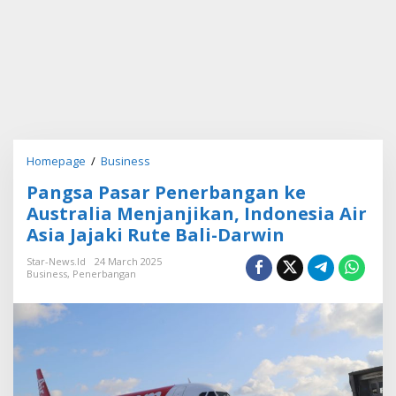
Homepage
/
Business
P
a
Pangsa Pasar Penerbangan ke
n
g
Australia Menjanjikan, Indonesia Air
s
Asia Jajaki Rute Bali-Darwin
a
P
Star-News.id
24 March 2025
a
Business
,
Penerbangan
s
a
r
P
e
n
e