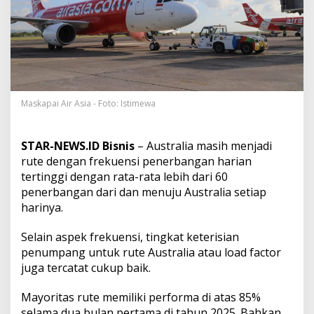
r
b
a
n
g
a
n
k
e
Maskapai Air Asia - Foto: Istimewa
A
u
s
STAR-NEWS.ID Bisnis
– Australia masih menjadi
t
rute dengan frekuensi penerbangan harian
r
tertinggi dengan rata-rata lebih dari 60
a
penerbangan dari dan menuju Australia setiap
l
i
harinya.
a
M
Selain aspek frekuensi, tingkat keterisian
e
penumpang untuk rute Australia atau load factor
n
juga tercatat cukup baik.
j
a
n
Mayoritas rute memiliki performa di atas 85%
j
selama dua bulan pertama di tahun 2025. Bahkan