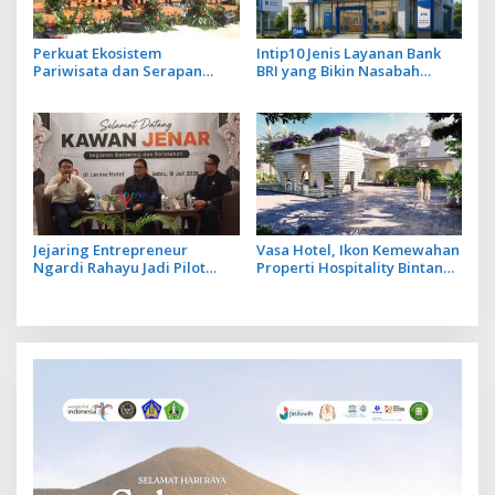
Perkuat Ekosistem
Intip10 Jenis Layanan Bank
Pariwisata dan Serapan
BRI yang Bikin Nasabah
Investasi, Sira Village Grand
Tetap Setia
Outlet Bali Resmi Dibuka di
KEK Kura Kura
Jejaring Entrepreneur
Vasa Hotel, Ikon Kemewahan
Ngardi Rahayu Jadi Pilot
Properti Hospitality Bintang
Project Ekosistem UMKM
Lima Hadir di Ubud
Nusa Dua