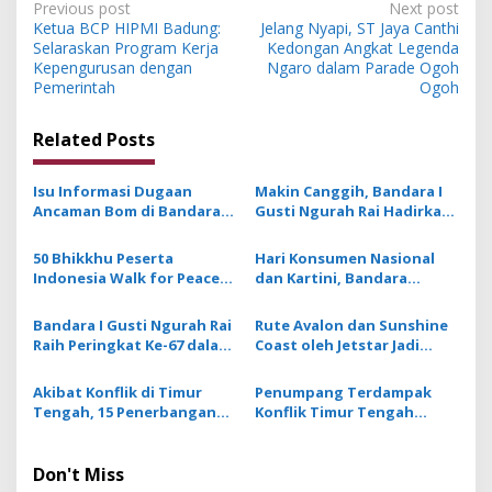
P
Previous post
Next post
Ketua BCP HIPMI Badung:
Jelang Nyapi, ST Jaya Canthi
o
Selaraskan Program Kerja
Kedongan Angkat Legenda
s
Kepengurusan dengan
Ngaro dalam Parade Ogoh
Pemerintah
Ogoh
t
n
Related Posts
a
v
Isu Informasi Dugaan
Makin Canggih, Bandara I
Ancaman Bom di Bandara
Gusti Ngurah Rai Hadirkan
i
Ngurah Rai Bali Tidak
Website Baru dan Aplikasi
g
Benar, Operasional
ExperIA
50 Bhikkhu Peserta
Hari Konsumen Nasional
Penerbangan Lancar
Indonesia Walk for Peace
dan Kartini, Bandara
a
2026 Tiba di Bali
Ngurah Rai Hadirkan
t
Aktivasi Booth Make Up
Bandara I Gusti Ngurah Rai
Rute Avalon dan Sunshine
i
Raih Peringkat Ke-67 dalam
Coast oleh Jetstar Jadi
Skytrax World Airport
Penerbangan Ke-11 dari
o
Awards 2026
Australia ke Bali
Akibat Konflik di Timur
Penumpang Terdampak
n
Tengah, 15 Penerbangan
Konflik Timur Tengah
Internasional Dari dan Ke
dengan Izin Tinggal Nyaris
Bandara Ngurah Rai
Habis Diimbau Lapor ke Pos
Dibatalkan
Layanan Imigrasi
Don't Miss