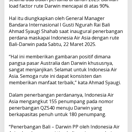
i
load factor rute Darwin mencapai di atas 90%.
k
a
n
Hal itu diungkapkan oleh General Manager
,
Bandara Internasional I Gusti Ngurah Rai Bali
I
Ahmad Syaugi Shahab saat inaugural penerbangan
n
perdana maskapai Indonesia Air Asia dengan rute
d
Bali-Darwin pada Sabtu, 22 Maret 2025.
o
n
e
“Hal ini memberikan gambaran positif dimana
s
pangsa pasar Australia dan Darwin khususnya,
i
sangat menjanjikan. Selamat untuk Indonesia Air
a
Asia. Semoga rute ini dapat konsisten dan
A
i
memberikan manfaat terbaik,” kata Ahmad Syaugi.
r
A
Dalam penerbangan perdananya, Indonesia Air
s
Asia mengangkut 155 penumpang pada nomor
i
penerbangan QZ540 menuju Darwin yang
a
J
berkapasitas penuh untuk 180 penumpang.
a
j
“Penerbangan Bali – Darwin PP oleh Indonesia Air
a