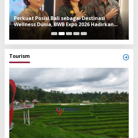
n
Perkuat Posisi Bali sebagai Destinasi
F
Wellness Dunia, BWB Expo 2026 Hadirkan
I
Exhibitor Nasional dan Global
K
Tourism