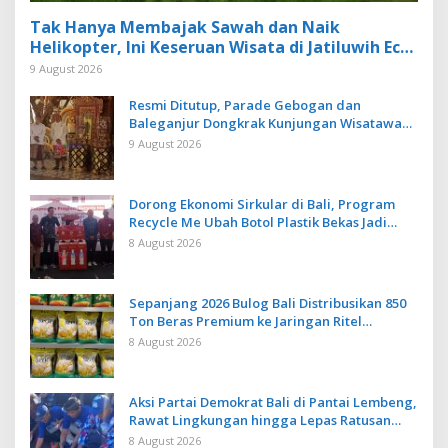
Tak Hanya Membajak Sawah dan Naik
Helikopter, Ini Keseruan Wisata di Jatiluwih Eco
Farm Tabanan
9 August 2026
Resmi Ditutup, Parade Gebogan dan
Baleganjur Dongkrak Kunjungan Wisatawan
Ulun Danu Beratan dan The Blooms
9 August 2026
Dorong Ekonomi Sirkular di Bali, Program
Recycle Me Ubah Botol Plastik Bekas Jadi
Bahan Baku Baru
8 August 2026
Sepanjang 2026 Bulog Bali Distribusikan 850
Ton Beras Premium ke Jaringan Ritel
Moderen
8 August 2026
Aksi Partai Demokrat Bali di Pantai Lembeng,
Rawat Lingkungan hingga Lepas Ratusan
Tukik Bedawang Nala
8 August 2026