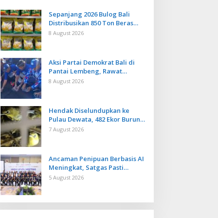
Sepanjang 2026 Bulog Bali
Distribusikan 850 Ton Beras
Premium ke Jaringan Ritel
8 August 2026
Moderen
Aksi Partai Demokrat Bali di
Pantai Lembeng, Rawat
Lingkungan hingga Lepas
8 August 2026
Ratusan Tukik Bedawang Nala
Hendak Diselundupkan ke
Pulau Dewata, 482 Ekor Burung
dari NTB Diamankan Karantina
7 August 2026
Bali
Ancaman Penipuan Berbasis AI
Meningkat, Satgas Pasti
Perkuat Penindakan dan
5 August 2026
Pengembangan Aplikasi Anti
Penipuan