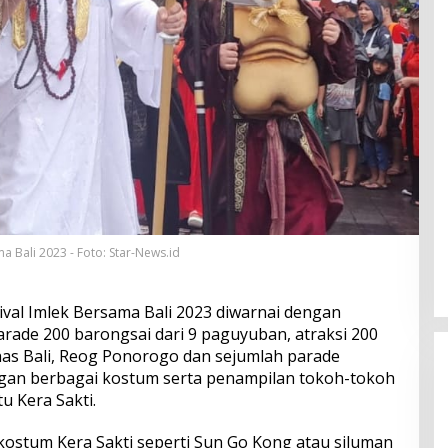
 Bali 2023 - Foto: Star-News.id
ival Imlek Bersama Bali 2023 diwarnai dengan
rade 200 barongsai dari 9 paguyuban, atraksi 200
has Bali, Reog Ponorogo dan sejumlah parade
gan berbagai kostum serta penampilan tokoh-tokoh
tu Kera Sakti.
ostum Kera Sakti seperti Sun Go Kong atau siluman