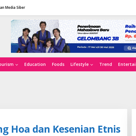
n Media Siber
ourism
Education
Foods
Lifestyle
Trend
Enterta
g Hoa dan Kesenian Etnis