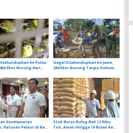
iselundupkan ke Pulau
Gagal Diselundupkan ke Jawa,
482 Ekor Burung dari
284 Ekor Burung Tanpa Dokumen
ankan Karantina Bali
Dilepasliarkan Cegah Ancaman
Penyakit
kan Keselamatan
Stok Beras Bulog Bali 12 Ribu
, Ratusan Pelaut di Bali
Ton, Aman Hingga 10 Bulan ke
latihan MPR dan JMPR
Depan