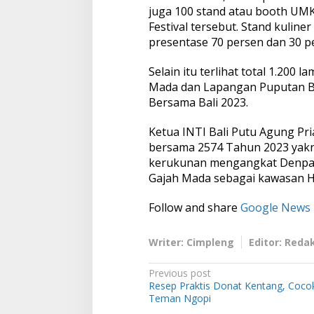
juga 100 stand atau booth UMK
Festival tersebut. Stand kulin
presentase 70 persen dan 30 p
Selain itu terlihat total 1.200 
Mada dan Lapangan Puputan Ba
Bersama Bali 2023.
Ketua INTI Bali Putu Agung Pri
bersama 2574 Tahun 2023 yak
kerukunan mengangkat Denpasa
Gajah Mada sebagai kawasan H
Follow and share
Google News
Writer: Cimpleng
Editor: Reda
P
Previous post
Resep Praktis Donat Kentang, Coco
o
Teman Ngopi