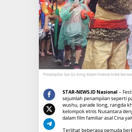
a
n
E
t
n
i
s
N
u
s
a
n
t
a
Penampilan Sun Go Kong dalam Festival Imlek Bersama
r
a
M
STAR-NEWS.ID Nasional
– Fest
e
sejumlah penampilan seperti pa
r
i
wushu, parade liong, rangda k
a
kelompok etnis Nusantara den
h
dalam film familiar asal Cina yai
k
a
Terlihat beberapa pemuda berk
n