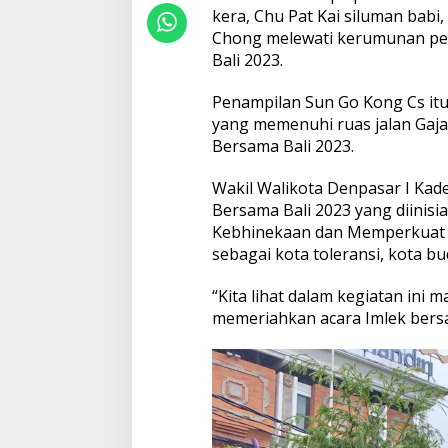
P
kera, Chu Pat Kai siluman babi
e
Chong melewati kerumunan pen
r
Bali 2023.
a
y
Penampilan Sun Go Kong Cs itu
a
a
yang memenuhi ruas jalan Gajah
n
Bersama Bali 2023.
I
m
Wakil Walikota Denpasar I Kad
l
Bersama Bali 2023 yang diinisi
e
k
Kebhinekaan dan Memperkuat K
B
sebagai kota toleransi, kota 
e
r
“Kita lihat dalam kegiatan ini
s
memeriahkan acara Imlek bersam
a
m
a
B
a
l
i
2