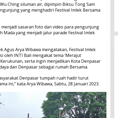
, Wu Ching siluman air, dipimpin Biksu Tong Sam
Perkuat Ekosistem Pariwisata
gunjung yang menghadiri Festival Imlek Bersama
dan Serapan Investasi, Sira
Village Grand Outlet Bali Resmi
Dibuka di KEK Kura Kura
 menjadi sasaran foto dan video para pengunjung
 Mada yang menjadi jalur parade Festival Imlek
ek Agus Arya Wibawa mengatakan, Festival Imlek
asi oleh INTI Bali mengakat tema ‘Merajut
erukunan, serta ingin menjadikan Kota Denpasar
budaya dan Denpasar sebagai rumah Bersama.
 masyarakat Denpasar tumpah ruah hadir turut
a ini,” kata Arya Wibawa, Sabtu, 28 Januari 2023.