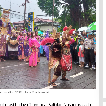
rsama Bali 2023 – Foto: Star-News.id
kulturasi budaya Tionghoa, Bali dan Nusantara, ada