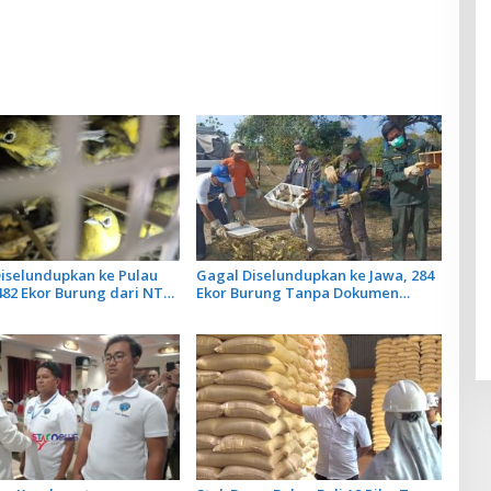
iselundupkan ke Pulau
Gagal Diselundupkan ke Jawa, 284
482 Ekor Burung dari NTB
Ekor Burung Tanpa Dokumen
n Karantina Bali
Dilepasliarkan Cegah Ancaman
Penyakit