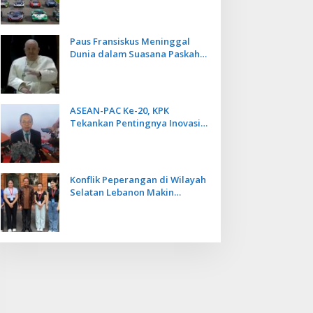
Kecepatan
Paus Fransiskus Meninggal
Dunia dalam Suasana Paskah
di Usia 88 Tahun
ASEAN-PAC Ke-20, KPK
Tekankan Pentingnya Inovasi
Teknologi dalam
Pemberantasan Korupsi
Konflik Peperangan di Wilayah
Selatan Lebanon Makin
Memanas, PMI Asal Bali
Dipulangkan ke Indonesia