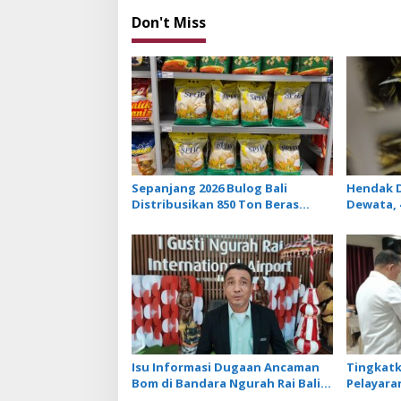
s
t
Don't Miss
n
a
v
i
g
a
Sepanjang 2026 Bulog Bali
Hendak D
t
Distribusikan 850 Ton Beras
Dewata, 
i
Premium ke Jaringan Ritel
NTB Diam
Moderen
o
n
Isu Informasi Dugaan Ancaman
Tingkat
Bom di Bandara Ngurah Rai Bali
Pelayaran
Tidak Benar, Operasional
Ikuti Pe