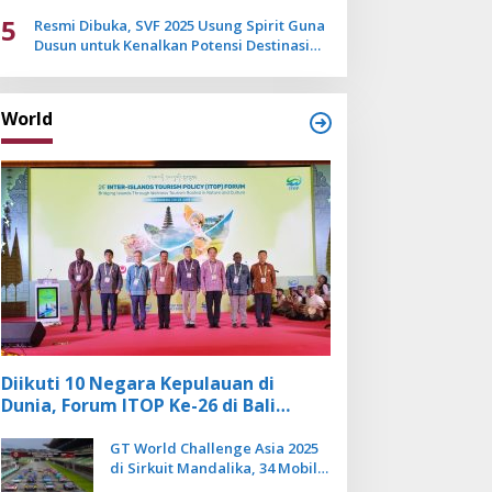
Mulai Pudar
5
Resmi Dibuka, SVF 2025 Usung Spirit Guna
Dusun untuk Kenalkan Potensi Destinasi
Wisata Sanur
World
Diikuti 10 Negara Kepulauan di
Dunia, Forum ITOP Ke-26 di Bali
Angkat Pariwisata Kebugaran
Berbasis Alam dan Budaya
GT World Challenge Asia 2025
di Sirkuit Mandalika, 34 Mobil
Balap Dunia Bakal Adu