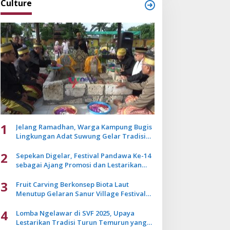
Culture
1
Jelang Ramadhan, Warga Kampung Bugis
Lingkungan Adat Suwung Gelar Tradisi
Ziarah Akbar
2
Sepekan Digelar, Festival Pandawa Ke-14
sebagai Ajang Promosi dan Lestarikan
Budaya Bali
3
Fruit Carving Berkonsep Biota Laut
Menutup Gelaran Sanur Village Festival
2025
4
Lomba Ngelawar di SVF 2025, Upaya
Lestarikan Tradisi Turun Temurun yang