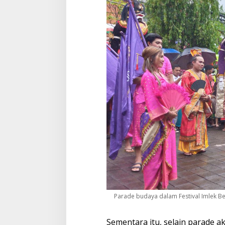
0
2
3
Parade budaya dalam Festival Imlek Be
Sementara itu, selain parade a