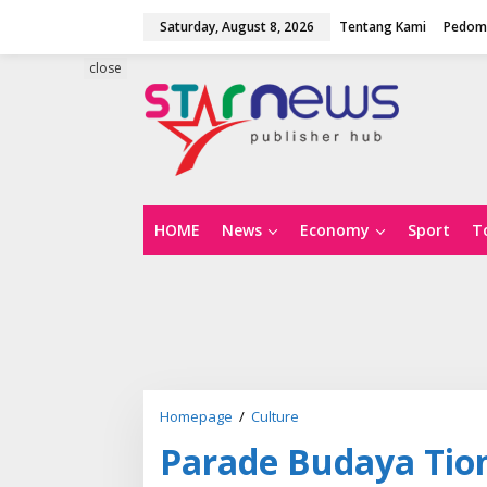
S
Saturday, August 8, 2026
Tentang Kami
Pedoma
k
i
p
close
t
o
c
o
n
t
e
n
HOME
News
Economy
Sport
T
t
Homepage
/
Culture
P
a
Parade Budaya Tion
r
a