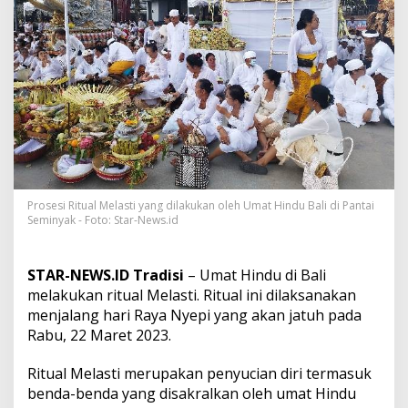
y
e
p
i
,
W
a
r
g
a
B
a
l
Prosesi Ritual Melasti yang dilakukan oleh Umat Hindu Bali di Pantai
i
Seminyak - Foto: Star-News.id
L
a
k
STAR-NEWS.ID Tradisi
– Umat Hindu di Bali
s
melakukan ritual Melasti. Ritual ini dilaksanakan
a
menjalang hari Raya Nyepi yang akan jatuh pada
n
a
Rabu, 22 Maret 2023.
k
a
Ritual Melasti merupakan penyucian diri termasuk
n
benda-benda yang disakralkan oleh umat Hindu
P