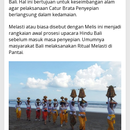
Bali. Hal ini bertujuan untuk keseimbangan alam
e
n
agar pelaksanaan Catur Brata Penyepian
y
berlangsung dalam kedamaian.
u
c
Melasti atau biasa disebut dengan Melis ini menjadi
i
rangkaian awal prosesi upacara Hindu Bali
a
n
sebelum masuk masa penyepian. Umumnya
d
masyarakat Bali melaksanakan Ritual Melasti di
e
Pantai.
n
g
a
n
R
i
t
u
a
l
M
e
l
a
s