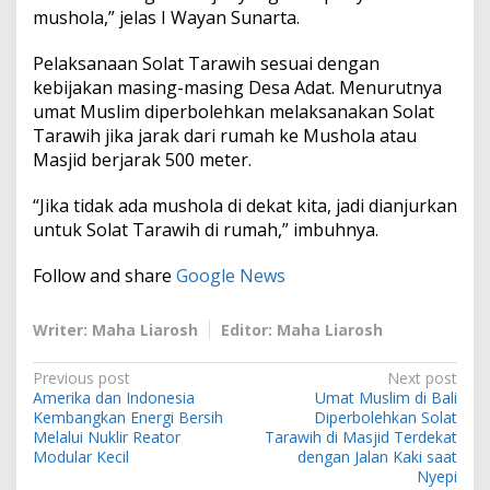
mushola,” jelas I Wayan Sunarta.
Pelaksanaan Solat Tarawih sesuai dengan
kebijakan masing-masing Desa Adat. Menurutnya
umat Muslim diperbolehkan melaksanakan Solat
Tarawih jika jarak dari rumah ke Mushola atau
Masjid berjarak 500 meter.
“Jika tidak ada mushola di dekat kita, jadi dianjurkan
untuk Solat Tarawih di rumah,” imbuhnya.
Follow and share
Google News
Writer: Maha Liarosh
Editor: Maha Liarosh
P
Previous post
Next post
Amerika dan Indonesia
Umat Muslim di Bali
o
Kembangkan Energi Bersih
Diperbolehkan Solat
s
Melalui Nuklir Reator
Tarawih di Masjid Terdekat
Modular Kecil
dengan Jalan Kaki saat
t
Nyepi