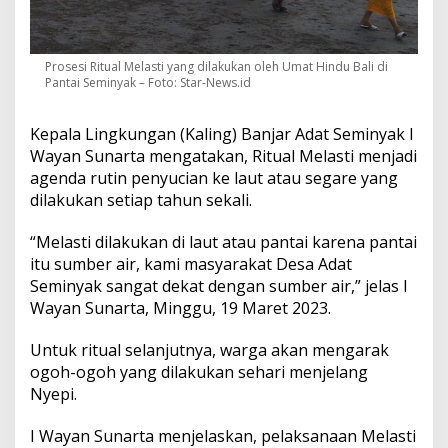
t
i
d
i
Prosesi Ritual Melasti yang dilakukan oleh Umat Hindu Bali di
P
Pantai Seminyak – Foto: Star-News.id
a
n
Kepala Lingkungan (Kaling) Banjar Adat Seminyak I
t
a
Wayan Sunarta mengatakan, Ritual Melasti menjadi
i
agenda rutin penyucian ke laut atau segare yang
dilakukan setiap tahun sekali.
“Melasti dilakukan di laut atau pantai karena pantai
itu sumber air, kami masyarakat Desa Adat
Seminyak sangat dekat dengan sumber air,” jelas I
Wayan Sunarta, Minggu, 19 Maret 2023.
Untuk ritual selanjutnya, warga akan mengarak
ogoh-ogoh yang dilakukan sehari menjelang
Nyepi.
I Wayan Sunarta menjelaskan, pelaksanaan Melasti