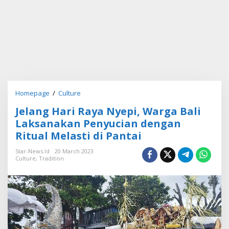
Homepage
/
Culture
J
e
Jelang Hari Raya Nyepi, Warga Bali
l
a
Laksanakan Penyucian dengan
n
Ritual Melasti di Pantai
g
H
Star-News.id
20 March 2023
a
Culture
,
Tradition
r
i
R
a
y
a
N