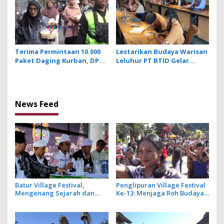
Terima Permintaan 10.000
Lestarikan Budaya Warisan
Paket Daging Kurban, DPW
Leluhur PT BTID Gelar
LDII Bali Lestarikan Budaya
Festival Lontar dan Aksara
Menyama Braya
Bali
News Feed
Batur Village Festival,
Penglipuran Village Festival
Mengenang Sejarah dan
Ke-13: Menjaga Roh Budaya
Jasa Leluhur Pasca Erupsi
untuk Pariwisata
Gunung Batur 1926
Berkelanjutan