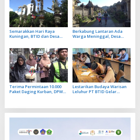
Semarakkan Hari Raya
Berkabung Lantaran Ada
Kuningan, BTID dan Desa
Warga Meninggal, Desa
Adat Serangan Gelar
Penglipuran Tiadakan
Festival Penjor Raksasa
Penjor dan Prosesi Sakral
saat Galungan
Terima Permintaan 10.000
Lestarikan Budaya Warisan
Paket Daging Kurban, DPW
Leluhur PT BTID Gelar
LDII Bali Lestarikan Budaya
Festival Lontar dan Aksara
Menyama Braya
Bali