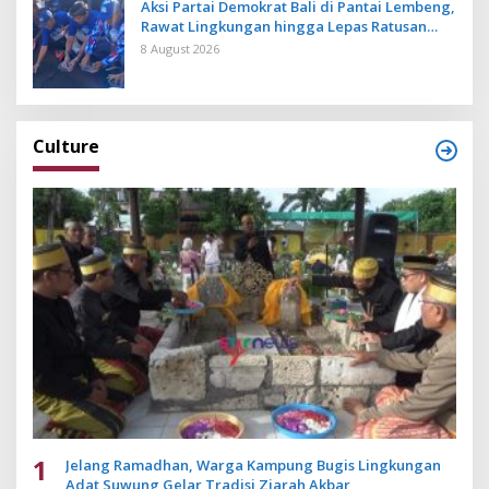
Aksi Partai Demokrat Bali di Pantai Lembeng,
Rawat Lingkungan hingga Lepas Ratusan
Tukik Bedawang Nala
8 August 2026
Culture
1
Jelang Ramadhan, Warga Kampung Bugis Lingkungan
Adat Suwung Gelar Tradisi Ziarah Akbar