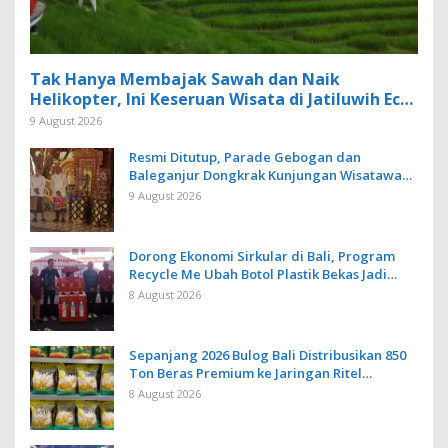
Tak Hanya Membajak Sawah dan Naik
Helikopter, Ini Keseruan Wisata di Jatiluwih Eco
Farm Tabanan
9 August 2026
Resmi Ditutup, Parade Gebogan dan
Baleganjur Dongkrak Kunjungan Wisatawan
Ulun Danu Beratan dan The Blooms
9 August 2026
Dorong Ekonomi Sirkular di Bali, Program
Recycle Me Ubah Botol Plastik Bekas Jadi
Bahan Baku Baru
8 August 2026
Sepanjang 2026 Bulog Bali Distribusikan 850
Ton Beras Premium ke Jaringan Ritel
Moderen
8 August 2026