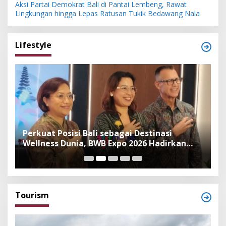
Aksi Partai Demokrat Bali di Pantai Lembeng, Rawat
Lingkungan hingga Lepas Ratusan Tukik Bedawang Nala
Lifestyle
n
Perkuat Posisi Bali sebagai Destinasi
F
Wellness Dunia, BWB Expo 2026 Hadirkan
I
Exhibitor Nasional dan Global
K
Tourism