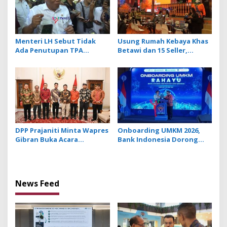
Menteri LH Sebut Tidak
Usung Rumah Kebaya Khas
Ada Penutupan TPA
Betawi dan 15 Seller,
Suwung, Praktik Open
Jakarta Tampilkan Wajah
Dumping yang Disetop
Kota Global Berbasis
Budaya di BBTF 2026
DPP Prajaniti Minta Wapres
Onboarding UMKM 2026,
Gibran Buka Acara
Bank Indonesia Dorong
Konferensi Internasional
UMKM Go Ekspor
Pengusaha Hindu yang
Bakal Digelar di Bali
News Feed