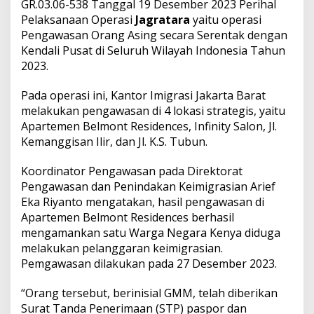
GR.03.06-538 Tanggal 19 Desember 2023 Perihal
t
O
Pelaksanaan Operasi
Jagratara
yaitu operasi
p
Pengawasan Orang Asing secara Serentak dengan
e
Kendali Pusat di Seluruh Wilayah Indonesia Tahun
r
2023.
a
s
i
Pada operasi ini, Kantor Imigrasi Jakarta Barat
J
melakukan pengawasan di 4 lokasi strategis, yaitu
a
Apartemen Belmont Residences, Infinity Salon, Jl.
g
Kemanggisan Ilir, dan Jl. K.S. Tubun.
r
a
t
Koordinator Pengawasan pada Direktorat
a
Pengawasan dan Penindakan Keimigrasian Arief
r
Eka Riyanto mengatakan, hasil pengawasan di
a
Apartemen Belmont Residences berhasil
mengamankan satu Warga Negara Kenya diduga
melakukan pelanggaran keimigrasian.
Pemgawasan dilakukan pada 27 Desember 2023.
“Orang tersebut, berinisial GMM, telah diberikan
Surat Tanda Penerimaan (STP) paspor dan