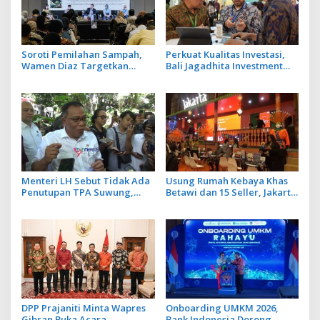
Soroti Pemilahan Sampah,
Perkuat Kualitas Investasi,
Wamen Diaz Targetkan
Bali Jagadhita Investment
Penurunan 40 Juta Ton Emisi
2026 Tawarkan 22 Proyek
Sektor Limbah
Strategis Balinusra ke 35
Investor
Menteri LH Sebut Tidak Ada
Usung Rumah Kebaya Khas
Penutupan TPA Suwung,
Betawi dan 15 Seller, Jakarta
Praktik Open Dumping yang
Tampilkan Wajah Kota
Disetop
Global Berbasis Budaya di
BBTF 2026
DPP Prajaniti Minta Wapres
Onboarding UMKM 2026,
Gibran Buka Acara
Bank Indonesia Dorong