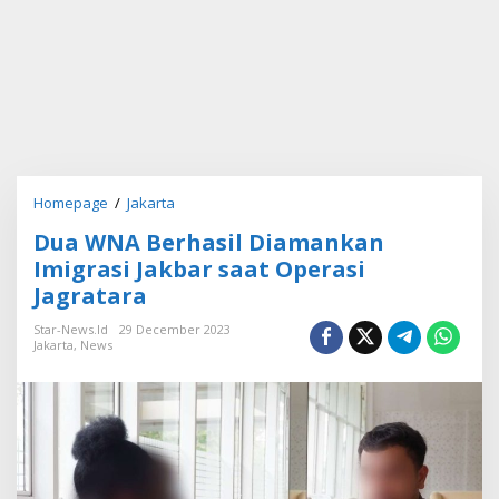
Homepage
/
Jakarta
D
u
Dua WNA Berhasil Diamankan
a
W
Imigrasi Jakbar saat Operasi
N
Jagratara
A
B
Star-News.id
29 December 2023
e
Jakarta
,
News
r
h
a
s
i
l
D