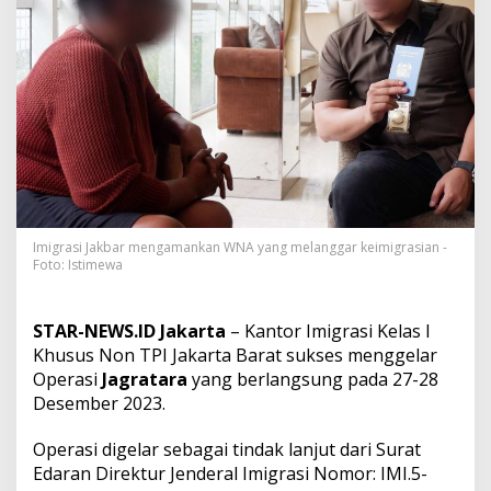
i
a
m
a
n
k
a
n
I
m
i
g
r
Imigrasi Jakbar mengamankan WNA yang melanggar keimigrasian -
a
Foto: Istimewa
s
i
J
STAR-NEWS.ID Jakarta
– Kantor Imigrasi Kelas I
a
Khusus Non TPI Jakarta Barat sukses menggelar
k
Operasi
Jagratara
yang berlangsung pada 27-28
b
a
Desember 2023.
r
s
Operasi digelar sebagai tindak lanjut dari Surat
a
Edaran Direktur Jenderal Imigrasi Nomor: IMI.5-
a