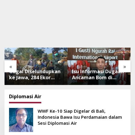
«
»
Gagal Diselundupkan
Isu Informasi Dugaan
ke Jawa, 284 Ekor
Ancaman Bom di
Burung Tanpa
Bandara Ngurah Rai
Dokumen
Bali Tidak Benar,
Dilepasliarkan Cegah
Operasional
Diplomasi Air
Ancaman Penyakit
Penerbangan Lancar
WWF Ke-10 Siap Digelar di Bali,
Indonesia Bawa Isu Perdamaian dalam
Sesi Diplomasi Air