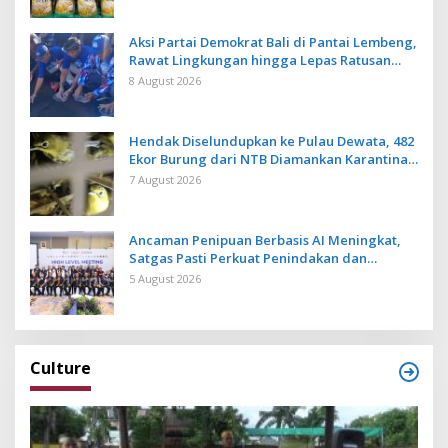
Aksi Partai Demokrat Bali di Pantai Lembeng,
Rawat Lingkungan hingga Lepas Ratusan
Tukik Bedawang Nala
8 August 2026
Hendak Diselundupkan ke Pulau Dewata, 482
Ekor Burung dari NTB Diamankan Karantina
Bali
7 August 2026
Ancaman Penipuan Berbasis AI Meningkat,
Satgas Pasti Perkuat Penindakan dan
Pengembangan Aplikasi Anti Penipuan
5 August 2026
Culture