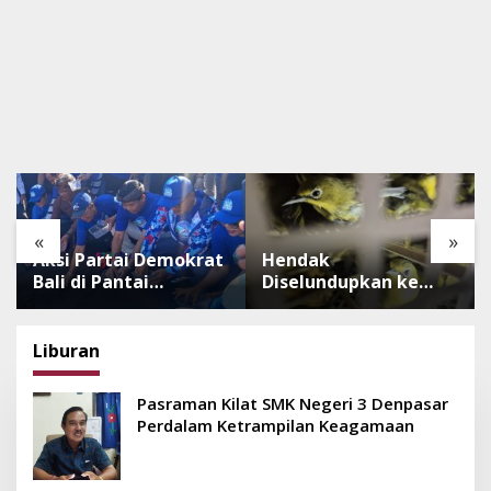
«
»
Aksi Partai Demokrat
Hendak
Bali di Pantai
Diselundupkan ke
Lembeng, Rawat
Pulau Dewata, 482
Lingkungan hingga
Ekor Burung dari NTB
Lepas Ratusan Tukik
Diamankan Karantina
Liburan
Bedawang Nala
Bali
Pasraman Kilat SMK Negeri 3 Denpasar
Perdalam Ketrampilan Keagamaan