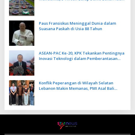
Kecepatan
Paus Fransiskus Meninggal Dunia dalam
Suasana Paskah di Usia 88 Tahun
ASEAN-PAC Ke-20, KPK Tekankan Pentingnya
Inovasi Teknologi dalam Pemberantasan
Korupsi
Konflik Peperangan di Wilayah Selatan
Lebanon Makin Memanas, PMI Asal Bali
Dipulangkan ke Indonesia