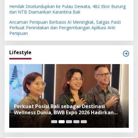
Hendak Diselundupkan ke Pulau Dewata, 482 Ekor Burung
dari NTB Diamankan Karantina Bali
Ancaman Penipuan Berbasis AI Meningkat, Satgas Pasti
Perkuat Penindakan dan Pengembangan Aplikasi Anti
Penipuan
Lifestyle
n
Perkuat Posisi Bali sebagai Destinasi
F
Wellness Dunia, BWB Expo 2026 Hadirkan
I
Exhibitor Nasional dan Global
K