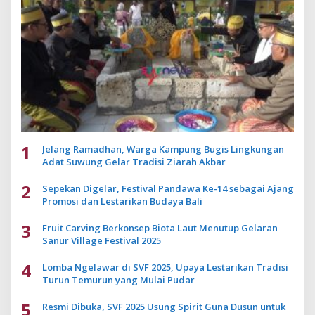
1
Jelang Ramadhan, Warga Kampung Bugis Lingkungan
Adat Suwung Gelar Tradisi Ziarah Akbar
2
Sepekan Digelar, Festival Pandawa Ke-14 sebagai Ajang
Promosi dan Lestarikan Budaya Bali
3
Fruit Carving Berkonsep Biota Laut Menutup Gelaran
Sanur Village Festival 2025
4
Lomba Ngelawar di SVF 2025, Upaya Lestarikan Tradisi
Turun Temurun yang Mulai Pudar
5
Resmi Dibuka, SVF 2025 Usung Spirit Guna Dusun untuk