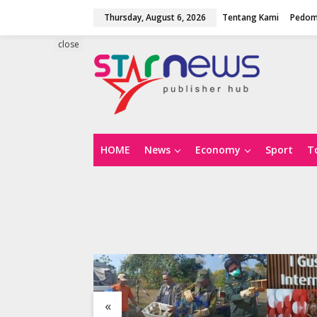
S
Thursday, August 6, 2026
Tentang Kami
Pedom
k
i
p
close
t
o
c
o
n
t
e
n
HOME
News
Economy
Sport
T
t
«