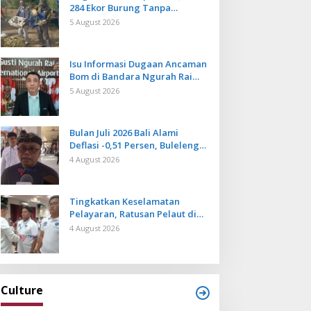
284 Ekor Burung Tanpa
Dokumen Dilepasliarkan Cegah
5 August 2026
Ancaman Penyakit
Isu Informasi Dugaan Ancaman
Bom di Bandara Ngurah Rai
Bali Tidak Benar, Operasional
5 August 2026
Penerbangan Lancar
Bulan Juli 2026 Bali Alami
Deflasi -0,51 Persen, Buleleng
Catat Penurunan Terendah
4 August 2026
Tingkatkan Keselamatan
Pelayaran, Ratusan Pelaut di
Bali Ikuti Pelatihan MPR dan
4 August 2026
JMPR
Culture