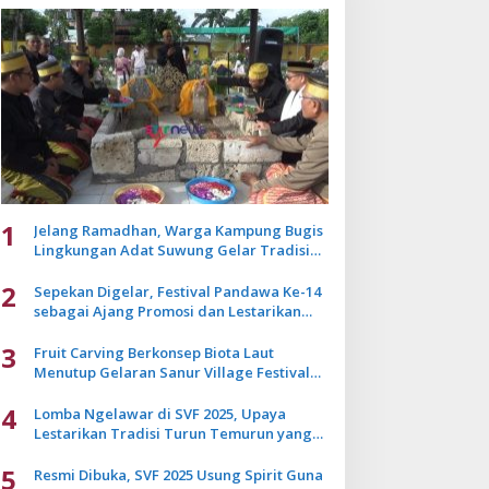
1
Jelang Ramadhan, Warga Kampung Bugis
Lingkungan Adat Suwung Gelar Tradisi
Ziarah Akbar
2
Sepekan Digelar, Festival Pandawa Ke-14
sebagai Ajang Promosi dan Lestarikan
Budaya Bali
3
Fruit Carving Berkonsep Biota Laut
Menutup Gelaran Sanur Village Festival
2025
4
Lomba Ngelawar di SVF 2025, Upaya
Lestarikan Tradisi Turun Temurun yang
Mulai Pudar
5
Resmi Dibuka, SVF 2025 Usung Spirit Guna