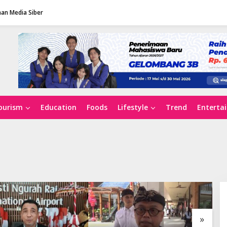
an Media Siber
ourism
Education
Foods
Lifestyle
Trend
Enterta
»