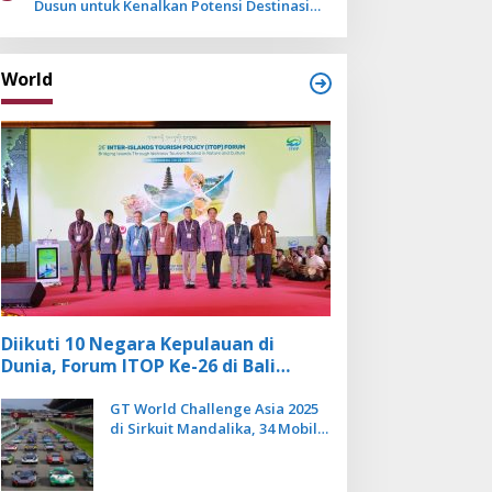
Dusun untuk Kenalkan Potensi Destinasi
Wisata Sanur
World
Diikuti 10 Negara Kepulauan di
Dunia, Forum ITOP Ke-26 di Bali
Angkat Pariwisata Kebugaran
Berbasis Alam dan Budaya
GT World Challenge Asia 2025
di Sirkuit Mandalika, 34 Mobil
Balap Dunia Bakal Adu
Kecepatan