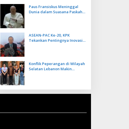
Paus Fransiskus Meninggal
Dunia dalam Suasana Paskah
di Usia 88 Tahun
ASEAN-PAC Ke-20, KPK
Tekankan Pentingnya Inovasi
Teknologi dalam
Pemberantasan Korupsi
Konflik Peperangan di Wilayah
Selatan Lebanon Makin
Memanas, PMI Asal Bali
Dipulangkan ke Indonesia