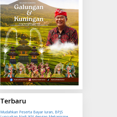
ingkatkan Keselamatan
Mudahkan Peserta Bayar
elayaran, Ratusan Pelaut
Iuran, BPJS Luncurkan
i Bali Ikuti Pelatihan MPR
Nadi JKN dengan
an JMPR
Mekanisme Menabung
Terbaru
Mudahkan Peserta Bayar Iuran, BPJS
Luncurkan Nadi JKN dengan Mekanisme