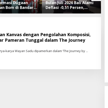
formasi Dugaan
Bulan Juli 2026 Bali Alami
T
n Bom di Bandara
Deflasi -0,51 Persen,
P
 Rai Bali Tidak
Buleleng Catat Penurunan
d
 Operasional
Terendah
d
angan Lancar
an Kanvas dengan Pengolahan Komposisi,
ar Pameran Tunggal dalam The Journey
arya-karya Wayan Sadu dipamerkan dalam ‘The Journey by