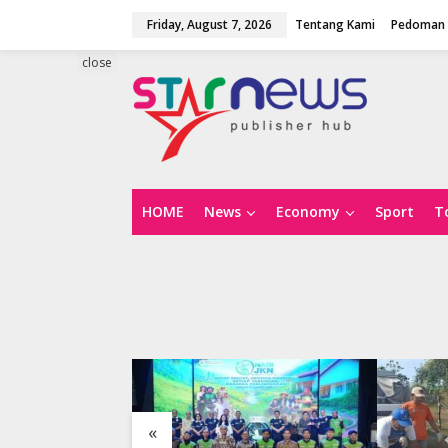
S
Friday, August 7, 2026
Tentang Kami
Pedoman 
k
i
p
close
t
o
c
o
n
t
e
n
HOME
News
Economy
Sport
T
t
«