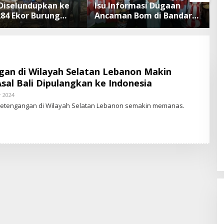
Diselundupkan ke
Isu Informasi Dugaan
B
284 Ekor Burung
Ancaman Bom di Bandara
Defla
 Dokumen
Ngurah Rai Bali Tidak
B
sliarkan Cegah
Benar, Operasional
T
an Penyakit
Penerbangan Lancar
gan di Wilayah Selatan Lebanon Makin
al Bali Dipulangkan ke Indonesia
r 2024
B
Y
Ketengangan di Wilayah Selatan Lebanon semakin memanas.
S
T
A
R
-
N
E
W
S
.
I
D