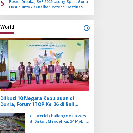
5
Resmi Dibuka, SVF 2025 Usung Spirit Guna
Dusun untuk Kenalkan Potensi Destinasi
Wisata Sanur
World
Diikuti 10 Negara Kepulauan di
Dunia, Forum ITOP Ke-26 di Bali
Angkat Pariwisata Kebugaran
Berbasis Alam dan Budaya
GT World Challenge Asia 2025
di Sirkuit Mandalika, 34 Mobil
Balap Dunia Bakal Adu
Kecepatan