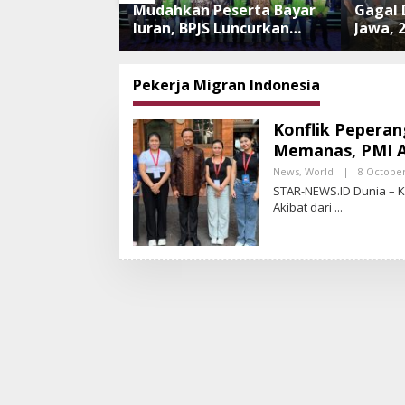
nipuan
Mudahkan Peserta Bayar
Gagal 
 Meningkat,
Iuran, BPJS Luncurkan
Jawa, 
i Perkuat
Nadi JKN dengan
Tanpa
 dan
Mekanisme Menabung
Dilepa
an Aplikasi
Ancam
Pekerja Migran Indonesia
an
Konflik Peperan
Memanas, PMI As
News
,
World
|
8 Octobe
STAR-NEWS.ID Dunia – 
Akibat dari