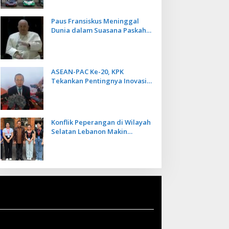
Paus Fransiskus Meninggal
Dunia dalam Suasana Paskah
di Usia 88 Tahun
ASEAN-PAC Ke-20, KPK
Tekankan Pentingnya Inovasi
Teknologi dalam
Pemberantasan Korupsi
Konflik Peperangan di Wilayah
Selatan Lebanon Makin
Memanas, PMI Asal Bali
Dipulangkan ke Indonesia