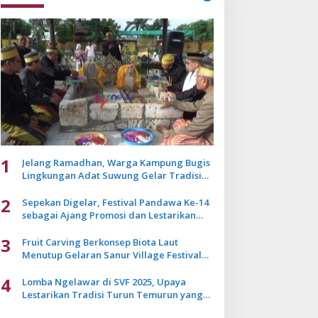
1
Jelang Ramadhan, Warga Kampung Bugis
Lingkungan Adat Suwung Gelar Tradisi
Ziarah Akbar
2
Sepekan Digelar, Festival Pandawa Ke-14
sebagai Ajang Promosi dan Lestarikan
Budaya Bali
3
Fruit Carving Berkonsep Biota Laut
Menutup Gelaran Sanur Village Festival
2025
4
Lomba Ngelawar di SVF 2025, Upaya
Lestarikan Tradisi Turun Temurun yang
Mulai Pudar