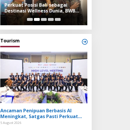
Perkuat Posisi Bali sebagai
Festival Bambu 
Destinasi Wellness Dunia, BWB
Museum, Imple
Expo 2026 Hadirkan Exhibitor
Bambu dalam Ke
Nasional dan Global
dan Budaya Bali
Tourism
Ancaman Penipuan Berbasis AI
Meningkat, Satgas Pasti Perkuat
Penindakan dan Pengembangan
5 August 2026
Aplikasi Anti Penipuan