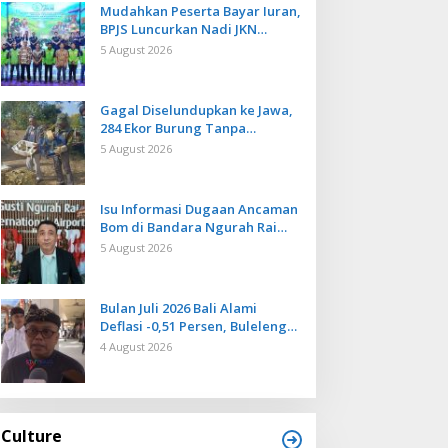
Mudahkan Peserta Bayar Iuran,
BPJS Luncurkan Nadi JKN
dengan Mekanisme Menabung
5 August 2026
Gagal Diselundupkan ke Jawa,
284 Ekor Burung Tanpa
Dokumen Dilepasliarkan Cegah
5 August 2026
Ancaman Penyakit
Isu Informasi Dugaan Ancaman
Bom di Bandara Ngurah Rai
Bali Tidak Benar, Operasional
5 August 2026
Penerbangan Lancar
Bulan Juli 2026 Bali Alami
Deflasi -0,51 Persen, Buleleng
Catat Penurunan Terendah
4 August 2026
Culture