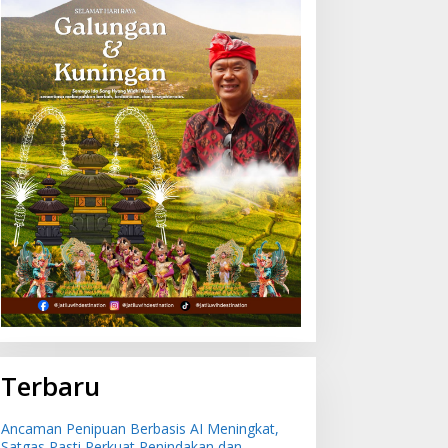
ulan Juli 2026 Bali Alami
Ancaman Penipuan
si -0,51 Persen,
Berbasis AI Meningkat,
uleleng Catat Penurunan
Satgas Pasti Perkuat
erendah
Penindakan dan
Pengembangan Aplikasi
Anti Penipuan
Terbaru
Ancaman Penipuan Berbasis AI Meningkat,
Satgas Pasti Perkuat Penindakan dan