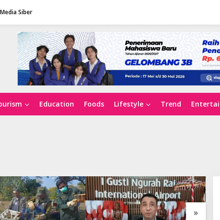
Media Siber
ourism
Education
Foods
Lifestyle
Trend
Enterta
»