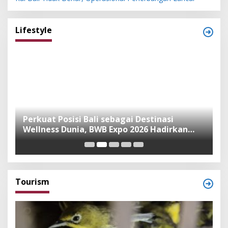
Lifestyle
n
Perkuat Posisi Bali sebagai Destinasi
F
Wellness Dunia, BWB Expo 2026 Hadirkan
I
Exhibitor Nasional dan Global
K
Tourism