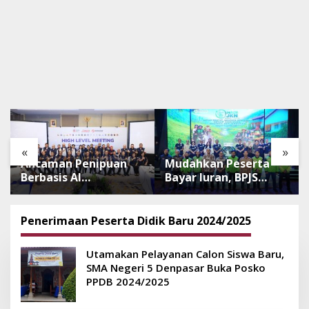
«
»
Ancaman Penipuan
Mudahkan Peserta
Berbasis AI
Bayar Iuran, BPJS
Meningkat, Satgas
Luncurkan Nadi JKN
Pasti Perkuat
dengan Mekanisme
Penindakan dan
Menabung
Penerimaan Peserta Didik Baru 2024/2025
Pengembangan
Aplikasi Anti
Utamakan Pelayanan Calon Siswa Baru,
Penipuan
SMA Negeri 5 Denpasar Buka Posko
PPDB 2024/2025