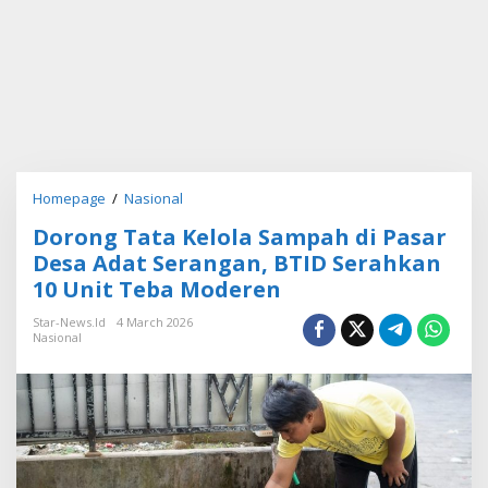
Homepage
/
Nasional
D
o
Dorong Tata Kelola Sampah di Pasar
r
o
Desa Adat Serangan, BTID Serahkan
n
10 Unit Teba Moderen
g
T
Star-News.id
4 March 2026
a
Nasional
t
a
K
e
l
o
l