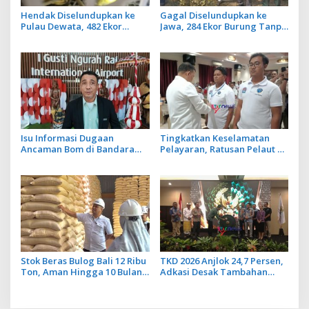
Hendak Diselundupkan ke
Gagal Diselundupkan ke
Pulau Dewata, 482 Ekor
Jawa, 284 Ekor Burung Tanpa
Burung dari NTB Diamankan
Dokumen Dilepasliarkan
Karantina Bali
Cegah Ancaman Penyakit
Isu Informasi Dugaan
Tingkatkan Keselamatan
Ancaman Bom di Bandara
Pelayaran, Ratusan Pelaut di
Ngurah Rai Bali Tidak Benar,
Bali Ikuti Pelatihan MPR dan
Operasional Penerbangan
JMPR
Lancar
Stok Beras Bulog Bali 12 Ribu
TKD 2026 Anjlok 24,7 Persen,
Ton, Aman Hingga 10 Bulan
Adkasi Desak Tambahan
ke Depan
Dana Transfer Daerah untuk
2027