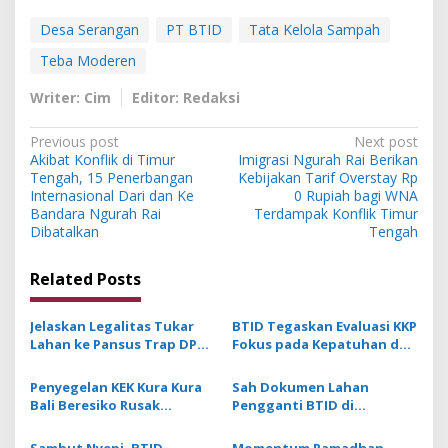
Desa Serangan
PT BTID
Tata Kelola Sampah
Teba Moderen
Writer: Cim
Editor: Redaksi
P
Previous post
Next post
Akibat Konflik di Timur
Imigrasi Ngurah Rai Berikan
o
Tengah, 15 Penerbangan
Kebijakan Tarif Overstay Rp
s
Internasional Dari dan Ke
0 Rupiah bagi WNA
Bandara Ngurah Rai
Terdampak Konflik Timur
t
Dibatalkan
Tengah
n
Related Posts
a
v
Jelaskan Legalitas Tukar
BTID Tegaskan Evaluasi KKP
i
Lahan ke Pansus Trap DPRD
Fokus pada Kepatuhan dan
g
Bali, BTID Serahkan
Pemulihan Lingkungan,
Dokumen Sah dan Proses
Tidak Terkait Marina
Penyegelan KEK Kura Kura
Sah Dokumen Lahan
a
Sesuai Regulasi
Bali Beresiko Rusak
Pengganti BTID di
t
Kepercayaan Investor
Jembrana, BPN Tegaskan
Lahan Tersedia, Kehutanan
Sambut Nyepi, BTID
Momentum Ramadhan,