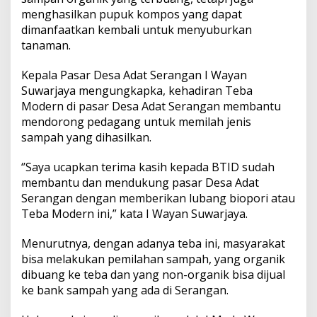
e
menghasilkan pupuk kompos yang dapat
b
dimanfaatkan kembali untuk menyuburkan
a
M
tanaman.
o
d
Kepala Pasar Desa Adat Serangan I Wayan
e
Suwarjaya mengungkapka, kehadiran Teba
r
Modern di pasar Desa Adat Serangan membantu
e
n
mendorong pedagang untuk memilah jenis
sampah yang dihasilkan.
‘’Saya ucapkan terima kasih kepada BTID sudah
membantu dan mendukung pasar Desa Adat
Serangan dengan memberikan lubang biopori atau
Teba Modern ini,” kata I Wayan Suwarjaya.
Menurutnya, dengan adanya teba ini, masyarakat
bisa melakukan pemilahan sampah, yang organik
dibuang ke teba dan yang non-organik bisa dijual
ke bank sampah yang ada di Serangan.