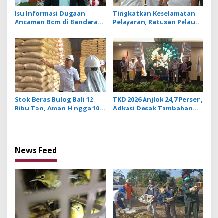
Isu Informasi Dugaan
Tingkatkan Keselamatan
Ancaman Bom di Bandara
Pelayaran, Ratusan Pelaut
Ngurah Rai Bali Tidak
di Bali Ikuti Pelatihan MPR
Benar, Operasional
dan JMPR
Penerbangan Lancar
Stok Beras Bulog Bali 12
TKD 2026 Anjlok 24,7 Persen,
Ribu Ton, Aman Hingga 10
Adkasi Desak Tambahan
Bulan ke Depan
Dana Transfer Daerah
untuk 2027
News Feed