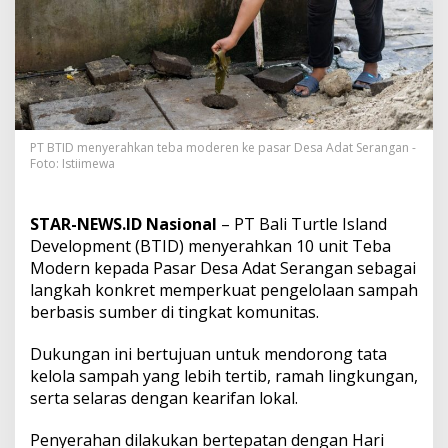
a
S
a
m
p
a
h
d
i
PT BTID menyerahkan teba moderen ke pasar Desa Adat Serangan -
Foto: Istiimewa
P
a
s
a
STAR-NEWS.ID Nasional
– PT Bali Turtle Island
r
Development (BTID) menyerahkan 10 unit Teba
D
Modern kepada Pasar Desa Adat Serangan sebagai
e
langkah konkret memperkuat pengelolaan sampah
s
a
berbasis sumber di tingkat komunitas.
A
d
Dukungan ini bertujuan untuk mendorong tata
a
kelola sampah yang lebih tertib, ramah lingkungan,
t
serta selaras dengan kearifan lokal.
S
e
r
Penyerahan dilakukan bertepatan dengan Hari