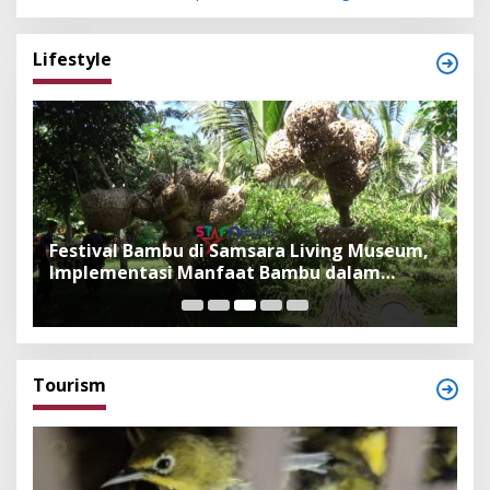
Lifestyle
Festival Bambu di Samsara Living Museum,
P
Implementasi Manfaat Bambu dalam
B
Kepercayaan Adat dan Budaya Bali
F
Tourism