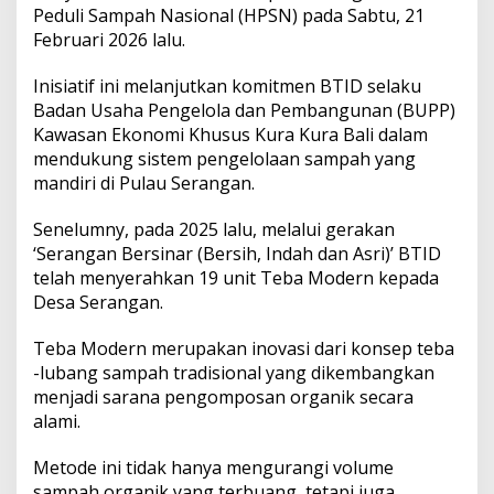
a
Peduli Sampah Nasional (HPSN) pada Sabtu, 21
n
Februari 2026 lalu.
g
a
Inisiatif ini melanjutkan komitmen BTID selaku
n
,
Badan Usaha Pengelola dan Pembangunan (BUPP)
B
Kawasan Ekonomi Khusus Kura Kura Bali dalam
T
mendukung sistem pengelolaan sampah yang
I
mandiri di Pulau Serangan.
D
S
e
Senelumny, pada 2025 lalu, melalui gerakan
r
‘Serangan Bersinar (Bersih, Indah dan Asri)’ BTID
a
telah menyerahkan 19 unit Teba Modern kepada
h
Desa Serangan.
k
a
n
Teba Modern merupakan inovasi dari konsep teba
1
-lubang sampah tradisional yang dikembangkan
0
menjadi sarana pengomposan organik secara
U
alami.
n
i
t
Metode ini tidak hanya mengurangi volume
T
sampah organik yang terbuang, tetapi juga